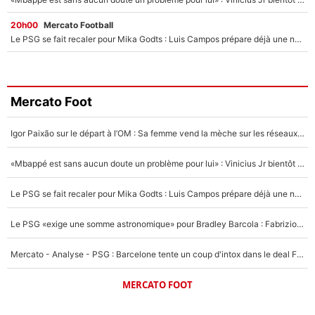
20h00
Mercato Football
Le PSG se fait recaler pour Mika Godts : Luis Campos prépare déjà une nouvelle offensive pour boucler son transfert !
Mercato Foot
Igor Paixão sur le départ à l’OM : Sa femme vend la mèche sur les réseaux sociaux pour son transfert ?
«Mbappé est sans aucun doute un problème pour lui» : Vinicius Jr bientôt sacrifié par le Real Madrid ?
Le PSG se fait recaler pour Mika Godts : Luis Campos prépare déjà une nouvelle offensive pour boucler son transfert !
Le PSG «exige une somme astronomique» pour Bradley Barcola : Fabrizio Romano confirme sa prochaine destination !
Mercato - Analyse - PSG : Barcelone tente un coup d'intox dans le deal Ferran Torres ?
MERCATO FOOT