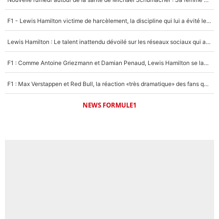
Un autre joueur
5%
F1 - Lewis Hamilton victime de harcèlement, la discipline qui lui a évité le pire : «J'aurais probablement mal tourné»
1402 personnes ont participé aux votes.
Lewis Hamilton : Le talent inattendu dévoilé sur les réseaux sociaux qui a impressionné Kim Kardashian pendant leurs vacances en amoureux !
F1 : Comme Antoine Griezmann et Damian Penaud, Lewis Hamilton se lance dans le business des cartes à collectionner !
F1 : Max Verstappen et Red Bull, la réaction «très dramatique» des fans qui agace le quadruple champion du monde !
NEWS FORMULE1