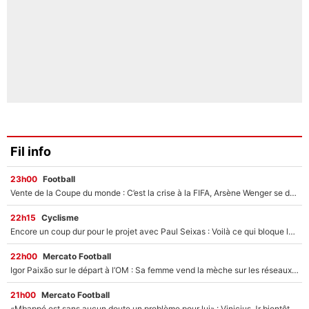
Fil info
23h00
Football
Vente de la Coupe du monde : C’est la crise à la FIFA, Arsène Wenger se désolidarise du projet de Gianni Infantino !
22h15
Cyclisme
Encore un coup dur pour le projet avec Paul Seixas : Voilà ce qui bloque le transfert d’un coureur chez Decathlon-CMA CGM
22h00
Mercato Football
Igor Paixão sur le départ à l’OM : Sa femme vend la mèche sur les réseaux sociaux pour son transfert ?
21h00
Mercato Football
«Mbappé est sans aucun doute un problème pour lui» : Vinicius Jr bientôt sacrifié par le Real Madrid ?