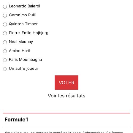
38%
Leonardo Balerdi
Leonardo Balerdi
Geronimo Rulli
32%
Quinten Timber
Geronimo Rulli
Pierre-Emile Hojbjerg
4%
Neal Maupay
Quinten Timber
Amine Harit
1%
Faris Moumbagna
Pierre-Emile Hojbjerg
Un autre joueur
9%
VOTER
Neal Maupay
4%
Voir les résultats
Amine Harit
3%
Faris Moumbagna
Formule1
4%
Nouvelle rumeur autour de la santé de Michael Schumacher : Sa femme Corinna sort du silence