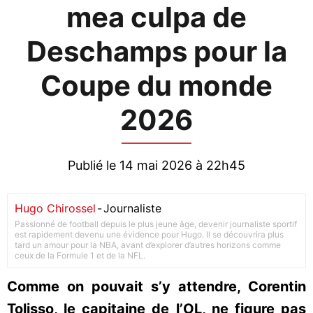
mea culpa de
Deschamps pour la
Coupe du monde
2026
Publié le 14 mai 2026 à 22h45
Hugo Chirossel
-
Journaliste
Passionné de football depuis le plus jeune âge, devenir journaliste sportif
est rapidement devenu une évidence pour Hugo. Il se découvrira plus
tard un amour pour la NBA, avant d’explorer d’autres horizons comme
ceux de la Formule 1 et de la NFL.
Comme on pouvait s’y attendre, Corentin
Tolisso, le capitaine de l’OL, ne figure pas