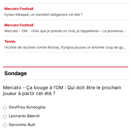
Mercato Football
Kylian Mbappé, un transfert obligatoire cet été ?
Mercato Football
Mercato - OM - «Dès que je prends un club, je t’appellerai» : La promesse de Marcelino au moment de claquer la porte
Tennis
Victime de racisme contre Murray, Kyrgios pousse un énorme coup de gueule !
Sondage
Mercato - Ça bouge à l’OM : Qui doit être le prochain
joueur à partir cet été ?
Geoffrey Kondogbia
Geoffrey Kondogbia
38%
Leonardo Balerdi
Leonardo Balerdi
Geronimo Rulli
32%