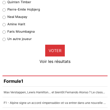
Quinten Timber
Geronimo Rulli
Pierre-Emile Hojbjerg
5%
Neal Maupay
Quinten Timber
Amine Harit
1%
Faris Moumbagna
Pierre-Emile Hojbjerg
Un autre joueur
9%
VOTER
Neal Maupay
4%
Voir les résultats
Amine Harit
3%
Faris Moumbagna
Formule1
4%
Max Verstappen, Lewis Hamilton… et bientôt Fernando Alonso ? Le classement des pilotes les mieux payés en Formule 1 risque de changer !
Un autre joueur
5%
F1 - Alpine signe un accord «impensable» et va entrer dans une nouvelle dimension : Grande nouvelle pour Pierre Gasly !