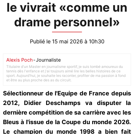
le vivrait «comme un
drame personnel»
Publié le 15 mai 2026 à 10h30
Alexis Poch
-
Journaliste
Titulaire d'un Master en journalisme sportif, je suis tombé amoureux du
tennis dès l'enfance et j'ai toujours aimé lire les belles histoires de ce
sport. Aujourd'hui, je souhaite les raconter, profiter de ma passion à fond
et être au plus proche des as du circuit.
Sélectionneur de l'Equipe de France depuis
2012, Didier Deschamps va disputer la
dernière compétition de sa carrière avec les
Bleus à l'issue de la Coupe du monde 2026.
Le champion du monde 1998 a bien fait