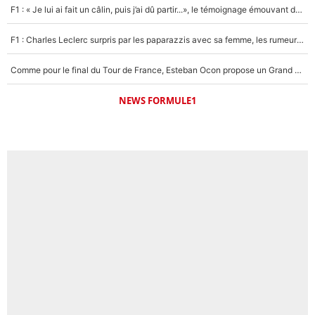
1615 personnes ont participé aux votes.
F1 : « Je lui ai fait un câlin, puis j’ai dû partir...», le témoignage émouvant de Max Verstappen sur sa fille
F1 : Charles Leclerc surpris par les paparazzis avec sa femme, les rumeurs étaient vraies !
Comme pour le final du Tour de France, Esteban Ocon propose un Grand Prix de Formule 1 à Paris : «Autour de l’Arc de Triomphe, ce serait génial» !
NEWS FORMULE1