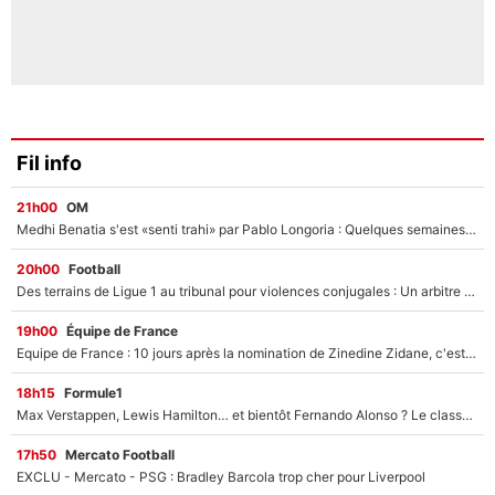
Fil info
21h00
OM
Medhi Benatia s'est «senti trahi» par Pablo Longoria : Quelques semaines après son départ, l'ancien directeur de football de l'OM règle ses comptes
20h00
Football
Des terrains de Ligue 1 au tribunal pour violences conjugales : Un arbitre français encourt une peine de 18 mois de prison !
19h00
Équipe de France
Equipe de France : 10 jours après la nomination de Zinedine Zidane, c'est au tour de son fils de prendre un nouveau départ !
18h15
Formule1
Max Verstappen, Lewis Hamilton… et bientôt Fernando Alonso ? Le classement des pilotes les mieux payés en Formule 1 risque de changer !
17h50
Mercato Football
EXCLU - Mercato - PSG : Bradley Barcola trop cher pour Liverpool