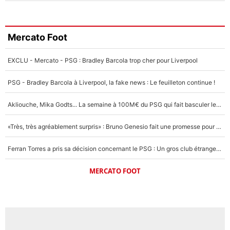
Mercato Foot
EXCLU - Mercato - PSG : Bradley Barcola trop cher pour Liverpool
PSG - Bradley Barcola à Liverpool, la fake news : Le feuilleton continue !
Akliouche, Mika Godts... La semaine à 100M€ du PSG qui fait basculer le mercato du PSG !
«Très, très agréablement surpris» : Bruno Genesio fait une promesse pour la suite du mercato de l’OM et rassure les supporters
Ferran Torres a pris sa décision concernant le PSG : Un gros club étranger prêt à relancer le feuilleton pour la signature du champion du monde 2026 !
MERCATO FOOT