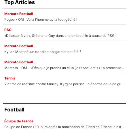
Top Articles
Mercato Football
Pogba - OM : Voilà l'homme qui a tout gâché !
PSG
«Détester à vie», Stéphane Guy dans une embrouille à cause du PSG !
Mercato Football
Kylian Mbappé, un transfert obligatoire cet été ?
Mercato Football
Mercato - OM - «Dès que je prends un club, je t’appellerai» : La promesse de Marcelino au moment de claquer la porte
Tennis
Victime de racisme contre Murray, Kyrgios pousse un énorme coup de gueule !
Football
Équipe de France
Equipe de France : 10 jours après la nomination de Zinedine Zidane, c'est au tour de son fils de prendre un nouveau départ !