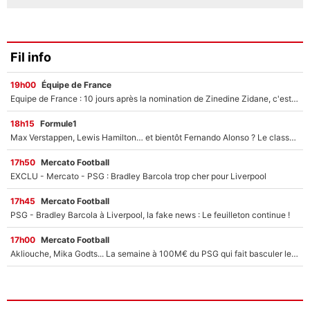
Fil info
19h00
Équipe de France
Equipe de France : 10 jours après la nomination de Zinedine Zidane, c'est au tour de son fils de prendre un nouveau départ !
18h15
Formule1
Max Verstappen, Lewis Hamilton… et bientôt Fernando Alonso ? Le classement des pilotes les mieux payés en Formule 1 risque de changer !
17h50
Mercato Football
EXCLU - Mercato - PSG : Bradley Barcola trop cher pour Liverpool
17h45
Mercato Football
PSG - Bradley Barcola à Liverpool, la fake news : Le feuilleton continue !
17h00
Mercato Football
Akliouche, Mika Godts... La semaine à 100M€ du PSG qui fait basculer le mercato du PSG !