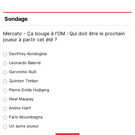
Sondage
Mercato - Ça bouge à l’OM : Qui doit être le prochain
joueur à partir cet été ?
Geoffrey Kondogbia
Geoffrey Kondogbia
38%
Leonardo Balerdi
Leonardo Balerdi
Geronimo Rulli
32%
Quinten Timber
Geronimo Rulli
Pierre-Emile Hojbjerg
5%
Neal Maupay
Quinten Timber
Amine Harit
1%
Faris Moumbagna
Pierre-Emile Hojbjerg
Un autre joueur
9%