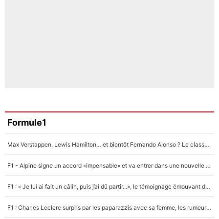
Formule1
Max Verstappen, Lewis Hamilton… et bientôt Fernando Alonso ? Le classement des pilotes les mieux payés en Formule 1 risque de changer !
F1 - Alpine signe un accord «impensable» et va entrer dans une nouvelle dimension : Grande nouvelle pour Pierre Gasly !
F1 : « Je lui ai fait un câlin, puis j’ai dû partir...», le témoignage émouvant de Max Verstappen sur sa fille
F1 : Charles Leclerc surpris par les paparazzis avec sa femme, les rumeurs étaient vraies !