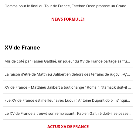
Comme pour le final du Tour de France, Esteban Ocon propose un Grand Prix de Formule 1 à Paris : «Autour de l’Arc de Triomphe, ce serait génial» !
NEWS FORMULE1
XV de France
Mis de côté par Fabien Galthié, un joueur du XV de France partage sa frustration : «ils ne me l’ont pas dit tout de suite»
La raison d'être de Matthieu Jalibert en dehors des terrains de rugby : «Ça m'atteint autant que si tu touches à un membre de ma famille»
XV de France - Matthieu Jalibert a tout changé : Romain Ntamack doit-il s’inquiéter pour sa place à un an de la Coupe du monde ?
«Le XV de France est meilleur avec Lucu» : Antoine Dupont doit-il s’inquiéter pour sa place ?
Le XV de France a trouvé son remplaçant : Fabien Galthié doit-il se passer d'Antoine Dupont ?
ACTUS XV DE FRANCE