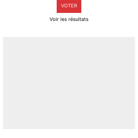
VOTER
Neal Maupay
4%
Voir les résultats
Amine Harit
3%
Faris Moumbagna
4%
Un autre joueur
5%
1612 personnes ont participé aux votes.