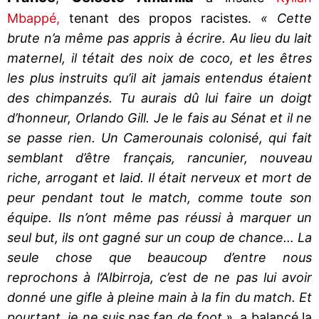
Mbappé,
tenant des propos racistes.
« Cette
brute n’a même pas appris à écrire. Au lieu du lait
maternel, il tétait des noix de coco, et les êtres
les plus instruits qu’il ait jamais entendus étaient
des chimpanzés. Tu aurais dû lui faire un doigt
d’honneur, Orlando Gill. Je le fais au Sénat et il ne
se passe rien. Un Camerounais colonisé, qui fait
semblant d’être français, rancunier, nouveau
riche, arrogant et laid. Il était nerveux et mort de
peur pendant tout le match, comme toute son
équipe. Ils n’ont même pas réussi à marquer un
seul but, ils ont gagné sur un coup de chance… La
seule chose que beaucoup d’entre nous
reprochons à l’Albirroja, c’est de ne pas lui avoir
donné une gifle à pleine main à la fin du match. Et
pourtant, je ne suis pas fan de foot »
, a balancé la