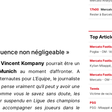
17h00
Mercato
Top Articl
Mercato Footba
nfluence non négligeable »
Pogba - OM : Vo
Mercato Footba
Vincent Kompany
e
pourrait être un
Kylian Mbappé, u
Munich
au moment d’affronter. A
Mercato Footba
internautes pour
L’Equipe
, le journaliste
 pense vraiment qu’il peut y avoir une
Tennis
Comme vous le savez sans doute, les
eur suspendu en Ligue des champions
PSG
s accompagner ses joueurs dans le
PSG : Mbappé ac