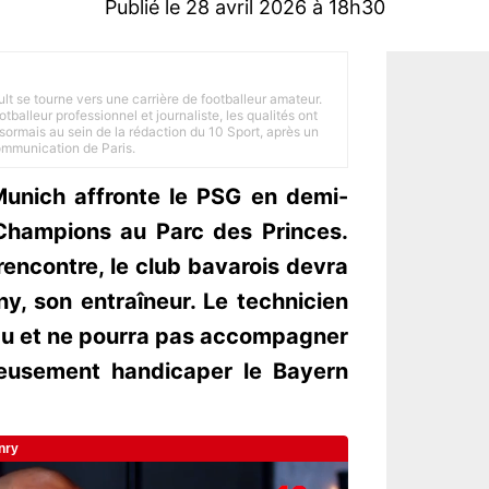
Publié le 28 avril 2026 à 18h30
ult se tourne vers une carrière de footballeur amateur.
balleur professionnel et journaliste, les qualités ont
ésormais au sein de la rédaction du 10 Sport, après un
Communication de Paris.
Munich affronte le PSG en demi-
 Champions au Parc des Princes.
rencontre, le club bavarois devra
y, son entraîneur. Le technicien
du et ne pourra pas accompagner
ieusement handicaper le Bayern