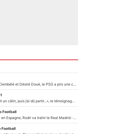
Sans Ousmane Dembélé et Désiré Doué, le PSG a pris une correction face à Majorque : Luis Enrique attend avec impatience des renforts !
e1
F1 : « Je lui ai fait un câlin, puis j’ai dû partir...», le témoignage émouvant de Max Verstappen sur sa fille
 Football
Coup de théâtre en Espagne, Rodri va trahir le Real Madrid : Le Ballon d'Or a choisi de signer au FC Barcelone !
 Football