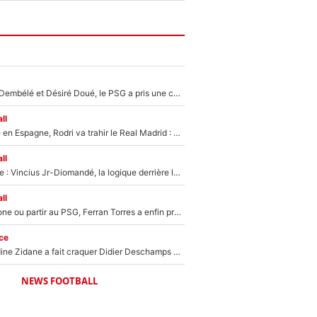
Sans Ousmane Dembélé et Désiré Doué, le PSG a pris une correction face à Majorque : Luis Enrique attend avec impatience des renforts !
ll
Coup de théâtre en Espagne, Rodri va trahir le Real Madrid : Le Ballon d'Or a choisi de signer au FC Barcelone !
ll
Mercato Analyse : Vincius Jr-Diomandé, la logique derrière la concordance des temps
ll
Rester à Barcelone ou partir au PSG, Ferran Torres a enfin pris sa décision : La course contre la montre est lancée !
ce
Le jour où Zinedine Zidane a fait craquer Didier Deschamps en équipe de France : «Je m’en suis voulu», l’ancien sélectionneur a regretté son geste !
NEWS FOOTBALL