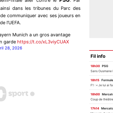
PSG
emi-finale aller contre le
. Par
ainsi dans les tribunes du Parc des
 de communiquer avec ses joueurs en
 de l’UEFA.
 Bayern Munich a un gros avantage
en garde
https://t.co/xL3viyCUAX
ril 28, 2026
Fil info
18h30
PSG
18h15
Formul
18h00
Mercato
17h14
Mercato