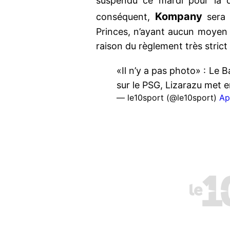
suspendu ce mardi pour la d
Kompany
conséquent,
sera 
Princes, n’ayant aucun moyen
raison du règlement très strict
«Il n’y a pas photo» : Le
sur le PSG, Lizarazu met 
— le10sport (@le10sport)
Ap