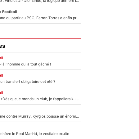
Mercato Analyse : Vincius Jr-Diomandé, la logique derrière la concordance des temps
 Football
Rester à Barcelone ou partir au PSG, Ferran Torres a enfin pris sa décision : La course contre la montre est lancée !
es
ll
ilà l'homme qui a tout gâché !
ll
n transfert obligatoire cet été ?
ll
Mercato - OM - «Dès que je prends un club, je t’appellerai» : La promesse de Marcelino au moment de claquer la porte
Victime de racisme contre Murray, Kyrgios pousse un énorme coup de gueule !
hève le Real Madrid, le vestiaire exulte