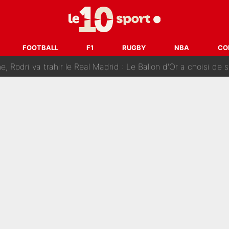
 Doué, le PSG a pris une correction face à Majorque : Luis Enrique a
, puis j’ai dû partir...», le témoignage émouvant de Max Verstapp
FOOTBALL
F1
RUGBY
NBA
CO
 Rodri va trahir le Real Madrid : Le Ballon d'Or a choisi de 
r-Diomandé, la logique derrière la concordance des temps
 au PSG, Ferran Torres a enfin pris sa décision : La course co