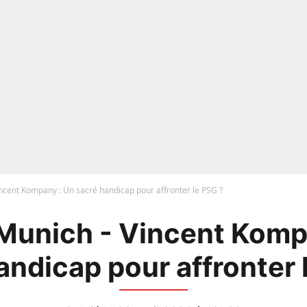
ncent Kompany : Un sacré handicap pour affronter le PSG ?
Munich - Vincent Komp
andicap pour affronter 