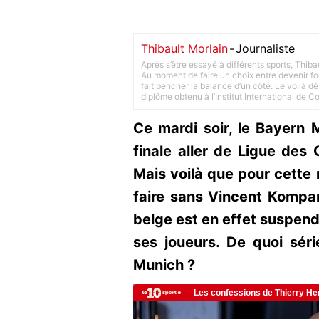
Thibault Morlain
-
Journaliste
Après s’être essayé à différents sports, Thiba
Au moment de faire un choix entre devenir foot
fait pencher la balance d’un côté. Le voilà d
diplôme obtenu à l’Institut International de 
Ce mardi soir, le Bayern 
finale aller de Ligue des
Mais voilà que pour cette 
faire sans Vincent Kompan
belge est en effet suspen
ses joueurs. De quoi sér
Munich ?