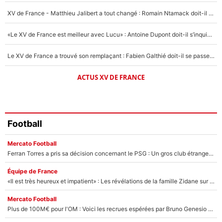
1573 personnes ont participé aux votes.
XV de France - Matthieu Jalibert a tout changé : Romain Ntamack doit-il s’inquiéter pour sa place à un an de la Coupe du monde ?
«Le XV de France est meilleur avec Lucu» : Antoine Dupont doit-il s’inquiéter pour sa place ?
Le XV de France a trouvé son remplaçant : Fabien Galthié doit-il se passer d'Antoine Dupont ?
ACTUS XV DE FRANCE
Football
Mercato Football
Ferran Torres a pris sa décision concernant le PSG : Un gros club étranger prêt à relancer le feuilleton pour la signature du champion du monde 2026 !
Équipe de France
«Il est très heureux et impatient» : Les révélations de la famille Zidane sur sa prise de pouvoir en équipe de France !
Mercato Football
Plus de 100M€ pour l'OM : Voici les recrues espérées par Bruno Genesio et Grégory Lorenzi après l’opération dégraissage