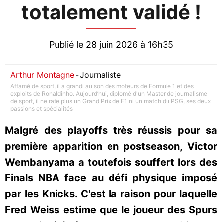
totalement validé !
Publié le 28 juin 2026 à 16h35
Arthur Montagne
-
Journaliste
Affamé de sport, il a grandi au son des moteurs de Formule 1 et des
exploits de Ronaldinho. Aujourd’hui, diplomé d'un Master de journalisme
de sport, il ne rate plus un Grand Prix de F1 ni un match du PSG, ses deux
passions et spécialités
Malgré des playoffs très réussis pour sa
première apparition en postseason, Victor
Wembanyama a toutefois souffert lors des
Finals NBA face au défi physique imposé
par les Knicks. C'est la raison pour laquelle
Fred Weiss estime que le joueur des Spurs