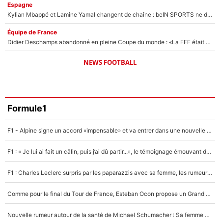
Espagne
Kylian Mbappé et Lamine Yamal changent de chaîne : beIN SPORTS ne digère pas cette décision historique et prédit un fiasco pour la Liga
Équipe de France
Didier Deschamps abandonné en pleine Coupe du monde : «La FFF était déjà passée à Zinedine Zidane»
NEWS FOOTBALL
Formule1
F1 - Alpine signe un accord «impensable» et va entrer dans une nouvelle dimension : Grande nouvelle pour Pierre Gasly !
F1 : « Je lui ai fait un câlin, puis j’ai dû partir...», le témoignage émouvant de Max Verstappen sur sa fille
F1 : Charles Leclerc surpris par les paparazzis avec sa femme, les rumeurs étaient vraies !
Comme pour le final du Tour de France, Esteban Ocon propose un Grand Prix de Formule 1 à Paris : «Autour de l’Arc de Triomphe, ce serait génial» !
Nouvelle rumeur autour de la santé de Michael Schumacher : Sa femme Corinna sort du silence