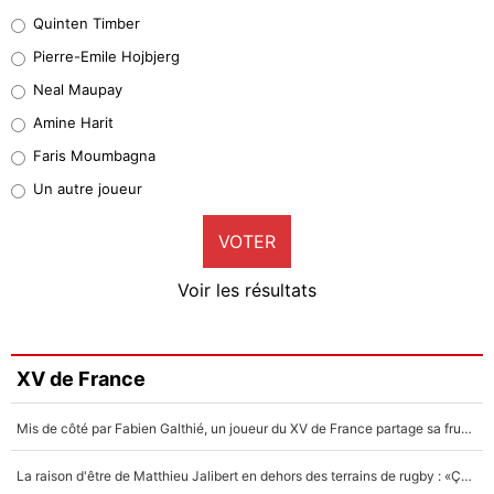
32%
Quinten Timber
Geronimo Rulli
Pierre-Emile Hojbjerg
5%
Neal Maupay
Quinten Timber
Amine Harit
1%
Faris Moumbagna
Pierre-Emile Hojbjerg
Un autre joueur
9%
VOTER
Neal Maupay
4%
Voir les résultats
Amine Harit
3%
Faris Moumbagna
XV de France
4%
Mis de côté par Fabien Galthié, un joueur du XV de France partage sa frustration : «ils ne me l’ont pas dit tout de suite»
Un autre joueur
5%
La raison d'être de Matthieu Jalibert en dehors des terrains de rugby : «Ça m'atteint autant que si tu touches à un membre de ma famille»