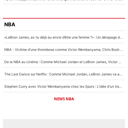
NBA
«LeBron James, as-tu déjà eu envie d’être une femme ?» : Un dérapage de Donald Trump sur la superstar de la NBA refait surface
NBA - Victime d'une thrombose comme Victor Wembanyama, Chris Bosh prévient le Français des risques sur sa santé : «J’ai failli mourir sur le coup et j’ai été ramené à la vie»
De la NBA au cinéma : Comme Michael Jordan et LeBron James, Victor Wembanyama rêve d'une carrière d'acteur !
The Last Dance sur Netflix : Comme Michael Jordan, LeBron James va avoir le droit à sa série !
Stephen Curry avec Victor Wembanyama chez les Spurs : L'idée d'un trade historique est lancée en NBA !
NEWS NBA