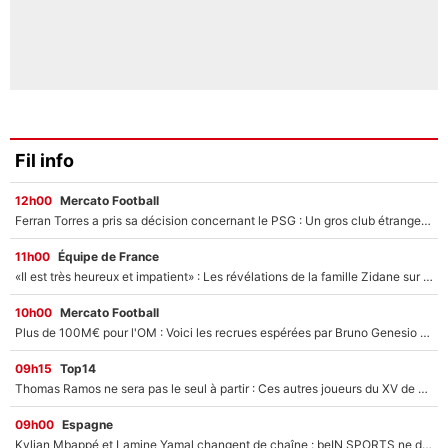
Fil info
12h00
Mercato Football
Ferran Torres a pris sa décision concernant le PSG : Un gros club étranger prêt à relancer le feuilleton pour la signature du champion du monde 2026 !
11h00
Équipe de France
«Il est très heureux et impatient» : Les révélations de la famille Zidane sur sa prise de pouvoir en équipe de France !
10h00
Mercato Football
Plus de 100M€ pour l'OM : Voici les recrues espérées par Bruno Genesio et Grégory Lorenzi après l’opération dégraissage
09h15
Top14
Thomas Ramos ne sera pas le seul à partir : Ces autres joueurs du XV de France pourraient aussi quitter le Stade Toulousain, un club de Top 14 est déjà sur les rangs
09h00
Espagne
Kylian Mbappé et Lamine Yamal changent de chaîne : beIN SPORTS ne digère pas cette décision historique et prédit un fiasco pour la Liga