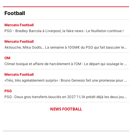
Football
Mercato Football
PSG - Bradley Barcola à Liverpool, la fake news : Le feuilleton continue !
Mercato Football
Akliouche, Mika Godts... La semaine à 100M€ du PSG qui fait basculer le mercato du PSG !
OM
Climat toxique et affaire de harcèlement à l’OM : Le départ qui soulage le vestiaire de Bruno Genesio
Mercato Football
«Très, très agréablement surpris» : Bruno Genesio fait une promesse pour la suite du mercato de l’OM et rassure les supporters
PSG
PSG : Deux gros transferts bouclés en 2027 ? L'IA prédit déjà les deux joueurs qui pourraient rejoindre Luis Enrique !
NEWS FOOTBALL