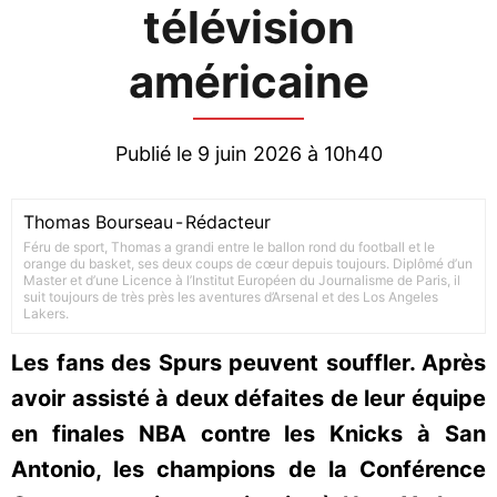
télévision
américaine
Publié le 9 juin 2026 à 10h40
Thomas Bourseau
-
Rédacteur
Féru de sport, Thomas a grandi entre le ballon rond du football et le
orange du basket, ses deux coups de cœur depuis toujours. Diplômé d’un
Master et d’une Licence à l’Institut Européen du Journalisme de Paris, il
suit toujours de très près les aventures d’Arsenal et des Los Angeles
Lakers.
Les fans des Spurs peuvent souffler. Après
avoir assisté à deux défaites de leur équipe
en finales NBA contre les Knicks à San
Antonio, les champions de la Conférence