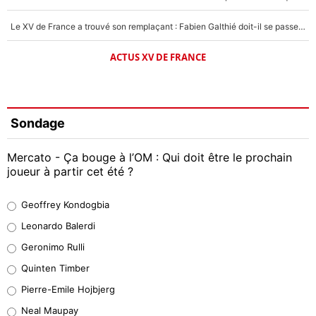
Le XV de France a trouvé son remplaçant : Fabien Galthié doit-il se passer d'Antoine Dupont ?
ACTUS XV DE FRANCE
Sondage
Mercato - Ça bouge à l’OM : Qui doit être le prochain
joueur à partir cet été ?
Geoffrey Kondogbia
Geoffrey Kondogbia
38%
Leonardo Balerdi
Leonardo Balerdi
Geronimo Rulli
32%
Quinten Timber
Geronimo Rulli
Pierre-Emile Hojbjerg
5%
Neal Maupay