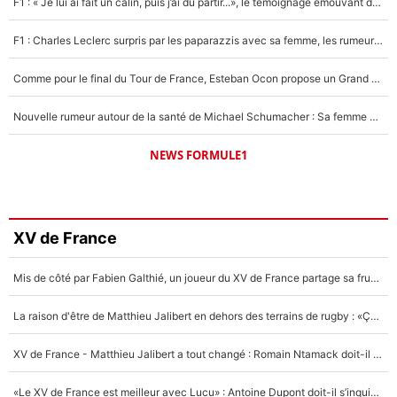
F1 : « Je lui ai fait un câlin, puis j’ai dû partir...», le témoignage émouvant de Max Verstappen sur sa fille
F1 : Charles Leclerc surpris par les paparazzis avec sa femme, les rumeurs étaient vraies !
Comme pour le final du Tour de France, Esteban Ocon propose un Grand Prix de Formule 1 à Paris : «Autour de l’Arc de Triomphe, ce serait génial» !
Nouvelle rumeur autour de la santé de Michael Schumacher : Sa femme Corinna sort du silence
NEWS FORMULE1
XV de France
Mis de côté par Fabien Galthié, un joueur du XV de France partage sa frustration : «ils ne me l’ont pas dit tout de suite»
La raison d'être de Matthieu Jalibert en dehors des terrains de rugby : «Ça m'atteint autant que si tu touches à un membre de ma famille»
XV de France - Matthieu Jalibert a tout changé : Romain Ntamack doit-il s’inquiéter pour sa place à un an de la Coupe du monde ?
«Le XV de France est meilleur avec Lucu» : Antoine Dupont doit-il s’inquiéter pour sa place ?