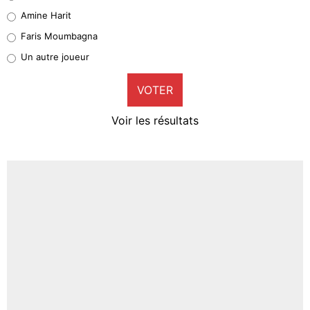
Quinten Timber
Amine Harit
1%
Faris Moumbagna
Pierre-Emile Hojbjerg
Un autre joueur
9%
VOTER
Neal Maupay
4%
Voir les résultats
Amine Harit
3%
Faris Moumbagna
4%
Un autre joueur
5%
1601 personnes ont participé aux votes.