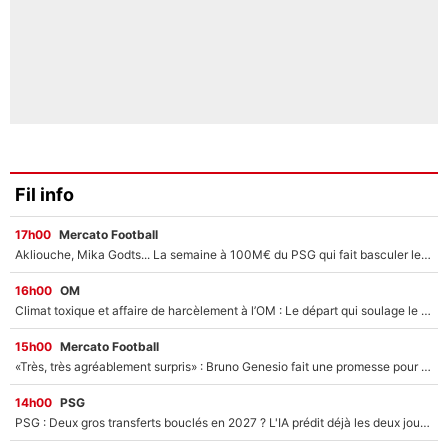
Fil info
17h00
Mercato Football
Akliouche, Mika Godts... La semaine à 100M€ du PSG qui fait basculer le mercato du PSG !
16h00
OM
Climat toxique et affaire de harcèlement à l’OM : Le départ qui soulage le vestiaire de Bruno Genesio
15h00
Mercato Football
«Très, très agréablement surpris» : Bruno Genesio fait une promesse pour la suite du mercato de l’OM et rassure les supporters
14h00
PSG
PSG : Deux gros transferts bouclés en 2027 ? L'IA prédit déjà les deux joueurs qui pourraient rejoindre Luis Enrique !