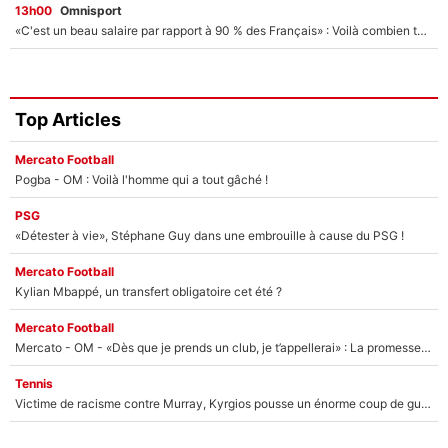
13h00
Omnisport
«C'est un beau salaire par rapport à 90 % des Français» : Voilà combien touchait Nelson Monfort sur France Télévisions avant de rejoindre CNews
Top Articles
Mercato Football
Pogba - OM : Voilà l'homme qui a tout gâché !
PSG
«Détester à vie», Stéphane Guy dans une embrouille à cause du PSG !
Mercato Football
Kylian Mbappé, un transfert obligatoire cet été ?
Mercato Football
Mercato - OM - «Dès que je prends un club, je t’appellerai» : La promesse de Marcelino au moment de claquer la porte
Tennis
Victime de racisme contre Murray, Kyrgios pousse un énorme coup de gueule !