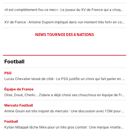
«Il est complètement fou ce mec» : Le joueur du XV de France qui a choqué Matthieu Jalibert !
XV de France : Antoine Dupont impliqué dans «un moment très fort» en coulisses
NEWS TOURNOI DES 6 NATIONS
Football
PSG
Lucas Chevalier laissé de côté : Le PSG justifie un choix qui fait parler en plein mercato
Équipe de France
Olise, Doué, Cherki… Zidane a déjà choisi ses chouchous en équipe de France ? L’IA annonce des surprises sans Kylian Mbappé !
Mercato Football
Amine Gouiri est très inquiet du mercato : Une discussion avec l'OM pour acter son transfert !
Football
Kylian Mbappé lâche Nike pour un très gros contrat : Une marque «inattendue» va frapper très fort