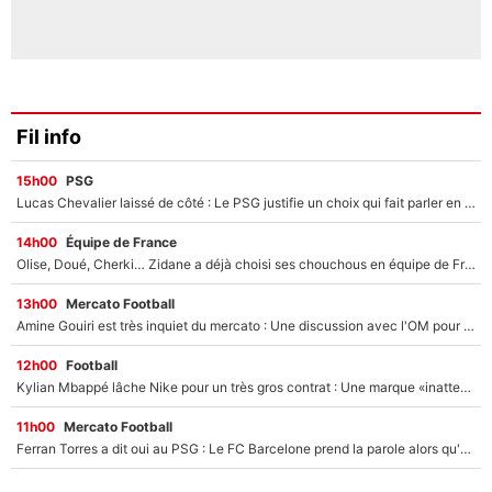
Fil info
15h00
PSG
Lucas Chevalier laissé de côté : Le PSG justifie un choix qui fait parler en plein mercato
14h00
Équipe de France
Olise, Doué, Cherki… Zidane a déjà choisi ses chouchous en équipe de France ? L’IA annonce des surprises sans Kylian Mbappé !
13h00
Mercato Football
Amine Gouiri est très inquiet du mercato : Une discussion avec l'OM pour acter son transfert !
12h00
Football
Kylian Mbappé lâche Nike pour un très gros contrat : Une marque «inattendue» va frapper très fort
11h00
Mercato Football
Ferran Torres a dit oui au PSG : Le FC Barcelone prend la parole alors qu'un transfert de l'attaquant espagnol prend forme