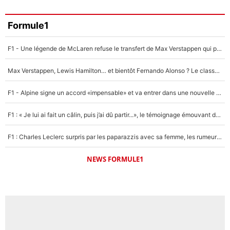
Formule1
F1 - Une légende de McLaren refuse le transfert de Max Verstappen qui pourrait «faire des vagues» et plomber l'ambiance dans l'équipe
Max Verstappen, Lewis Hamilton… et bientôt Fernando Alonso ? Le classement des pilotes les mieux payés en Formule 1 risque de changer !
F1 - Alpine signe un accord «impensable» et va entrer dans une nouvelle dimension : Grande nouvelle pour Pierre Gasly !
F1 : « Je lui ai fait un câlin, puis j’ai dû partir...», le témoignage émouvant de Max Verstappen sur sa fille
F1 : Charles Leclerc surpris par les paparazzis avec sa femme, les rumeurs étaient vraies !
NEWS FORMULE1