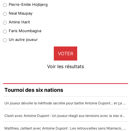
Geronimo Rulli
Pierre-Emile Hojbjerg
5%
Neal Maupay
Quinten Timber
Amine Harit
1%
Faris Moumbagna
Pierre-Emile Hojbjerg
Un autre joueur
9%
VOTER
Neal Maupay
4%
Voir les résultats
Amine Harit
3%
Faris Moumbagna
Tournoi des six nations
4%
Un joueur dévoile la méthode secrète pour battre Antoine Dupont... et ça marche !
Un autre joueur
5%
Clash avec Antoine Dupont : Un joueur réagit aux tensions avec la star du XV de France !
1682 personnes ont participé aux votes.
Matthieu Jalibert avec Antoine Dupont : Les retrouvailles sans Ntamack, «il y a eu des discussions»