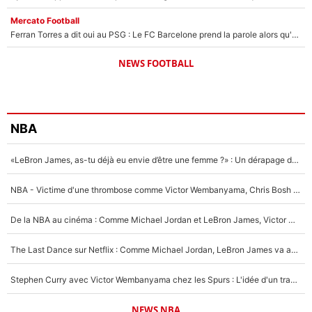
Mercato Football
Ferran Torres a dit oui au PSG : Le FC Barcelone prend la parole alors qu'un transfert de l'attaquant espagnol prend forme
NEWS FOOTBALL
NBA
«LeBron James, as-tu déjà eu envie d’être une femme ?» : Un dérapage de Donald Trump sur la superstar de la NBA refait surface
NBA - Victime d'une thrombose comme Victor Wembanyama, Chris Bosh prévient le Français des risques sur sa santé : «J’ai failli mourir sur le coup et j’ai été ramené à la vie»
De la NBA au cinéma : Comme Michael Jordan et LeBron James, Victor Wembanyama rêve d'une carrière d'acteur !
The Last Dance sur Netflix : Comme Michael Jordan, LeBron James va avoir le droit à sa série !
Stephen Curry avec Victor Wembanyama chez les Spurs : L'idée d'un trade historique est lancée en NBA !
NEWS NBA