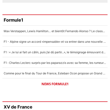
Formule1
Max Verstappen, Lewis Hamilton… et bientôt Fernando Alonso ? Le classement des pilotes les mieux payés en Formule 1 risque de changer !
F1 - Alpine signe un accord «impensable» et va entrer dans une nouvelle dimension : Grande nouvelle pour Pierre Gasly !
F1 : « Je lui ai fait un câlin, puis j’ai dû partir...», le témoignage émouvant de Max Verstappen sur sa fille
F1 : Charles Leclerc surpris par les paparazzis avec sa femme, les rumeurs étaient vraies !
Comme pour le final du Tour de France, Esteban Ocon propose un Grand Prix de Formule 1 à Paris : «Autour de l’Arc de Triomphe, ce serait génial» !
NEWS FORMULE1
XV de France