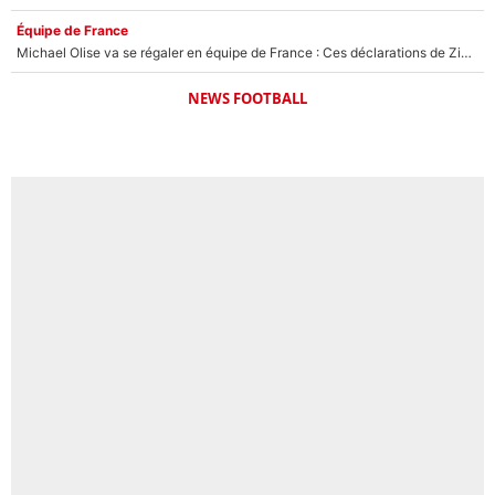
Équipe de France
Michael Olise va se régaler en équipe de France : Ces déclarations de Zinedine Zidane qui prouvent qu'il va tout miser sur la star du Bayern Munich !
NEWS FOOTBALL