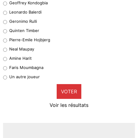
Geoffrey Kondogbia
38%
Leonardo Balerdi
Leonardo Balerdi
Geronimo Rulli
32%
Quinten Timber
Geronimo Rulli
Pierre-Emile Hojbjerg
5%
Neal Maupay
Quinten Timber
Amine Harit
1%
Faris Moumbagna
Pierre-Emile Hojbjerg
Un autre joueur
9%
VOTER
Neal Maupay
4%
Voir les résultats
Amine Harit
3%
Faris Moumbagna
4%