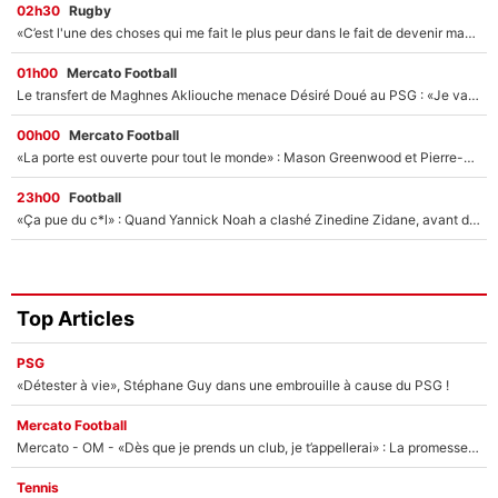
02h30
Rugby
«C’est l'une des choses qui me fait le plus peur dans le fait de devenir maman» : En couple avec Antoine Dupont, Iris Mittenaere s'inquiète déjà pour ses futurs enfants !
01h00
Mercato Football
Le transfert de Maghnes Akliouche menace Désiré Doué au PSG : «Je valide à 200%»
00h00
Mercato Football
«La porte est ouverte pour tout le monde» : Mason Greenwood et Pierre-Emerick Aubameyang ont quitté l'OM, Amine Gouiri balance sur la suite du mercato et sur la réaction du vestiaire !
23h00
Football
«Ça pue du c*l» : Quand Yannick Noah a clashé Zinedine Zidane, avant de se faire recadrer par le nouveau sélectionneur de l'équipe de France !
Top Articles
PSG
«Détester à vie», Stéphane Guy dans une embrouille à cause du PSG !
Mercato Football
Mercato - OM - «Dès que je prends un club, je t’appellerai» : La promesse de Marcelino au moment de claquer la porte
Tennis