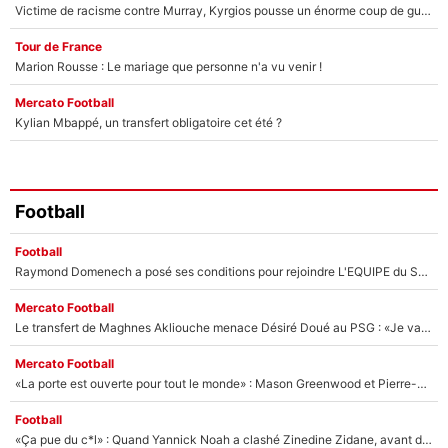
Victime de racisme contre Murray, Kyrgios pousse un énorme coup de gueule !
Tour de France
Marion Rousse : Le mariage que personne n'a vu venir !
Mercato Football
Kylian Mbappé, un transfert obligatoire cet été ?
Football
Football
Raymond Domenech a posé ses conditions pour rejoindre L'EQUIPE du Soir : Il refuse de faire l'émission avec un autre chroniqueur !
Mercato Football
Le transfert de Maghnes Akliouche menace Désiré Doué au PSG : «Je valide à 200%»
Mercato Football
«La porte est ouverte pour tout le monde» : Mason Greenwood et Pierre-Emerick Aubameyang ont quitté l'OM, Amine Gouiri balance sur la suite du mercato et sur la réaction du vestiaire !
Football
«Ça pue du c*l» : Quand Yannick Noah a clashé Zinedine Zidane, avant de se faire recadrer par le nouveau sélectionneur de l'équipe de France !