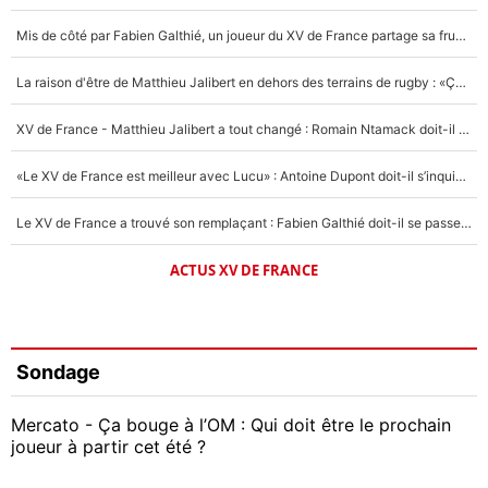
Mis de côté par Fabien Galthié, un joueur du XV de France partage sa frustration : «ils ne me l’ont pas dit tout de suite»
La raison d'être de Matthieu Jalibert en dehors des terrains de rugby : «Ça m'atteint autant que si tu touches à un membre de ma famille»
XV de France - Matthieu Jalibert a tout changé : Romain Ntamack doit-il s’inquiéter pour sa place à un an de la Coupe du monde ?
«Le XV de France est meilleur avec Lucu» : Antoine Dupont doit-il s’inquiéter pour sa place ?
Le XV de France a trouvé son remplaçant : Fabien Galthié doit-il se passer d'Antoine Dupont ?
ACTUS XV DE FRANCE
Sondage
Mercato - Ça bouge à l’OM : Qui doit être le prochain
joueur à partir cet été ?
Geoffrey Kondogbia