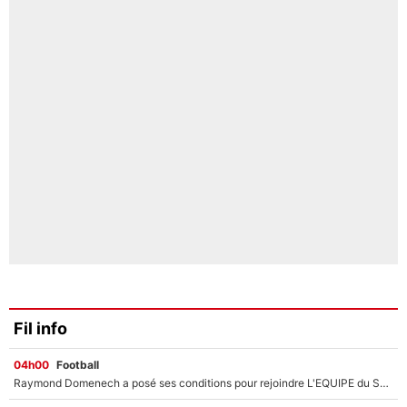
Fil info
04h00
Football
Raymond Domenech a posé ses conditions pour rejoindre L'EQUIPE du Soir : Il refuse de faire l'émission avec un autre chroniqueur !