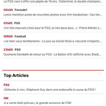
Le PSG veut s'offrir une pépite de 16 ans : Déterminé, le double champion d'Europe en titre est prêt à lâcher 40M€ pour celui que l'on compare déjà à Vinicius Jr !
02h30
Formule1
Lewis Hamilton poste de nouvelles photos avec Kim Kardashian : Ses fans le voient déjà redevenir champion du monde de F1 grâce à elle !
01h00
PSG
«Un très mauvais choix pour le PSG, je n’en peux plus…» : Pierre Ménès s’est complètement trompé avec Luis Enrique et ces déclarations le prouvent !
00h00
Football
«Je m’en veux terriblement» : Le jour où Daniel Riolo a «raconté n’importe quoi» dans l'After Foot !
23h00
PSG
Ousmane Dembélé de retour au PSG : Le Ballon d’Or s’affiche avec Bradley Barcola en plein cœur du feuilleton sur son départ !
Top Articles
PSG
«Détester à vie», Stéphane Guy dans une embrouille à cause du PSG !
OM
«La vente était prévue», la grande annonce de l’OM