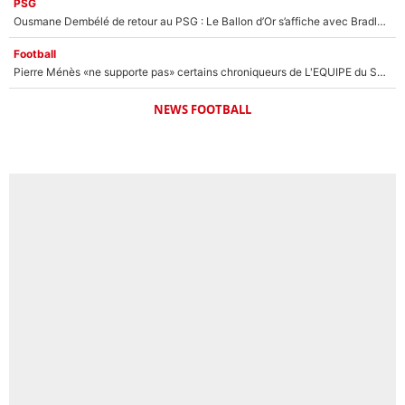
PSG
Ousmane Dembélé de retour au PSG : Le Ballon d’Or s’affiche avec Bradley Barcola en plein cœur du feuilleton sur son départ !
Football
Pierre Ménès «ne supporte pas» certains chroniqueurs de L'EQUIPE du Soir : Ils vont tous partir !
NEWS FOOTBALL