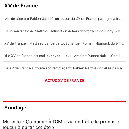
XV de France
Mis de côté par Fabien Galthié, un joueur du XV de France partage sa frustration : «ils ne me l’ont pas dit tout de suite»
La raison d'être de Matthieu Jalibert en dehors des terrains de rugby : «Ça m'atteint autant que si tu touches à un membre de ma famille»
XV de France - Matthieu Jalibert a tout changé : Romain Ntamack doit-il s’inquiéter pour sa place à un an de la Coupe du monde ?
«Le XV de France est meilleur avec Lucu» : Antoine Dupont doit-il s’inquiéter pour sa place ?
Le XV de France a trouvé son remplaçant : Fabien Galthié doit-il se passer d'Antoine Dupont ?
ACTUS XV DE FRANCE
Sondage
Mercato - Ça bouge à l’OM : Qui doit être le prochain
joueur à partir cet été ?