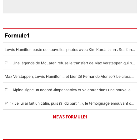
Formule1
Lewis Hamilton poste de nouvelles photos avec Kim Kardashian : Ses fans le voient déjà redevenir champion du monde de F1 grâce à elle !
F1 - Une légende de McLaren refuse le transfert de Max Verstappen qui pourrait «faire des vagues» et plomber l'ambiance dans l'équipe
Max Verstappen, Lewis Hamilton… et bientôt Fernando Alonso ? Le classement des pilotes les mieux payés en Formule 1 risque de changer !
F1 - Alpine signe un accord «impensable» et va entrer dans une nouvelle dimension : Grande nouvelle pour Pierre Gasly !
F1 : « Je lui ai fait un câlin, puis j’ai dû partir...», le témoignage émouvant de Max Verstappen sur sa fille
NEWS FORMULE1