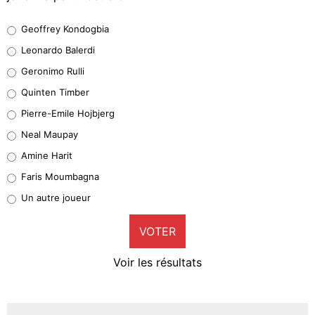
Geoffrey Kondogbia
Geoffrey Kondogbia
38%
Leonardo Balerdi
Leonardo Balerdi
Geronimo Rulli
32%
Quinten Timber
Geronimo Rulli
Pierre-Emile Hojbjerg
5%
Neal Maupay
Quinten Timber
Amine Harit
1%
Faris Moumbagna
Pierre-Emile Hojbjerg
Un autre joueur
9%
VOTER
Neal Maupay
4%
Voir les résultats
Amine Harit
3%