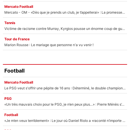
Mercato Football
Mercato - OM - «Dès que je prends un club, je t’appellerai» : La promesse de Marcelino au moment de claquer la porte
Tennis
Victime de racisme contre Murray, Kyrgios pousse un énorme coup de gueule !
Tour de France
Marion Rousse : Le mariage que personne n'a vu venir !
Football
Mercato Football
Le PSG veut s'offrir une pépite de 16 ans : Déterminé, le double champion d'Europe en titre est prêt à lâcher 40M€ pour celui que l'on compare déjà à Vinicius Jr !
PSG
«Un très mauvais choix pour le PSG, je n’en peux plus…» : Pierre Ménès s’est complètement trompé avec Luis Enrique et ces déclarations le prouvent !
Football
«Je m’en veux terriblement» : Le jour où Daniel Riolo a «raconté n’importe quoi» dans l'After Foot !