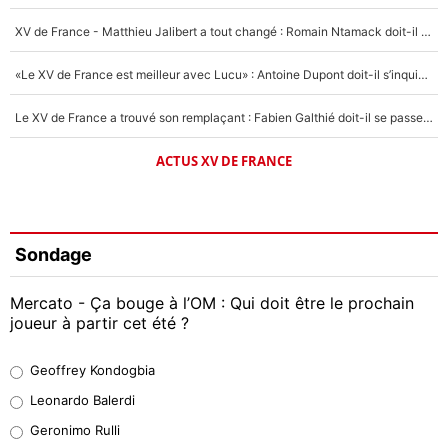
XV de France - Matthieu Jalibert a tout changé : Romain Ntamack doit-il s’inquiéter pour sa place à un an de la Coupe du monde ?
«Le XV de France est meilleur avec Lucu» : Antoine Dupont doit-il s’inquiéter pour sa place ?
Le XV de France a trouvé son remplaçant : Fabien Galthié doit-il se passer d'Antoine Dupont ?
ACTUS XV DE FRANCE
Sondage
Mercato - Ça bouge à l’OM : Qui doit être le prochain
joueur à partir cet été ?
Geoffrey Kondogbia
Geoffrey Kondogbia
38%
Leonardo Balerdi
Leonardo Balerdi
Geronimo Rulli
32%