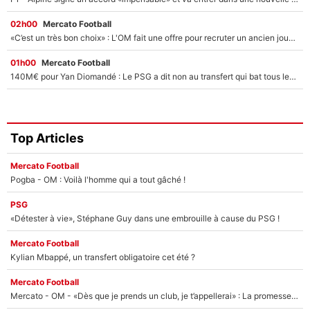
02h00
Mercato Football
«C’est un très bon choix» : L'OM fait une offre pour recruter un ancien joueur du PSG... et c'est validé dans l'After Foot !
01h00
Mercato Football
140M€ pour Yan Diomandé : Le PSG a dit non au transfert qui bat tous les records sur le mercato
Top Articles
Mercato Football
Pogba - OM : Voilà l'homme qui a tout gâché !
PSG
«Détester à vie», Stéphane Guy dans une embrouille à cause du PSG !
Mercato Football
Kylian Mbappé, un transfert obligatoire cet été ?
Mercato Football
Mercato - OM - «Dès que je prends un club, je t’appellerai» : La promesse de Marcelino au moment de claquer la porte