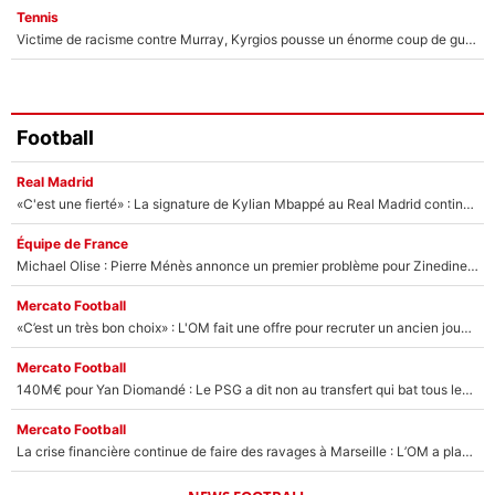
Tennis
Victime de racisme contre Murray, Kyrgios pousse un énorme coup de gueule !
Football
Real Madrid
«C'est une fierté» : La signature de Kylian Mbappé au Real Madrid continue de régaler l'Espagne
Équipe de France
Michael Olise : Pierre Ménès annonce un premier problème pour Zinedine Zidane en équipe de France
Mercato Football
«C’est un très bon choix» : L'OM fait une offre pour recruter un ancien joueur du PSG... et c'est validé dans l'After Foot !
Mercato Football
140M€ pour Yan Diomandé : Le PSG a dit non au transfert qui bat tous les records sur le mercato
Mercato Football
La crise financière continue de faire des ravages à Marseille : L’OM a placé 12 joueurs sur le marché des transferts… et ça pourrait lui rapporter près de 100M€ !