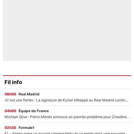
Fil info
06h00
Real Madrid
«C'est une fierté» : La signature de Kylian Mbappé au Real Madrid continue de régaler l'Espagne
04h00
Équipe de France
Michael Olise : Pierre Ménès annonce un premier problème pour Zinedine Zidane en équipe de France
02h30
Formule1
F1 - Alpine signe un accord «impensable» et va entrer dans une nouvelle dimension : Grande nouvelle pour Pierre Gasly !