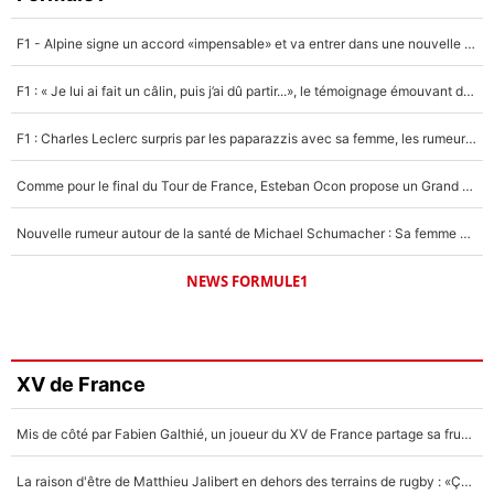
F1 - Alpine signe un accord «impensable» et va entrer dans une nouvelle dimension : Grande nouvelle pour Pierre Gasly !
F1 : « Je lui ai fait un câlin, puis j’ai dû partir...», le témoignage émouvant de Max Verstappen sur sa fille
F1 : Charles Leclerc surpris par les paparazzis avec sa femme, les rumeurs étaient vraies !
Comme pour le final du Tour de France, Esteban Ocon propose un Grand Prix de Formule 1 à Paris : «Autour de l’Arc de Triomphe, ce serait génial» !
Nouvelle rumeur autour de la santé de Michael Schumacher : Sa femme Corinna sort du silence
NEWS FORMULE1
XV de France
Mis de côté par Fabien Galthié, un joueur du XV de France partage sa frustration : «ils ne me l’ont pas dit tout de suite»
La raison d'être de Matthieu Jalibert en dehors des terrains de rugby : «Ça m'atteint autant que si tu touches à un membre de ma famille»