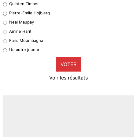
Quinten Timber
Geronimo Rulli
Pierre-Emile Hojbjerg
5%
Neal Maupay
Quinten Timber
Amine Harit
1%
Faris Moumbagna
Pierre-Emile Hojbjerg
Un autre joueur
9%
VOTER
Neal Maupay
4%
Voir les résultats
Amine Harit
3%
Faris Moumbagna
5%
Un autre joueur
5%