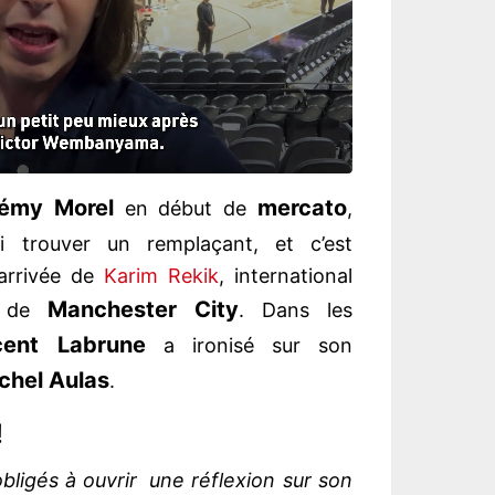
rémy Morel
mercato
en début de
,
 trouver un remplaçant, et c’est
’arrivée de
Karim Rekik
, international
Manchester City
e de
. Dans les
cent Labrune
a ironisé sur son
chel Aulas
.
!
bligés à ouvrir une réflexion sur son