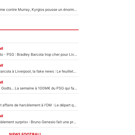
Victime de racisme contre Murray, Kyrgios pousse un énorme coup de gueule !
ll
EXCLU - Mercato - PSG : Bradley Barcola trop cher pour Liverpool
ll
PSG - Bradley Barcola à Liverpool, la fake news : Le feuilleton continue !
ll
Akliouche, Mika Godts... La semaine à 100M€ du PSG qui fait basculer le mercato du PSG !
Climat toxique et affaire de harcèlement à l’OM : Le départ qui soulage le vestiaire de Bruno Genesio
ll
«Très, très agréablement surpris» : Bruno Genesio fait une promesse pour la suite du mercato de l’OM et rassure les supporters
NEWS FOOTBALL