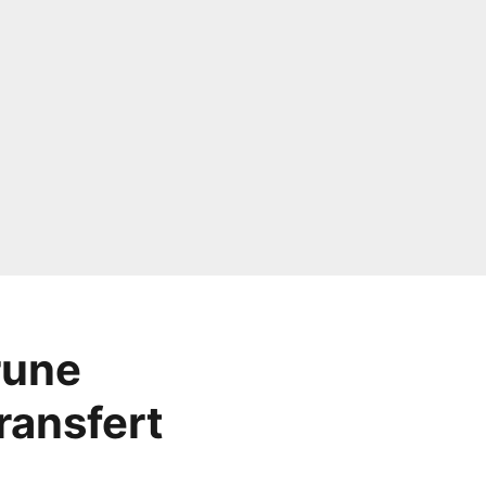
rune
transfert