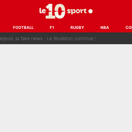
 et bientôt Fernando Alonso ? Le classement des pilotes les mieux p
dley Barcola trop cher pour Liverpool
FOOTBALL
F1
RUGBY
NBA
CO
rpool, la fake news : Le feuilleton continue !
a semaine à 100M€ du PSG qui fait basculer le mercato du PS
e harcèlement à l’OM : Le départ qui soulage le vestiaire de 