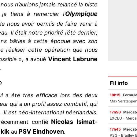
 nous n’aurions jamais relancé la piste
Olympique
je tiens à remercier l’
e nous avoir permis de faire venir à
u. Il était notre priorité l’été dernier,
vons bâties à cette époque avec son
e réaliser cette opération que nous
Vincent Labrune
ssible »
, a avoué
.
»
Fil info
i a été très efficace lors des deux
18h15
Formul
eur qui a un profil assez combatif, qui
n. Il est néo-international néerlandais.
17h50
Mercato
Nicolas Isimat-
 récemment confié
17h45
Mercato
kik
PSV Eindhoven
au
.