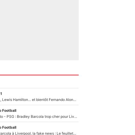
e1
Max Verstappen, Lewis Hamilton… et bientôt Fernando Alonso ? Le classement des pilotes les mieux payés en Formule 1 risque de changer !
 Football
EXCLU - Mercato - PSG : Bradley Barcola trop cher pour Liverpool
 Football
PSG - Bradley Barcola à Liverpool, la fake news : Le feuilleton continue !