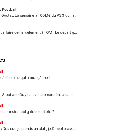
 Football
Akliouche, Mika Godts... La semaine à 100M€ du PSG qui fait basculer le mercato du PSG !
Climat toxique et affaire de harcèlement à l’OM : Le départ qui soulage le vestiaire de Bruno Genesio
es
ll
ilà l'homme qui a tout gâché !
«Détester à vie», Stéphane Guy dans une embrouille à cause du PSG !
ll
n transfert obligatoire cet été ?
ll
Mercato - OM - «Dès que je prends un club, je t’appellerai» : La promesse de Marcelino au moment de claquer la porte