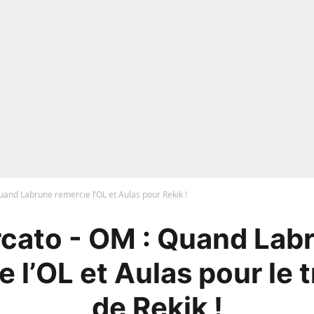
and Labrune remercie l’OL et Aulas pour Rekik !
cato - OM : Quand Lab
 l’OL et Aulas pour le 
de Rekik !