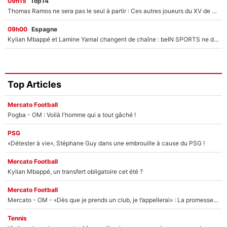
09h15
Top14
Thomas Ramos ne sera pas le seul à partir : Ces autres joueurs du XV de France pourraient aussi quitter le Stade Toulousain, un club de Top 14 est déjà sur les rangs
09h00
Espagne
Kylian Mbappé et Lamine Yamal changent de chaîne : beIN SPORTS ne digère pas cette décision historique et prédit un fiasco pour la Liga
Top Articles
Mercato Football
Pogba - OM : Voilà l'homme qui a tout gâché !
PSG
«Détester à vie», Stéphane Guy dans une embrouille à cause du PSG !
Mercato Football
Kylian Mbappé, un transfert obligatoire cet été ?
Mercato Football
Mercato - OM - «Dès que je prends un club, je t’appellerai» : La promesse de Marcelino au moment de claquer la porte
Tennis