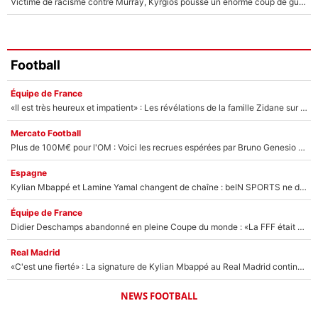
Victime de racisme contre Murray, Kyrgios pousse un énorme coup de gueule !
Football
Équipe de France
«Il est très heureux et impatient» : Les révélations de la famille Zidane sur sa prise de pouvoir en équipe de France !
Mercato Football
Plus de 100M€ pour l'OM : Voici les recrues espérées par Bruno Genesio et Grégory Lorenzi après l’opération dégraissage
Espagne
Kylian Mbappé et Lamine Yamal changent de chaîne : beIN SPORTS ne digère pas cette décision historique et prédit un fiasco pour la Liga
Équipe de France
Didier Deschamps abandonné en pleine Coupe du monde : «La FFF était déjà passée à Zinedine Zidane»
Real Madrid
«C'est une fierté» : La signature de Kylian Mbappé au Real Madrid continue de régaler l'Espagne
NEWS FOOTBALL