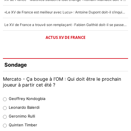
«Le XV de France est meilleur avec Lucu» : Antoine Dupont doit-il s’inquiéter pour sa place ?
Le XV de France a trouvé son remplaçant : Fabien Galthié doit-il se passer d'Antoine Dupont ?
ACTUS XV DE FRANCE
Sondage
Mercato - Ça bouge à l’OM : Qui doit être le prochain
joueur à partir cet été ?
Geoffrey Kondogbia
Geoffrey Kondogbia
38%
Leonardo Balerdi
Leonardo Balerdi
Geronimo Rulli
32%
Quinten Timber
Geronimo Rulli