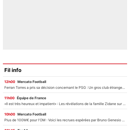
Fil info
12h00
Mercato Football
Ferran Torres a pris sa décision concernant le PSG : Un gros club étranger prêt à relancer le feuilleton pour la signature du champion du monde 2026 !
11h00
Équipe de France
«Il est très heureux et impatient» : Les révélations de la famille Zidane sur sa prise de pouvoir en équipe de France !
10h00
Mercato Football
Plus de 100M€ pour l'OM : Voici les recrues espérées par Bruno Genesio et Grégory Lorenzi après l’opération dégraissage