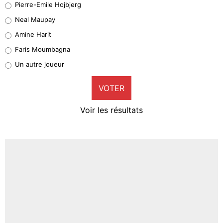
Pierre-Emile Hojbjerg
5%
Neal Maupay
Quinten Timber
Amine Harit
1%
Faris Moumbagna
Pierre-Emile Hojbjerg
Un autre joueur
9%
VOTER
Neal Maupay
4%
Voir les résultats
Amine Harit
3%
Faris Moumbagna
4%
Un autre joueur
5%
1568 personnes ont participé aux votes.