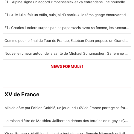
F1 - Alpine signe un accord «impensable» et va entrer dans une nouvelle dimension : Grande nouvelle pour Pierre Gasly !
F1 : « Je lui ai fait un câlin, puis j’ai dû partir...», le témoignage émouvant de Max Verstappen sur sa fille
F1 : Charles Leclerc surpris par les paparazzis avec sa femme, les rumeurs étaient vraies !
Comme pour le final du Tour de France, Esteban Ocon propose un Grand Prix de Formule 1 à Paris : «Autour de l’Arc de Triomphe, ce serait génial» !
Nouvelle rumeur autour de la santé de Michael Schumacher : Sa femme Corinna sort du silence
NEWS FORMULE1
XV de France
Mis de côté par Fabien Galthié, un joueur du XV de France partage sa frustration : «ils ne me l’ont pas dit tout de suite»
La raison d'être de Matthieu Jalibert en dehors des terrains de rugby : «Ça m'atteint autant que si tu touches à un membre de ma famille»
XV de France - Matthieu Jalibert a tout changé : Romain Ntamack doit-il s’inquiéter pour sa place à un an de la Coupe du monde ?