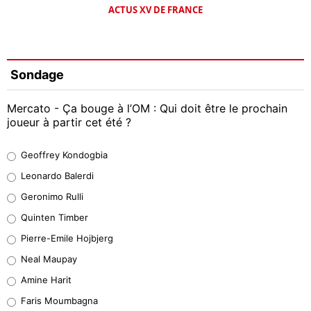
ACTUS XV DE FRANCE
Sondage
Mercato - Ça bouge à l’OM : Qui doit être le prochain
joueur à partir cet été ?
Geoffrey Kondogbia
Geoffrey Kondogbia
38%
Leonardo Balerdi
Leonardo Balerdi
Geronimo Rulli
32%
Quinten Timber
Geronimo Rulli
Pierre-Emile Hojbjerg
5%
Neal Maupay
Quinten Timber
Amine Harit
1%
Faris Moumbagna