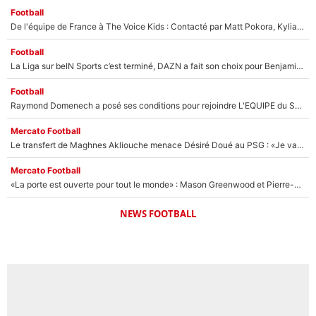
Football
De l'équipe de France à The Voice Kids : Contacté par Matt Pokora, Kylian Mbappé a accepté de jouer un rôle inédit sur TF1 !
Football
La Liga sur beIN Sports c’est terminé, DAZN a fait son choix pour Benjamin Da Silva et Omar Da Fonseca !
Football
Raymond Domenech a posé ses conditions pour rejoindre L'EQUIPE du Soir : Il refuse de faire l'émission avec un autre chroniqueur !
Mercato Football
Le transfert de Maghnes Akliouche menace Désiré Doué au PSG : «Je valide à 200%»
Mercato Football
«La porte est ouverte pour tout le monde» : Mason Greenwood et Pierre-Emerick Aubameyang ont quitté l'OM, Amine Gouiri balance sur la suite du mercato et sur la réaction du vestiaire !
NEWS FOOTBALL