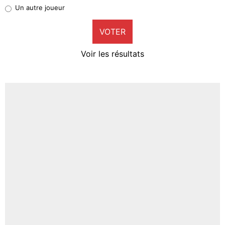
Pierre-Emile Hojbjerg
Un autre joueur
9%
VOTER
Neal Maupay
4%
Voir les résultats
Amine Harit
3%
Faris Moumbagna
4%
Un autre joueur
5%
1666 personnes ont participé aux votes.