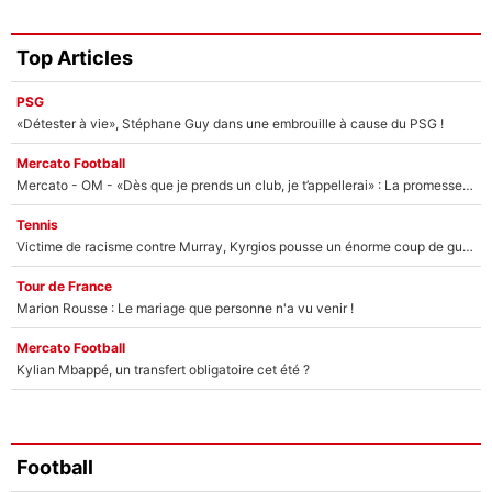
Top Articles
PSG
«Détester à vie», Stéphane Guy dans une embrouille à cause du PSG !
Mercato Football
Mercato - OM - «Dès que je prends un club, je t’appellerai» : La promesse de Marcelino au moment de claquer la porte
Tennis
Victime de racisme contre Murray, Kyrgios pousse un énorme coup de gueule !
Tour de France
Marion Rousse : Le mariage que personne n'a vu venir !
Mercato Football
Kylian Mbappé, un transfert obligatoire cet été ?
Football