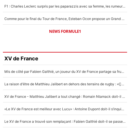
F1 : Charles Leclerc surpris par les paparazzis avec sa femme, les rumeurs étaient vraies !
Comme pour le final du Tour de France, Esteban Ocon propose un Grand Prix de Formule 1 à Paris : «Autour de l’Arc de Triomphe, ce serait génial» !
NEWS FORMULE1
XV de France
Mis de côté par Fabien Galthié, un joueur du XV de France partage sa frustration : «ils ne me l’ont pas dit tout de suite»
La raison d'être de Matthieu Jalibert en dehors des terrains de rugby : «Ça m'atteint autant que si tu touches à un membre de ma famille»
XV de France - Matthieu Jalibert a tout changé : Romain Ntamack doit-il s’inquiéter pour sa place à un an de la Coupe du monde ?
«Le XV de France est meilleur avec Lucu» : Antoine Dupont doit-il s’inquiéter pour sa place ?
Le XV de France a trouvé son remplaçant : Fabien Galthié doit-il se passer d'Antoine Dupont ?