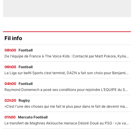
Fil info
08h00
Football
De l'équipe de France à The Voice Kids : Contacté par Matt Pokora, Kylian Mbappé a accepté de jouer un rôle inédit sur TF1 !
06h00
Football
La Liga sur beIN Sports c’est terminé, DAZN a fait son choix pour Benjamin Da Silva et Omar Da Fonseca !
04h00
Football
Raymond Domenech a posé ses conditions pour rejoindre L'EQUIPE du Soir : Il refuse de faire l'émission avec un autre chroniqueur !
02h30
Rugby
«C’est l'une des choses qui me fait le plus peur dans le fait de devenir maman» : En couple avec Antoine Dupont, Iris Mittenaere s'inquiète déjà pour ses futurs enfants !
01h00
Mercato Football
Le transfert de Maghnes Akliouche menace Désiré Doué au PSG : «Je valide à 200%»