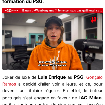
formation du PSG.
Luis
Enrique
PSG
Joker de luxe de
au
,
Gonçalo
Ramos
a décidé d'aller voir ailleurs, et ce, pour
devenir un titulaire régulier. En effet, le buteur
AC Milan
portugais s'est engagé en faveur de l'
,
où il a signé un contrat de cinq ans, soit jusqu'au