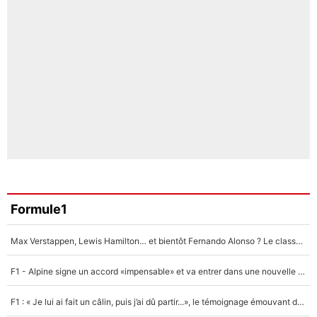
Formule1
Max Verstappen, Lewis Hamilton… et bientôt Fernando Alonso ? Le classement des pilotes les mieux payés en Formule 1 risque de changer !
F1 - Alpine signe un accord «impensable» et va entrer dans une nouvelle dimension : Grande nouvelle pour Pierre Gasly !
F1 : « Je lui ai fait un câlin, puis j’ai dû partir...», le témoignage émouvant de Max Verstappen sur sa fille