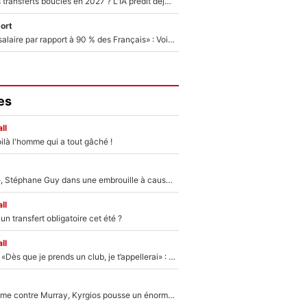
PSG : Deux gros transferts bouclés en 2027 ? L'IA prédit déjà les deux joueurs qui pourraient rejoindre Luis Enrique !
ort
«C'est un beau salaire par rapport à 90 % des Français» : Voilà combien touchait Nelson Monfort sur France Télévisions avant de rejoindre CNews
es
ll
ilà l'homme qui a tout gâché !
«Détester à vie», Stéphane Guy dans une embrouille à cause du PSG !
ll
n transfert obligatoire cet été ?
ll
Mercato - OM - «Dès que je prends un club, je t’appellerai» : La promesse de Marcelino au moment de claquer la porte
Victime de racisme contre Murray, Kyrgios pousse un énorme coup de gueule !