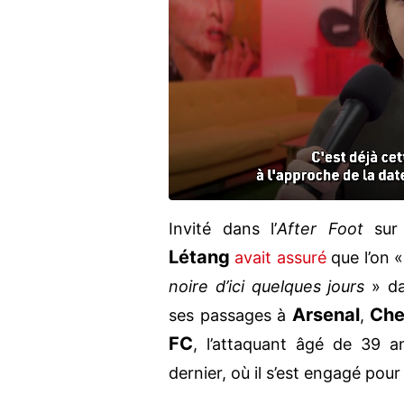
Invité dans l’
After Foot
sur
Létang
avait assuré
que l’on 
noire d’ici quelques jours
» da
Arsenal
Che
ses passages à
,
FC
, l’attaquant âgé de 39 a
dernier, où il s’est engagé pou