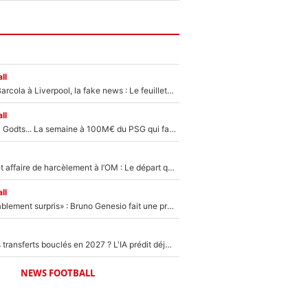
ll
PSG - Bradley Barcola à Liverpool, la fake news : Le feuilleton continue !
ll
Akliouche, Mika Godts... La semaine à 100M€ du PSG qui fait basculer le mercato du PSG !
Climat toxique et affaire de harcèlement à l’OM : Le départ qui soulage le vestiaire de Bruno Genesio
ll
«Très, très agréablement surpris» : Bruno Genesio fait une promesse pour la suite du mercato de l’OM et rassure les supporters
PSG : Deux gros transferts bouclés en 2027 ? L'IA prédit déjà les deux joueurs qui pourraient rejoindre Luis Enrique !
NEWS FOOTBALL