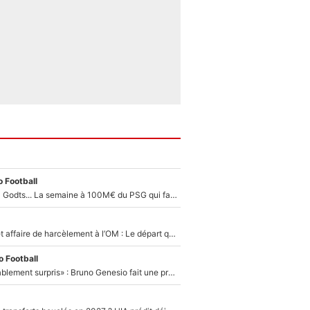
 Football
Akliouche, Mika Godts... La semaine à 100M€ du PSG qui fait basculer le mercato du PSG !
Climat toxique et affaire de harcèlement à l’OM : Le départ qui soulage le vestiaire de Bruno Genesio
 Football
«Très, très agréablement surpris» : Bruno Genesio fait une promesse pour la suite du mercato de l’OM et rassure les supporters