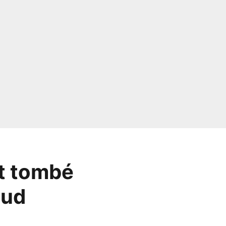
st tombé
oud