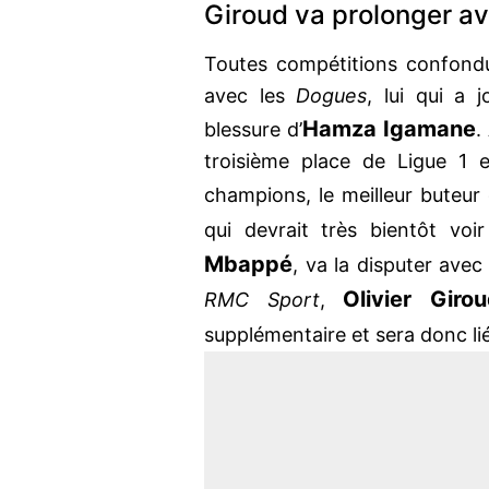
Giroud va prolonger a
Toutes compétitions confond
avec les
Dogues
, lui qui a 
Hamza Igamane
blessure d’
.
troisième place de Ligue 1 
champions, le meilleur buteur d
qui devrait très bientôt voi
Mbappé
, va la disputer ave
Olivier Gir
RMC Sport
,
supplémentaire et sera donc li