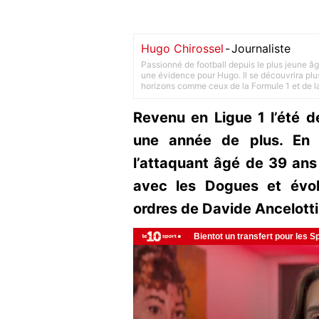
Hugo Chirossel
-
Journaliste
Passionné de football depuis le plus jeune âg
une évidence pour Hugo. Il se découvrira plus
horizons comme ceux de la Formule 1 et de l
Revenu en Ligue 1 l’été de
une année de plus. En 
l’attaquant âgé de 39 ans
avec les Dogues et évo
ordres de Davide Ancelotti