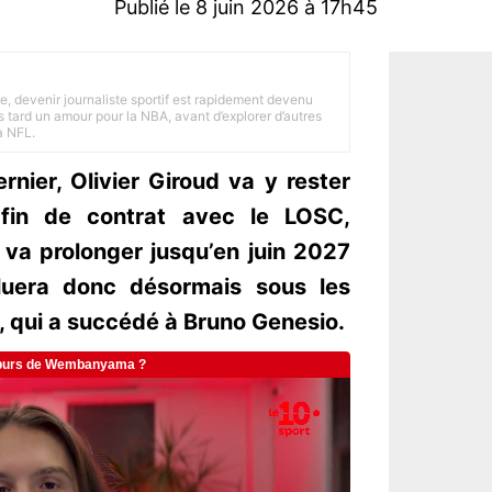
Publié le 8 juin 2026 à 17h45
e, devenir journaliste sportif est rapidement devenu
 tard un amour pour la NBA, avant d’explorer d’autres
a NFL.
rnier, Olivier Giroud va y rester
fin de contrat avec le LOSC,
 va prolonger jusqu’en juin 2027
luera donc désormais sous les
, qui a succédé à Bruno Genesio.