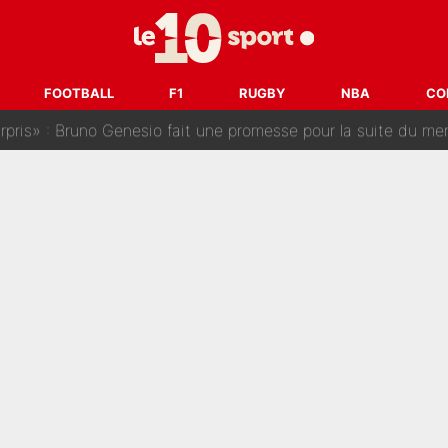
a semaine à 100M€ du PSG qui fait basculer le mercato du PS
e harcèlement à l’OM : Le départ qui soulage le vestiaire de 
FOOTBALL
F1
RUGBY
NBA
CO
ris» : Bruno Genesio fait une promesse pour la suite du mercato
ouclés en 2027 ? L'IA prédit déjà les deux joueurs qui pourra
t à 90 % des Français» : Voilà combien touchait Nelson Monfort sur Franc