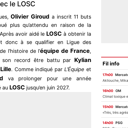
vec le LOSC
Olivier Giroud
ues,
a inscrit 11 buts
joué plus qu’attendu en raison de la
LOSC
 Après avoir aidé le
à obtenir la
et donc à se qualifier en Ligue des
équipe de France
e l’histoire de l’
,
Kylian
r son record être battu par
Fil info
Lille
c
. Comme indiqué par
L’Équipe
et
17h00
Mercato
oud
va prolonger pour une année
LOSC
é au
jusqu’en juin 2027.
16h00
OM
15h00
Mercato
14h00
PSG