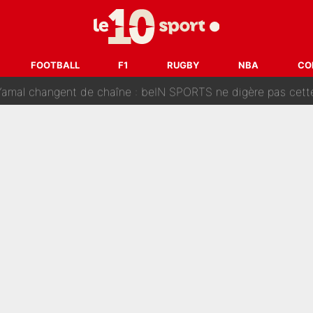
oici les recrues espérées par Bruno Genesio et Grégory Loren
tir : Ces autres joueurs du XV de France pourraient aussi quitter le Stade Toulous
FOOTBALL
F1
RUGBY
NBA
CO
changent de chaîne : beIN SPORTS ne digère pas cette décision histor
é en pleine Coupe du monde : «La FFF était déjà passée à
gnature de Kylian Mbappé au Real Madrid continue de régaler 