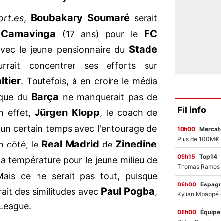
Boubakary Soumaré
ort.es
,
serait
 Camavinga
FC
(17 ans) pour le
Stade
vec le jeune pensionnaire du
rait concentrer ses efforts sur
ltier
. Toutefois, à en croire le média
Barça
ique du
ne manquerait pas de
Fil info
Jürgen Klopp
n effet,
, le coach de
s un certain temps avec l'entourage de
10h00
Mercato
Real Madrid
Zinedine
n côté, le
de
09h15
Top14
la température pour le jeune milieu de
ais ce ne serait pas tout, puisque
09h00
Espag
Paul Pogba
urait des similitudes avec
,
r League.
08h00
Équipe