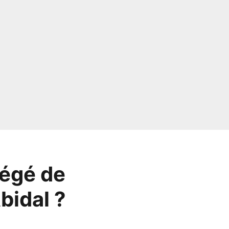
tégé de
bidal ?