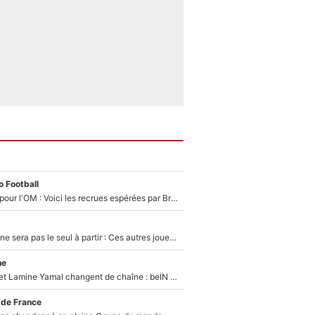
 Football
Plus de 100M€ pour l'OM : Voici les recrues espérées par Bruno Genesio et Grégory Lorenzi après l’opération dégraissage
Thomas Ramos ne sera pas le seul à partir : Ces autres joueurs du XV de France pourraient aussi quitter le Stade Toulousain, un club de Top 14 est déjà sur les rangs
ne
Kylian Mbappé et Lamine Yamal changent de chaîne : beIN SPORTS ne digère pas cette décision historique et prédit un fiasco pour la Liga
 de France