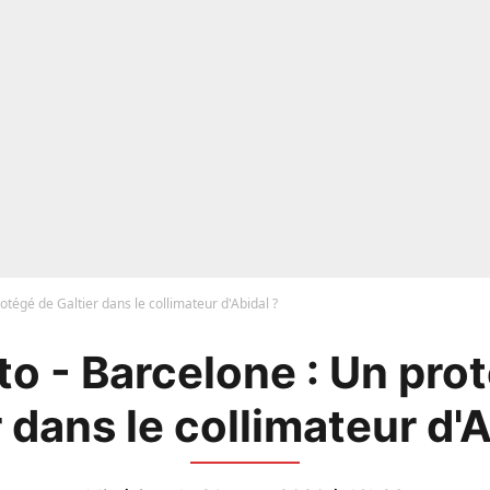
otégé de Galtier dans le collimateur d'Abidal ?
o - Barcelone : Un pro
r dans le collimateur d'A