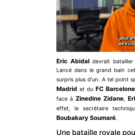
Eric Abidal
devrait bataille
Lancé dans le grand bain ce
surpris plus d'un. A tel point q
Madrid
FC Barcelone
et du
Zinedine Zidane
Er
face à
,
effet, le secrétaire techniq
Boubakary Soumaré
.
Une bataille royale p