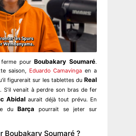
Boubakary Soumaré
r ferme pour
.
tte saison,
Eduardo Camavinga
en a
Real
u'il figurerait sur les tablettes du
. S'il venait à perdre son bras de fer
ic Abidal
aurait déjà tout prévu. En
Barça
ue du
pourrait se jeter sur
our Boubakary Soumaré ?