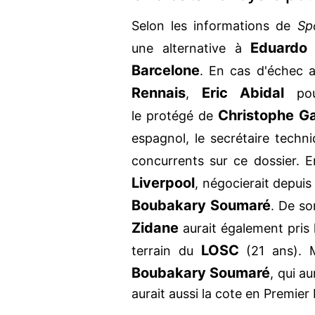
Selon les informations de
Sp
Eduardo
une alternative à
Barcelone
. En cas d'échec a
Rennais
Eric Abidal
,
pour
Christophe Ga
le protégé de
espagnol, le secrétaire techn
concurrents sur ce dossier. E
Liverpool
, négocierait depui
Boubakary Soumaré
. De so
Zidane
aurait également pris 
LOSC
terrain du
(21 ans). M
Boubakary Soumaré
, qui a
aurait aussi la cote en Premie