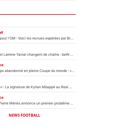
ll
Plus de 100M€ pour l'OM : Voici les recrues espérées par Bruno Genesio et Grégory Lorenzi après l’opération dégraissage
Kylian Mbappé et Lamine Yamal changent de chaîne : beIN SPORTS ne digère pas cette décision historique et prédit un fiasco pour la Liga
ce
Didier Deschamps abandonné en pleine Coupe du monde : «La FFF était déjà passée à Zinedine Zidane»
«C'est une fierté» : La signature de Kylian Mbappé au Real Madrid continue de régaler l'Espagne
ce
Michael Olise : Pierre Ménès annonce un premier problème pour Zinedine Zidane en équipe de France
NEWS FOOTBALL