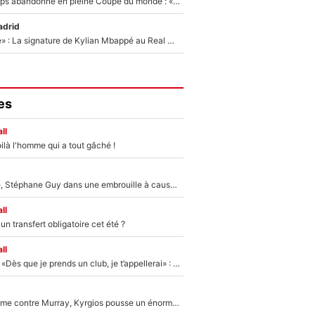
Didier Deschamps abandonné en pleine Coupe du monde : «La FFF était déjà passée à Zinedine Zidane»
adrid
«C'est une fierté» : La signature de Kylian Mbappé au Real Madrid continue de régaler l'Espagne
es
ll
ilà l'homme qui a tout gâché !
«Détester à vie», Stéphane Guy dans une embrouille à cause du PSG !
ll
n transfert obligatoire cet été ?
ll
Mercato - OM - «Dès que je prends un club, je t’appellerai» : La promesse de Marcelino au moment de claquer la porte
Victime de racisme contre Murray, Kyrgios pousse un énorme coup de gueule !