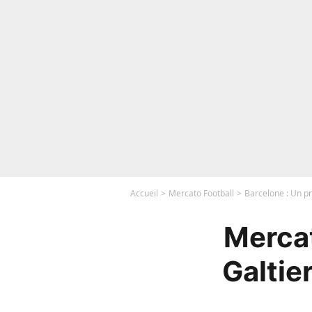
Accueil
Mercato Football
Barcelone : Un pr
Mercat
Galtie