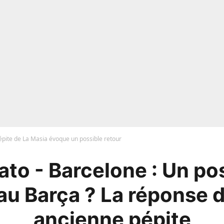
épite de La Masia évoque un possible retour
to - Barcelone : Un po
au Barça ? La réponse 
ancienne pépite