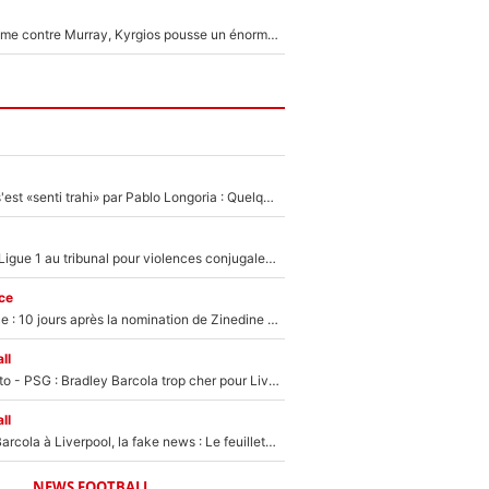
Victime de racisme contre Murray, Kyrgios pousse un énorme coup de gueule !
Medhi Benatia s'est «senti trahi» par Pablo Longoria : Quelques semaines après son départ, l'ancien directeur de football de l'OM règle ses comptes
Des terrains de Ligue 1 au tribunal pour violences conjugales : Un arbitre français encourt une peine de 18 mois de prison !
ce
Equipe de France : 10 jours après la nomination de Zinedine Zidane, c'est au tour de son fils de prendre un nouveau départ !
ll
EXCLU - Mercato - PSG : Bradley Barcola trop cher pour Liverpool
ll
PSG - Bradley Barcola à Liverpool, la fake news : Le feuilleton continue !
NEWS FOOTBALL