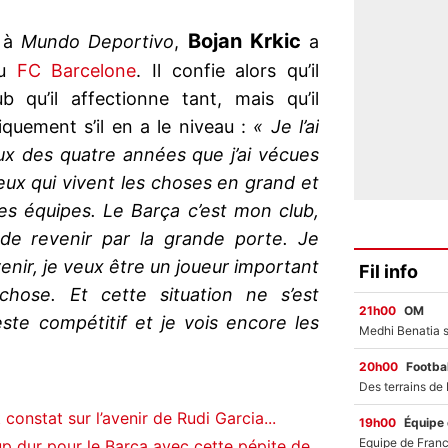
Bojan Krkic
e à
Mundo Deportivo
,
a
au
FC Barcelone
. Il confie alors qu’il
b qu’il affectionne tant, mais qu’il
iquement s’il en a le niveau :
« Je l’ai
eux des quatre années que j’ai vécues
eux qui vivent les choses en grand et
es équipes. Le Barça c’est mon club,
de revenir par la grande porte. Je
enir, je veux être un joueur important
Fil info
hose. Et cette situation ne s’est
21h00
OM
ste compétitif et je vois encore les
20h00
Footbal
constat sur l’avenir de Rudi Garcia...
19h00
Équipe
p dur pour le Barça avec cette pépite de