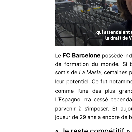
FC Barcelone
Le
possède indé
de formation du monde. Si 
sortis de
La Masia,
certaines p
leur potentiel. Ce fut notamm
comme l’une des plus gra
L’Espagnol n’a cessé cependa
parvenir à s’imposer. Et aujou
joueur de 29 ans a encore de b
« Je reste compétitif »