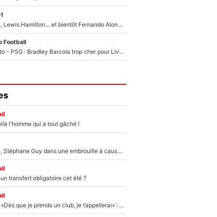
e1
Max Verstappen, Lewis Hamilton… et bientôt Fernando Alonso ? Le classement des pilotes les mieux payés en Formule 1 risque de changer !
 Football
EXCLU - Mercato - PSG : Bradley Barcola trop cher pour Liverpool
es
ll
ilà l'homme qui a tout gâché !
«Détester à vie», Stéphane Guy dans une embrouille à cause du PSG !
ll
n transfert obligatoire cet été ?
ll
Mercato - OM - «Dès que je prends un club, je t’appellerai» : La promesse de Marcelino au moment de claquer la porte