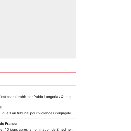
Medhi Benatia s'est «senti trahi» par Pablo Longoria : Quelques semaines après son départ, l'ancien directeur de football de l'OM règle ses comptes
l
Des terrains de Ligue 1 au tribunal pour violences conjugales : Un arbitre français encourt une peine de 18 mois de prison !
 de France
Equipe de France : 10 jours après la nomination de Zinedine Zidane, c'est au tour de son fils de prendre un nouveau départ !