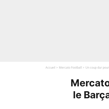
Accueil
Mercato Football
Un coup dur pour 
Mercato
le Barç