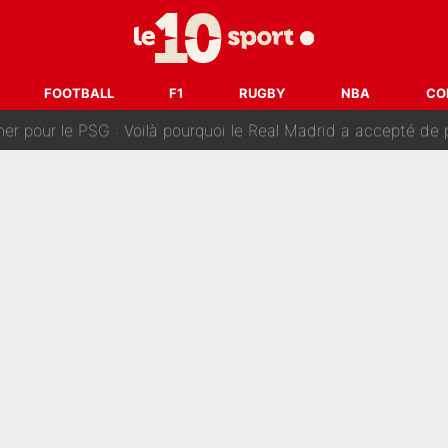
n transfert à l'OM, Quinten Timber raconte ses doutes après
fuse le transfert de Max Verstappen qui pourrait «faire des vagues»
FOOTBALL
F1
RUGBY
NBA
CO
r le PSG : Voilà pourquoi le Real Madrid a accepté de payer la somme reco
Voice Kids : Contacté par Matt Pokora, Kylian Mbappé a accepté
est terminé, DAZN a fait son choix pour Benjamin Da Silva et