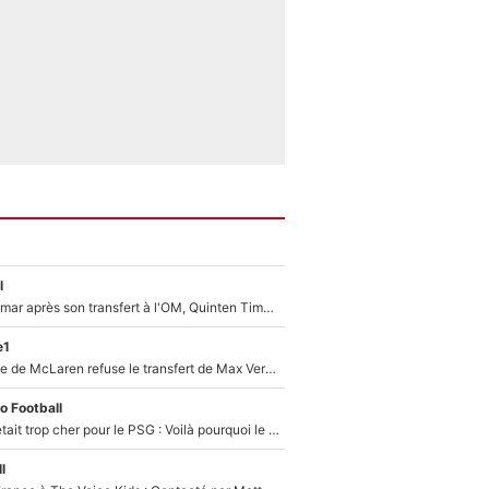
l
En plein cauchemar après son transfert à l'OM, Quinten Timber raconte ses doutes après sa signature à Marseille
e1
F1 - Une légende de McLaren refuse le transfert de Max Verstappen qui pourrait «faire des vagues» et plomber l'ambiance dans l'équipe
o Football
Yan Diomandé était trop cher pour le PSG : Voilà pourquoi le Real Madrid a accepté de payer la somme record de 140M€ pour boucler son transfert !
l