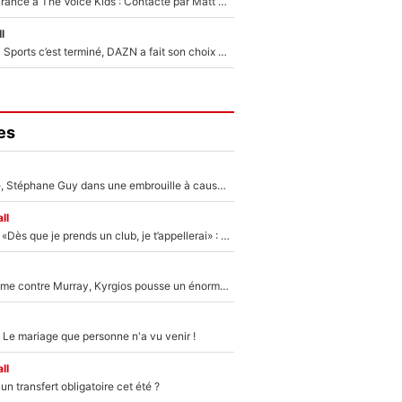
De l'équipe de France à The Voice Kids : Contacté par Matt Pokora, Kylian Mbappé a accepté de jouer un rôle inédit sur TF1 !
l
La Liga sur beIN Sports c’est terminé, DAZN a fait son choix pour Benjamin Da Silva et Omar Da Fonseca !
es
«Détester à vie», Stéphane Guy dans une embrouille à cause du PSG !
ll
Mercato - OM - «Dès que je prends un club, je t’appellerai» : La promesse de Marcelino au moment de claquer la porte
Victime de racisme contre Murray, Kyrgios pousse un énorme coup de gueule !
 Le mariage que personne n'a vu venir !
ll
n transfert obligatoire cet été ?