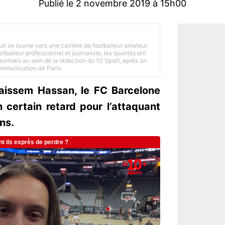
Publié le 2 novembre 2019 à 15h00
ult se tourne vers une carrière de footballeur amateur.
balleur professionnel et journaliste, les qualités ont
ésormais au sein de la rédaction du 10 Sport, après un
Communication de Paris.
’Haissem Hassan, le FC Barcelone
n certain retard pour l’attaquant
ns.