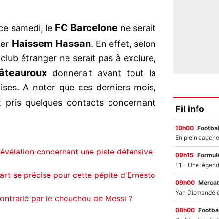
FC Barcelone
ce samedi, le
ne serait
Haissem Hassan
rer
. En effet, selon
n club étranger ne serait pas à exclure,
âteauroux
donnerait avant tout la
aises. A noter que ces derniers mois,
 pris quelques contacts concernant
Fil info
10h00
Footbal
révélation concernant une piste défensive
09h15
Formul
art se précise pour cette pépite d'Ernesto
09h00
Mercat
contrarié par le chouchou de Messi ?
08h00
Footbal