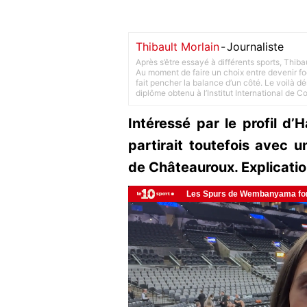
Thibault Morlain
-
Journaliste
Après s’être essayé à différents sports, Thiba
Au moment de faire un choix entre devenir foot
fait pencher la balance d’un côté. Le voilà d
diplôme obtenu à l’Institut International de 
Intéressé par le profil d
partirait toutefois avec u
de Châteauroux. Explicatio