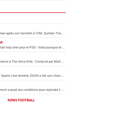
En plein cauchemar après son transfert à l'OM, Quinten Timber raconte ses doutes après sa signature à Marseille
ll
Yan Diomandé était trop cher pour le PSG : Voilà pourquoi le Real Madrid a accepté de payer la somme record de 140M€ pour boucler son transfert !
De l'équipe de France à The Voice Kids : Contacté par Matt Pokora, Kylian Mbappé a accepté de jouer un rôle inédit sur TF1 !
La Liga sur beIN Sports c’est terminé, DAZN a fait son choix pour Benjamin Da Silva et Omar Da Fonseca !
Raymond Domenech a posé ses conditions pour rejoindre L'EQUIPE du Soir : Il refuse de faire l'émission avec un autre chroniqueur !
NEWS FOOTBALL