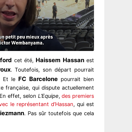
ford
Haissem Hassan
cet été,
est
roux
. Toutefois, son départ pourrait
FC Barcelone
. Et le
pourrait bien
e française, qui dispute actuellement
 En effet, selon
L’Equipe
,
des premiers
avec le représentant d’Hassan
, qui est
riezmann
. Pas sûr toutefois que cela