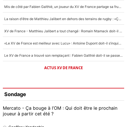
Mis de côté par Fabien Galthié, un joueur du XV de France partage sa frustration : «ils ne me l’ont pas dit tout de suite»
La raison d'être de Matthieu Jalibert en dehors des terrains de rugby : «Ça m'atteint autant que si tu touches à un membre de ma famille»
XV de France - Matthieu Jalibert a tout changé : Romain Ntamack doit-il s’inquiéter pour sa place à un an de la Coupe du monde ?
«Le XV de France est meilleur avec Lucu» : Antoine Dupont doit-il s’inquiéter pour sa place ?
Le XV de France a trouvé son remplaçant : Fabien Galthié doit-il se passer d'Antoine Dupont ?
ACTUS XV DE FRANCE
Sondage
Mercato - Ça bouge à l’OM : Qui doit être le prochain
joueur à partir cet été ?
Geoffrey Kondogbia
Geoffrey Kondogbia