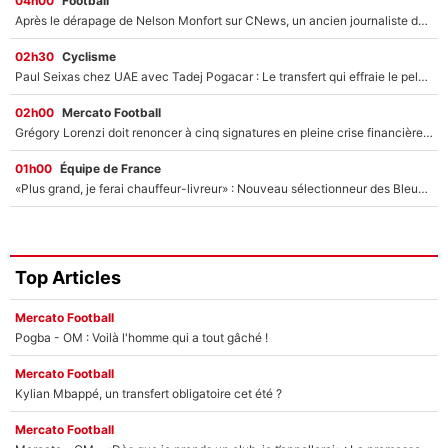
04h00
Football
Après le dérapage de Nelson Monfort sur CNews, un ancien journaliste de France Télévisions relance la polémique sur les incendies en Gironde
02h30
Cyclisme
Paul Seixas chez UAE avec Tadej Pogacar : Le transfert qui effraie le peloton, «c’est la pire des choses qui puisse arriver»
02h00
Mercato Football
Grégory Lorenzi doit renoncer à cinq signatures en pleine crise financière : L’IA propose sept noms à l’OM pour un mercato réussi... à seulement 5M€ !
01h00
Équipe de France
«Plus grand, je ferai chauffeur-livreur» : Nouveau sélectionneur des Bleus, Zinédine Zidane s’était imaginé un avenir très différent lorsqu'il était enfant
Top Articles
Mercato Football
Pogba - OM : Voilà l'homme qui a tout gâché !
Mercato Football
Kylian Mbappé, un transfert obligatoire cet été ?
Mercato Football