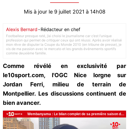
Mis à jour le 9 juillet 2021 à 14h08
Alexis Bernard
-
Rédacteur en chef
Footballeur presque raté, j’ai choisi le journalisme car c’est l’unique
profession qui permet de critiquer ceux qui ont réussi. Après avoir réalisé
mon rêve de disputer la Coupe du Monde 2010 (en tribune de presse), je
vis de ma passion avec le mercato et les grands événements sportifs
comme deuxième famille.
Comme révélé en exclusivité par
le10sport.com, l'OGC Nice lorgne sur
Jordan Ferri, milieu de terrain de
Montpellier. Les discussions continuent de
bien avancer.