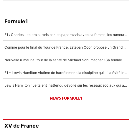
Formule1
F1 : Charles Leclerc surpris par les paparazzis avec sa femme, les rumeurs étaient vraies !
Comme pour le final du Tour de France, Esteban Ocon propose un Grand Prix de Formule 1 à Paris : «Autour de l’Arc de Triomphe, ce serait génial» !
Nouvelle rumeur autour de la santé de Michael Schumacher : Sa femme Corinna sort du silence
F1 - Lewis Hamilton victime de harcèlement, la discipline qui lui a évité le pire : «J'aurais probablement mal tourné»
Lewis Hamilton : Le talent inattendu dévoilé sur les réseaux sociaux qui a impressionné Kim Kardashian pendant leurs vacances en amoureux !
NEWS FORMULE1
XV de France