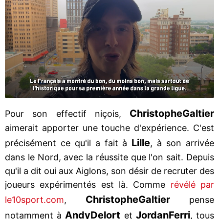
Christophe
Galtier
Pour son effectif niçois,
aimerait apporter une touche d'expérience. C'est
Lille
précisément ce qu'il a fait à
, à son arrivée
dans le Nord, avec la réussite que l'on sait. Depuis
qu'il a dit oui aux Aiglons, son désir de recruter des
joueurs expérimentés est là. Comme
révélé par
Christophe
Galtier
le10sport.com
,
pense
Andy
Delort
Jordan
Ferri
notamment à
et
, tous