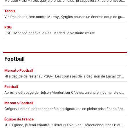
Mercato - OM - «Dès que je prends un club, je t’appellerai» : La promesse de Marcelino au moment de claquer la porte
Tennis
Victime de racisme contre Murray, Kyrgios pousse un énorme coup de gueule !
PSG
PSG : Mbappé achève le Real Madrid, le vestiaire exulte
Football
Mercato Football
«Il a décidé de rester au PSG» : Les coulisses de la décision de Lucas Chevalier pour son transfert
Football
Après le dérapage de Nelson Monfort sur CNews, un ancien journaliste de France Télévisions relance la polémique sur les incendies en Gironde
Mercato Football
Grégory Lorenzi doit renoncer à cinq signatures en pleine crise financière : L’IA propose sept noms à l’OM pour un mercato réussi... à seulement 5M€ !
Équipe de France
«Plus grand, je ferai chauffeur-livreur» : Nouveau sélectionneur des Bleus, Zinédine Zidane s’était imaginé un avenir très différent lorsqu'il était enfant