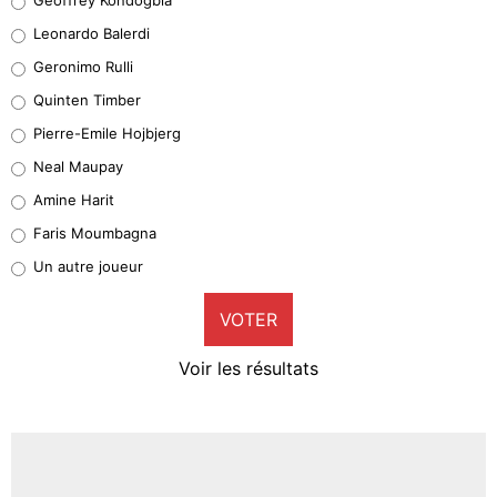
38%
Leonardo Balerdi
Leonardo Balerdi
Geronimo Rulli
32%
Quinten Timber
Geronimo Rulli
Pierre-Emile Hojbjerg
4%
Neal Maupay
Quinten Timber
Amine Harit
1%
Faris Moumbagna
Pierre-Emile Hojbjerg
Un autre joueur
9%
VOTER
Neal Maupay
4%
Voir les résultats
Amine Harit
3%
Faris Moumbagna
4%