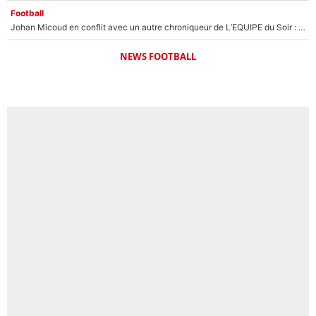
Football
Johan Micoud en conflit avec un autre chroniqueur de L’EQUIPE du Soir : «Pendant un moment, je ne les ai pas remis ensemble dans l'émission»
NEWS FOOTBALL