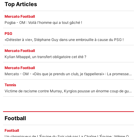
Top Articles
Mercato Football
Pogba - OM : Voilà l'homme qui a tout gâché !
PSG
«Détester à vie», Stéphane Guy dans une embrouille à cause du PSG !
Mercato Football
Kylian Mbappé, un transfert obligatoire cet été ?
Mercato Football
Mercato - OM - «Dès que je prends un club, je t’appellerai» : La promesse de Marcelino au moment de claquer la porte
Tennis
Victime de racisme contre Murray, Kyrgios pousse un énorme coup de gueule !
Football
Football
Un chroniqueur de L’Équipe du Soir viré par La Chaîne L’Équipe : Même Olivier Ménard n’avait pas pu empêcher son départ, «je l’ai appris sur Twitter, je l’ai vécu assez mal»