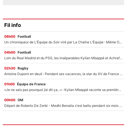
Fil info
06h00
Football
Un chroniqueur de L’Équipe du Soir viré par La Chaîne L’Équipe : Même Olivier Ménard n’avait pas pu empêcher son départ, «je l’ai appris sur Twitter, je l’ai vécu assez mal»
04h00
Football
Loin du Real Madrid et du PSG, les inséparables Kylian Mbappé et Achraf Hakimi changent d'équipe le temps d'une journée !
02h30
Rugby
Antoine Dupont en deuil : Pendant ses vacances, la star du XV de France a perdu sa grand-mère
01h00
Équipe de France
«Je ne sais pas pourquoi j’ai dit ça...» : Kylian Mbappé raconte sa première rencontre avec Zinédine Zidane (et c’est très drôle)
00h00
OM
Départ de Roberto De Zerbi - Medhi Benatia s'est battu pendant six mois pour le retenir à l'OM, le PSG a été le naufrage de trop : «Je pars avec toi»