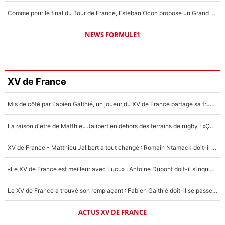
Comme pour le final du Tour de France, Esteban Ocon propose un Grand Prix de Formule 1 à Paris : «Autour de l’Arc de Triomphe, ce serait génial» !
NEWS FORMULE1
XV de France
Mis de côté par Fabien Galthié, un joueur du XV de France partage sa frustration : «ils ne me l’ont pas dit tout de suite»
La raison d'être de Matthieu Jalibert en dehors des terrains de rugby : «Ça m'atteint autant que si tu touches à un membre de ma famille»
XV de France - Matthieu Jalibert a tout changé : Romain Ntamack doit-il s’inquiéter pour sa place à un an de la Coupe du monde ?
«Le XV de France est meilleur avec Lucu» : Antoine Dupont doit-il s’inquiéter pour sa place ?
Le XV de France a trouvé son remplaçant : Fabien Galthié doit-il se passer d'Antoine Dupont ?
ACTUS XV DE FRANCE