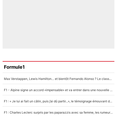
Formule1
Max Verstappen, Lewis Hamilton… et bientôt Fernando Alonso ? Le classement des pilotes les mieux payés en Formule 1 risque de changer !
F1 - Alpine signe un accord «impensable» et va entrer dans une nouvelle dimension : Grande nouvelle pour Pierre Gasly !
F1 : « Je lui ai fait un câlin, puis j’ai dû partir...», le témoignage émouvant de Max Verstappen sur sa fille
F1 : Charles Leclerc surpris par les paparazzis avec sa femme, les rumeurs étaient vraies !