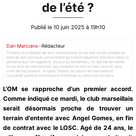
de l’été ?
Publié le 10 juin 2025 à 19h10
Dan Marciano
-
Rédacteur
Titulaire d'un Master de droit international, je me suis rendu compte au
bout de mon parcours universitaire qu'il était important d'évoluer dans un
domaine que l'on apprécie. Du jour au lendemain, j'ai décidé de mettre
fin au rêve de mes parents, qui voyaient en moi un futur avocat, pour
vivre de ma passion : le sport. Depuis, je couvre les mercatos et
l'actualité sportive en essayant d'informer au mieux les lecteurs.
L'OM se rapproche d'un premier accord.
Comme indiqué ce mardi, le club marseillais
serait désormais proche de trouver un
terrain d'entente avec Angel Gomes, en fin
de contrat avec le LOSC. Agé de 24 ans, le