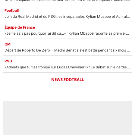
Football
Loin du Real Madrid et du PSG, les inséparables Kylian Mbappé et Achraf Hakimi changent d'équipe le temps d'une journée !
Équipe de France
«Je ne sais pas pourquoi j’ai dit ça...» : Kylian Mbappé raconte sa première rencontre avec Zinédine Zidane (et c’est très drôle)
OM
Départ de Roberto De Zerbi - Medhi Benatia s'est battu pendant six mois pour le retenir à l'OM, le PSG a été le naufrage de trop : «Je pars avec toi»
PSG
«Admets que tu t'es trompé sur Lucas Chevalier !» : Le débat sur le gardien du PSG vire au clash à l'After Foot
NEWS FOOTBALL