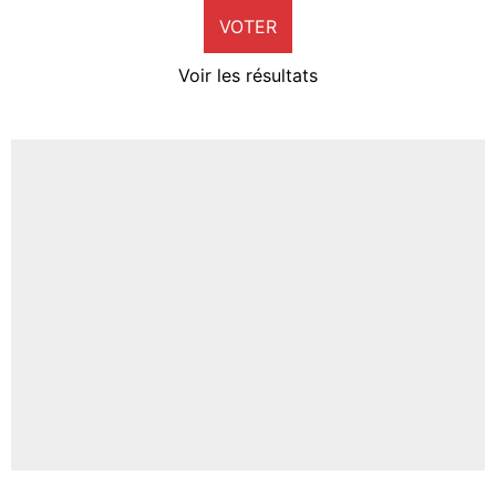
VOTER
Neal Maupay
4%
Voir les résultats
Amine Harit
3%
Faris Moumbagna
4%
Un autre joueur
5%
1623 personnes ont participé aux votes.