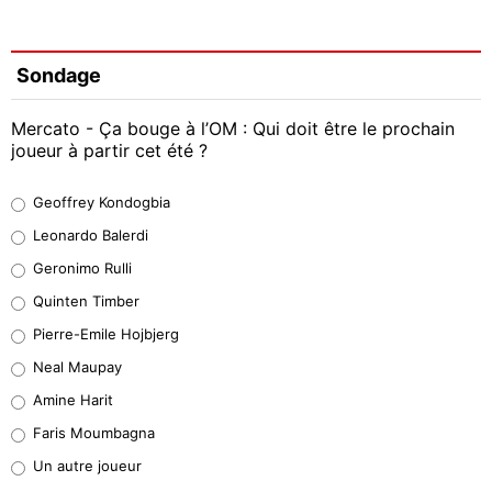
Sondage
Mercato - Ça bouge à l’OM : Qui doit être le prochain
joueur à partir cet été ?
Geoffrey Kondogbia
Geoffrey Kondogbia
38%
Leonardo Balerdi
Leonardo Balerdi
Geronimo Rulli
32%
Quinten Timber
Geronimo Rulli
Pierre-Emile Hojbjerg
5%
Neal Maupay
Quinten Timber
Amine Harit
1%
Faris Moumbagna
Pierre-Emile Hojbjerg
Un autre joueur
9%