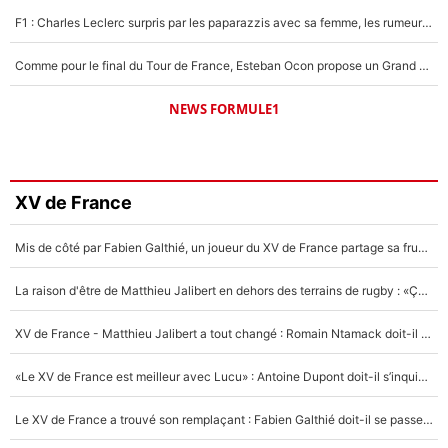
F1 : Charles Leclerc surpris par les paparazzis avec sa femme, les rumeurs étaient vraies !
Comme pour le final du Tour de France, Esteban Ocon propose un Grand Prix de Formule 1 à Paris : «Autour de l’Arc de Triomphe, ce serait génial» !
NEWS FORMULE1
XV de France
Mis de côté par Fabien Galthié, un joueur du XV de France partage sa frustration : «ils ne me l’ont pas dit tout de suite»
La raison d'être de Matthieu Jalibert en dehors des terrains de rugby : «Ça m'atteint autant que si tu touches à un membre de ma famille»
XV de France - Matthieu Jalibert a tout changé : Romain Ntamack doit-il s’inquiéter pour sa place à un an de la Coupe du monde ?
«Le XV de France est meilleur avec Lucu» : Antoine Dupont doit-il s’inquiéter pour sa place ?
Le XV de France a trouvé son remplaçant : Fabien Galthié doit-il se passer d'Antoine Dupont ?