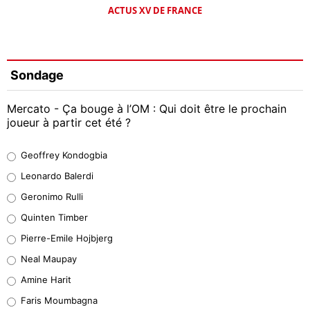
ACTUS XV DE FRANCE
Sondage
Mercato - Ça bouge à l’OM : Qui doit être le prochain
joueur à partir cet été ?
Geoffrey Kondogbia
Geoffrey Kondogbia
38%
Leonardo Balerdi
Leonardo Balerdi
Geronimo Rulli
32%
Quinten Timber
Geronimo Rulli
Pierre-Emile Hojbjerg
5%
Neal Maupay
Quinten Timber
Amine Harit
1%
Faris Moumbagna