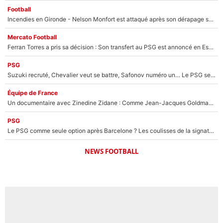
Football
Incendies en Gironde - Nelson Monfort est attaqué après son dérapage sur CNews : «Et lui, il prend combien pour parler dans un studio climatisé?»
Mercato Football
Ferran Torres a pris sa décision : Son transfert au PSG est annoncé en Espagne !
PSG
Suzuki recruté, Chevalier veut se battre, Safonov numéro un… Le PSG se lance encore dans un gros chantier pour le poste de gardien de but
Équipe de France
Un documentaire avec Zinedine Zidane : Comme Jean-Jacques Goldman et Mylène Farmer, le nouveau sélectionneur de l'équipe de France a recalé une journaliste très connue
PSG
Le PSG comme seule option après Barcelone ? Les coulisses de la signature historique de Lionel Messi sont révélées au grand jour !
NEWS FOOTBALL