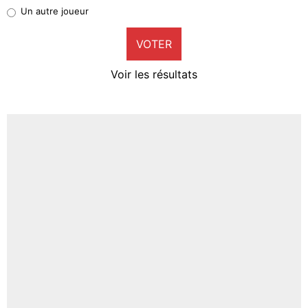
Pierre-Emile Hojbjerg
Un autre joueur
9%
VOTER
Neal Maupay
4%
Voir les résultats
Amine Harit
3%
Faris Moumbagna
4%
Un autre joueur
5%
1644 personnes ont participé aux votes.