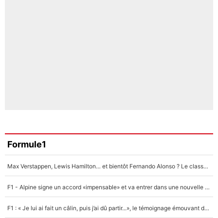
Formule1
Max Verstappen, Lewis Hamilton… et bientôt Fernando Alonso ? Le classement des pilotes les mieux payés en Formule 1 risque de changer !
F1 - Alpine signe un accord «impensable» et va entrer dans une nouvelle dimension : Grande nouvelle pour Pierre Gasly !
F1 : « Je lui ai fait un câlin, puis j’ai dû partir...», le témoignage émouvant de Max Verstappen sur sa fille