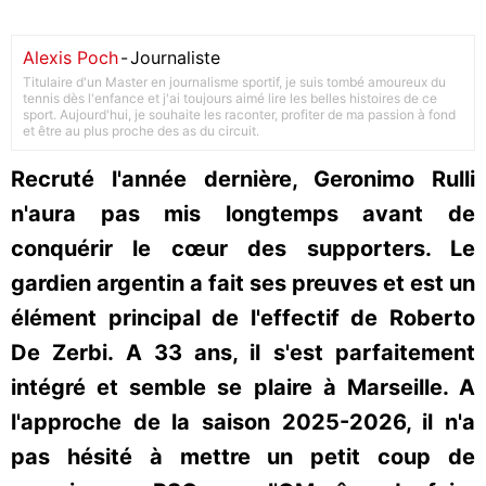
Alexis Poch
-
Journaliste
Titulaire d'un Master en journalisme sportif, je suis tombé amoureux du
tennis dès l'enfance et j'ai toujours aimé lire les belles histoires de ce
sport. Aujourd'hui, je souhaite les raconter, profiter de ma passion à fond
et être au plus proche des as du circuit.
Recruté l'année dernière, Geronimo Rulli
n'aura pas mis longtemps avant de
conquérir le cœur des supporters. Le
gardien argentin a fait ses preuves et est un
élément principal de l'effectif de Roberto
De Zerbi. A 33 ans, il s'est parfaitement
intégré et semble se plaire à Marseille. A
l'approche de la saison 2025-2026, il n'a
pas hésité à mettre un petit coup de