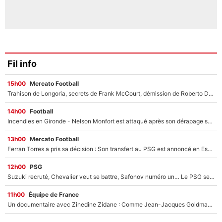
Fil info
15h00
Mercato Football
Trahison de Longoria, secrets de Frank McCourt, démission de Roberto De Zerbi : Medhi Benatia se lâche sur départ de l'OM et fait d'importantes révélations
14h00
Football
Incendies en Gironde - Nelson Monfort est attaqué après son dérapage sur CNews : «Et lui, il prend combien pour parler dans un studio climatisé?»
13h00
Mercato Football
Ferran Torres a pris sa décision : Son transfert au PSG est annoncé en Espagne !
12h00
PSG
Suzuki recruté, Chevalier veut se battre, Safonov numéro un… Le PSG se lance encore dans un gros chantier pour le poste de gardien de but
11h00
Équipe de France
Un documentaire avec Zinedine Zidane : Comme Jean-Jacques Goldman et Mylène Farmer, le nouveau sélectionneur de l'équipe de France a recalé une journaliste très connue