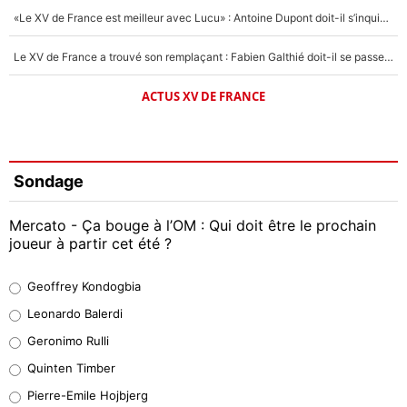
«Le XV de France est meilleur avec Lucu» : Antoine Dupont doit-il s’inquiéter pour sa place ?
Le XV de France a trouvé son remplaçant : Fabien Galthié doit-il se passer d'Antoine Dupont ?
ACTUS XV DE FRANCE
Sondage
Mercato - Ça bouge à l’OM : Qui doit être le prochain
joueur à partir cet été ?
Geoffrey Kondogbia
Geoffrey Kondogbia
38%
Leonardo Balerdi
Leonardo Balerdi
Geronimo Rulli
32%
Quinten Timber
Geronimo Rulli
Pierre-Emile Hojbjerg