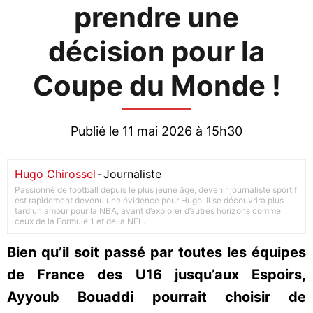
prendre une
décision pour la
Coupe du Monde !
Publié le 11 mai 2026 à 15h30
Hugo Chirossel
-
Journaliste
Passionné de football depuis le plus jeune âge, devenir journaliste sportif
est rapidement devenu une évidence pour Hugo. Il se découvrira plus
tard un amour pour la NBA, avant d’explorer d’autres horizons comme
ceux de la Formule 1 et de la NFL.
Bien qu’il soit passé par toutes les équipes
de France des U16 jusqu’aux Espoirs,
Ayyoub Bouaddi pourrait choisir de