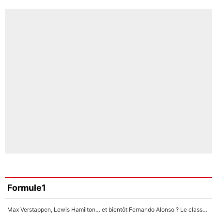
Formule1
Max Verstappen, Lewis Hamilton… et bientôt Fernando Alonso ? Le classement des pilotes les mieux payés en Formule 1 risque de changer !