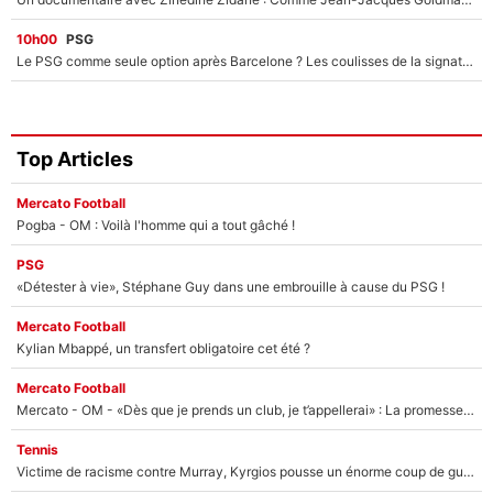
10h00
PSG
Le PSG comme seule option après Barcelone ? Les coulisses de la signature historique de Lionel Messi sont révélées au grand jour !
Top Articles
Mercato Football
Pogba - OM : Voilà l'homme qui a tout gâché !
PSG
«Détester à vie», Stéphane Guy dans une embrouille à cause du PSG !
Mercato Football
Kylian Mbappé, un transfert obligatoire cet été ?
Mercato Football
Mercato - OM - «Dès que je prends un club, je t’appellerai» : La promesse de Marcelino au moment de claquer la porte
Tennis
Victime de racisme contre Murray, Kyrgios pousse un énorme coup de gueule !