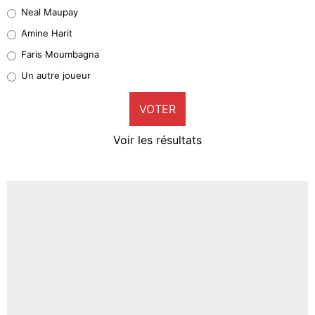
5%
Neal Maupay
Quinten Timber
Amine Harit
1%
Faris Moumbagna
Pierre-Emile Hojbjerg
Un autre joueur
9%
VOTER
Neal Maupay
4%
Voir les résultats
Amine Harit
3%
Faris Moumbagna
4%
Un autre joueur
5%
1644 personnes ont participé aux votes.