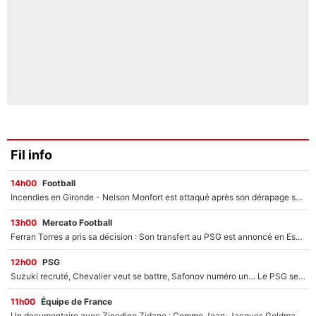
Fil info
14h00
Football
Incendies en Gironde - Nelson Monfort est attaqué après son dérapage sur CNews : «Et lui, il prend combien pour parler dans un studio climatisé?»
13h00
Mercato Football
Ferran Torres a pris sa décision : Son transfert au PSG est annoncé en Espagne !
12h00
PSG
Suzuki recruté, Chevalier veut se battre, Safonov numéro un… Le PSG se lance encore dans un gros chantier pour le poste de gardien de but
11h00
Équipe de France
Un documentaire avec Zinedine Zidane : Comme Jean-Jacques Goldman et Mylène Farmer, le nouveau sélectionneur de l'équipe de France a recalé une journaliste très connue