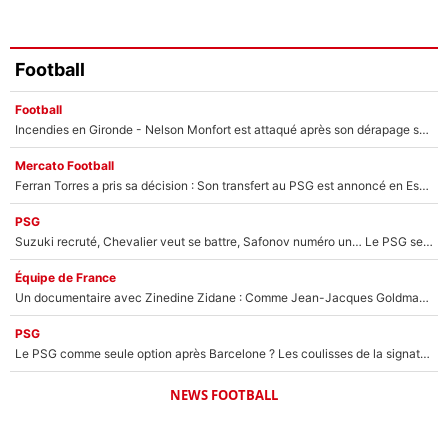
Football
Football
Incendies en Gironde - Nelson Monfort est attaqué après son dérapage sur CNews : «Et lui, il prend combien pour parler dans un studio climatisé?»
Mercato Football
Ferran Torres a pris sa décision : Son transfert au PSG est annoncé en Espagne !
PSG
Suzuki recruté, Chevalier veut se battre, Safonov numéro un… Le PSG se lance encore dans un gros chantier pour le poste de gardien de but
Équipe de France
Un documentaire avec Zinedine Zidane : Comme Jean-Jacques Goldman et Mylène Farmer, le nouveau sélectionneur de l'équipe de France a recalé une journaliste très connue
PSG
Le PSG comme seule option après Barcelone ? Les coulisses de la signature historique de Lionel Messi sont révélées au grand jour !
NEWS FOOTBALL