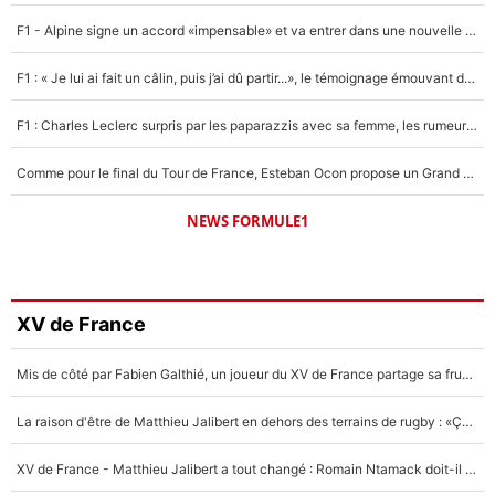
F1 - Alpine signe un accord «impensable» et va entrer dans une nouvelle dimension : Grande nouvelle pour Pierre Gasly !
F1 : « Je lui ai fait un câlin, puis j’ai dû partir...», le témoignage émouvant de Max Verstappen sur sa fille
F1 : Charles Leclerc surpris par les paparazzis avec sa femme, les rumeurs étaient vraies !
Comme pour le final du Tour de France, Esteban Ocon propose un Grand Prix de Formule 1 à Paris : «Autour de l’Arc de Triomphe, ce serait génial» !
NEWS FORMULE1
XV de France
Mis de côté par Fabien Galthié, un joueur du XV de France partage sa frustration : «ils ne me l’ont pas dit tout de suite»
La raison d'être de Matthieu Jalibert en dehors des terrains de rugby : «Ça m'atteint autant que si tu touches à un membre de ma famille»
XV de France - Matthieu Jalibert a tout changé : Romain Ntamack doit-il s’inquiéter pour sa place à un an de la Coupe du monde ?