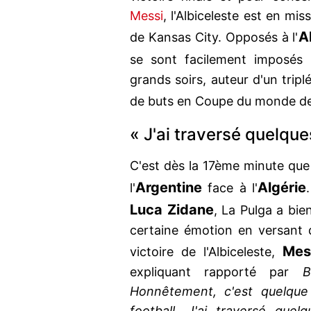
Messi
, l'Albiceleste est en mi
A
de Kansas City. Opposés à l'
se sont facilement imposés
grands soirs, auteur d'un tripl
de buts en Coupe du monde d
« J'ai traversé quelqu
C'est dès la 17ème minute qu
Argentine
Algérie
l'
face à l'
Luca Zidane
, La Pulga a bie
certaine émotion en versant 
Mes
victoire de l'Albiceleste,
expliquant rapporté par
B
Honnêtement, c'est quelque 
football. J'ai traversé quel