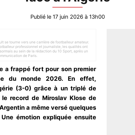
Publié le 17 juin 2026 à 13h00
ult se tourne vers une carrière de footballeur amateur.
balleur professionnel et journaliste, les qualités ont
ésormais au sein de la rédaction du 10 Sport, après un
Communication de Paris.
ne a frappé fort pour son premier
e du monde 2026. En effet,
lgérie (3-0) grâce à un triplé de
 le record de Miroslav Klose de
l'Argentin a même versé quelques
 Une émotion expliquée ensuite