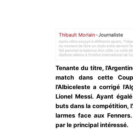
Thibault Morlain
-
Journaliste
Après s’être essayé à différents sports, Thiba
Au moment de faire un choix entre devenir foot
fait pencher la balance d’un côté. Le voilà d
diplôme obtenu à l’Institut International de 
Tenante du titre, l'Argenti
match dans cette Coup
l'Albiceleste a corrigé l'A
Lionel Messi. Ayant égalé
buts dans la compétition, 
larmes face aux Fenners.
par le principal intéressé.