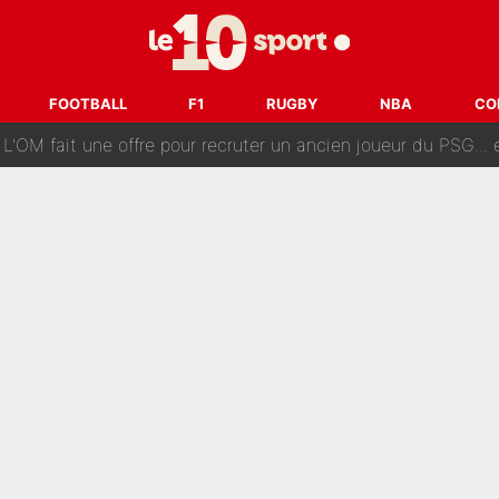
ès annonce un premier problème pour Zinedine Zidane en éq
 «impensable» et va entrer dans une nouvelle dimension : Gra
FOOTBALL
F1
RUGBY
NBA
CO
L'OM fait une offre pour recruter un ancien joueur du PSG... et
Le PSG a dit non au transfert qui bat tous les records sur 
e des ravages à Marseille : L’OM a placé 12 joueurs sur le marché des transferts… 