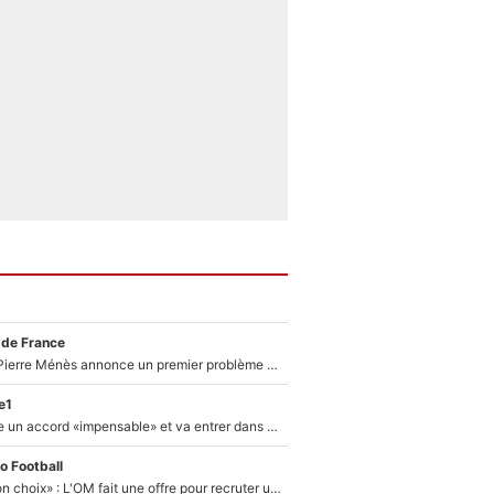
 de France
Michael Olise : Pierre Ménès annonce un premier problème pour Zinedine Zidane en équipe de France
e1
F1 - Alpine signe un accord «impensable» et va entrer dans une nouvelle dimension : Grande nouvelle pour Pierre Gasly !
o Football
«C’est un très bon choix» : L'OM fait une offre pour recruter un ancien joueur du PSG... et c'est validé dans l'After Foot !