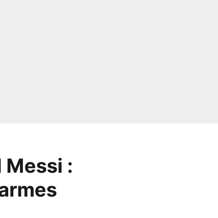
 Messi :
 larmes