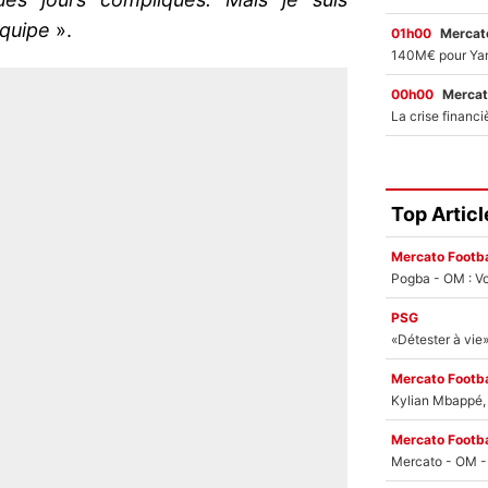
équipe
».
01h00
Mercato
00h00
Mercat
Top Articl
Mercato Footba
Pogba - OM : Vo
PSG
Mercato Footba
Kylian Mbappé, u
Mercato Footba