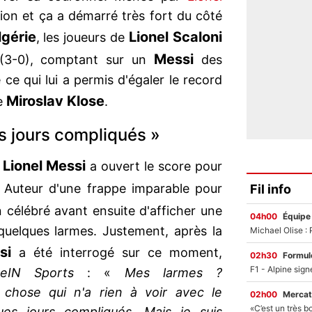
ssion et ça a démarré très fort du côté
lgérie
Lionel Scaloni
, les joueurs de
Messi
 (3-0), comptant sur un
des
é ce qui lui a permis d'égaler le record
Miroslav Klose
e
.
es jours compliqués »
Lionel Messi
e
a ouvert le score pour
. Auteur d'une frappe imparable pour
Fil info
n célébré avant ensuite d'afficher une
04h00
Équipe
quelques larmes. Justement, après la
si
a été interrogé sur ce moment,
02h30
Formul
eIN Sports
: «
Mes larmes ?
chose qui n'a rien à voir avec le
02h00
Mercat
ques jours compliqués. Mais je suis