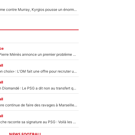
Victime de racisme contre Murray, Kyrgios pousse un énorme coup de gueule !
ce
Michael Olise : Pierre Ménès annonce un premier problème pour Zinedine Zidane en équipe de France
ll
«C’est un très bon choix» : L'OM fait une offre pour recruter un ancien joueur du PSG... et c'est validé dans l'After Foot !
ll
140M€ pour Yan Diomandé : Le PSG a dit non au transfert qui bat tous les records sur le mercato
ll
La crise financière continue de faire des ravages à Marseille : L’OM a placé 12 joueurs sur le marché des transferts… et ça pourrait lui rapporter près de 100M€ !
ll
Maghnes Akliouche raconte sa signature au PSG : Voilà les coulisses de son transfert de rêve à 50M€
NEWS FOOTBALL