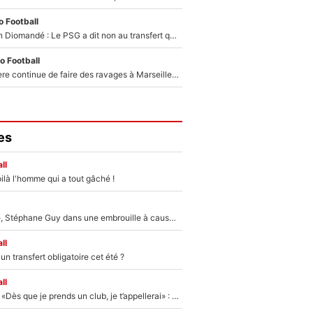
 Football
140M€ pour Yan Diomandé : Le PSG a dit non au transfert qui bat tous les records sur le mercato
o Football
La crise financière continue de faire des ravages à Marseille : L’OM a placé 12 joueurs sur le marché des transferts… et ça pourrait lui rapporter près de 100M€ !
es
ll
ilà l'homme qui a tout gâché !
«Détester à vie», Stéphane Guy dans une embrouille à cause du PSG !
ll
n transfert obligatoire cet été ?
ll
Mercato - OM - «Dès que je prends un club, je t’appellerai» : La promesse de Marcelino au moment de claquer la porte