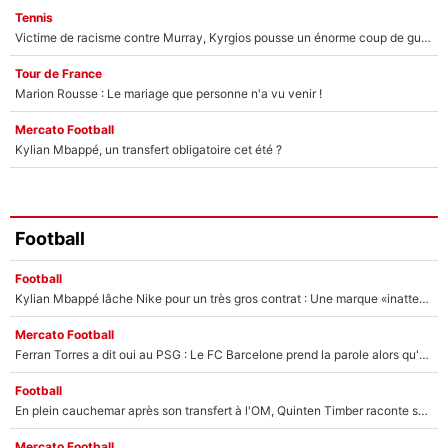
Tennis
Victime de racisme contre Murray, Kyrgios pousse un énorme coup de gueule !
Tour de France
Marion Rousse : Le mariage que personne n'a vu venir !
Mercato Football
Kylian Mbappé, un transfert obligatoire cet été ?
Football
Football
Kylian Mbappé lâche Nike pour un très gros contrat : Une marque «inattendue» va frapper très fort
Mercato Football
Ferran Torres a dit oui au PSG : Le FC Barcelone prend la parole alors qu'un transfert de l'attaquant espagnol prend forme
Football
En plein cauchemar après son transfert à l'OM, Quinten Timber raconte ses doutes après sa signature à Marseille
Mercato Football