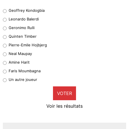
Geoffrey Kondogbia
Geoffrey Kondogbia
38%
Leonardo Balerdi
Leonardo Balerdi
Geronimo Rulli
32%
Quinten Timber
Geronimo Rulli
Pierre-Emile Hojbjerg
5%
Neal Maupay
Quinten Timber
Amine Harit
1%
Faris Moumbagna
Pierre-Emile Hojbjerg
Un autre joueur
9%
VOTER
Neal Maupay
4%
Voir les résultats
Amine Harit
3%
Faris Moumbagna