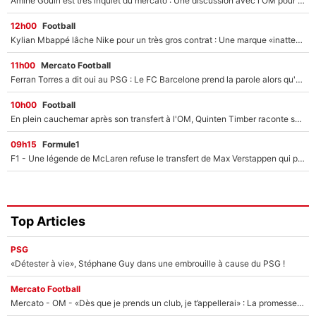
Amine Gouiri est très inquiet du mercato : Une discussion avec l'OM pour acter son transfert !
12h00
Football
Kylian Mbappé lâche Nike pour un très gros contrat : Une marque «inattendue» va frapper très fort
11h00
Mercato Football
Ferran Torres a dit oui au PSG : Le FC Barcelone prend la parole alors qu'un transfert de l'attaquant espagnol prend forme
10h00
Football
En plein cauchemar après son transfert à l'OM, Quinten Timber raconte ses doutes après sa signature à Marseille
09h15
Formule1
F1 - Une légende de McLaren refuse le transfert de Max Verstappen qui pourrait «faire des vagues» et plomber l'ambiance dans l'équipe
Top Articles
PSG
«Détester à vie», Stéphane Guy dans une embrouille à cause du PSG !
Mercato Football
Mercato - OM - «Dès que je prends un club, je t’appellerai» : La promesse de Marcelino au moment de claquer la porte