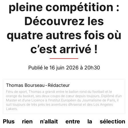
pleine compétition :
Découvrez les
quatre autres fois où
c’est arrivé !
Publié le 16 juin 2026 à 20h30
Thomas Bourseau
-
Rédacteur
Féru de sport, Thomas a grandi entre le ballon rond du football et le
orange du basket, ses deux coups de cœur depuis toujours. Diplômé d’un
Master et d’une Licence à l’Institut Européen du Journalisme de Paris, il
suit toujours de très près les aventures d’Arsenal et des Los Angeles
Lakers.
Plus rien n’allait entre la sélection