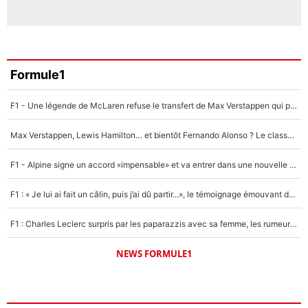
Formule1
F1 - Une légende de McLaren refuse le transfert de Max Verstappen qui pourrait «faire des vagues» et plomber l'ambiance dans l'équipe
Max Verstappen, Lewis Hamilton… et bientôt Fernando Alonso ? Le classement des pilotes les mieux payés en Formule 1 risque de changer !
F1 - Alpine signe un accord «impensable» et va entrer dans une nouvelle dimension : Grande nouvelle pour Pierre Gasly !
F1 : « Je lui ai fait un câlin, puis j’ai dû partir...», le témoignage émouvant de Max Verstappen sur sa fille
F1 : Charles Leclerc surpris par les paparazzis avec sa femme, les rumeurs étaient vraies !
NEWS FORMULE1