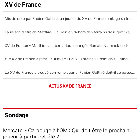
XV de France
Mis de côté par Fabien Galthié, un joueur du XV de France partage sa frustration : «ils ne me l’ont pas dit tout de suite»
La raison d'être de Matthieu Jalibert en dehors des terrains de rugby : «Ça m'atteint autant que si tu touches à un membre de ma famille»
XV de France - Matthieu Jalibert a tout changé : Romain Ntamack doit-il s’inquiéter pour sa place à un an de la Coupe du monde ?
«Le XV de France est meilleur avec Lucu» : Antoine Dupont doit-il s’inquiéter pour sa place ?
Le XV de France a trouvé son remplaçant : Fabien Galthié doit-il se passer d'Antoine Dupont ?
ACTUS XV DE FRANCE
Sondage
Mercato - Ça bouge à l’OM : Qui doit être le prochain
joueur à partir cet été ?