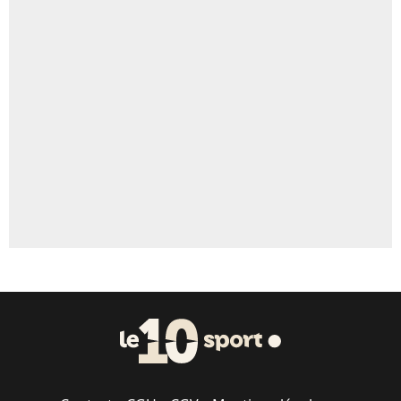
4%
Un autre joueur
5%
1676 personnes ont participé aux votes.