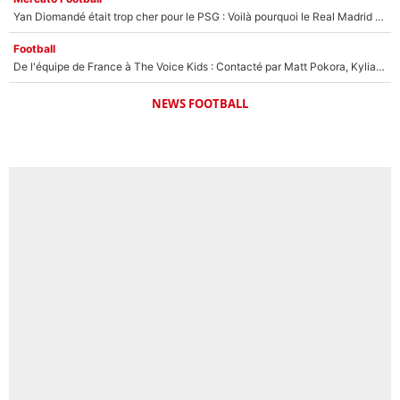
Yan Diomandé était trop cher pour le PSG : Voilà pourquoi le Real Madrid a accepté de payer la somme record de 140M€ pour boucler son transfert !
Football
De l'équipe de France à The Voice Kids : Contacté par Matt Pokora, Kylian Mbappé a accepté de jouer un rôle inédit sur TF1 !
NEWS FOOTBALL