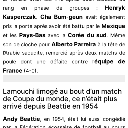
Henryk
rang en phase de groupes :
Kasperczak
Cha
Bum
geun
.
-
avait également
Mexique
pris la porte après avoir été battu par le
Pays
Bas
Corée
du sud
et les
-
avec la
. Même
Alberto
Parreira
son de cloche pour
à la tête de
l’Arabie saoudite, remercié après deux matchs de
équipe de
poule dont une défaite contre l’
France
(4-0).
Lamouchi limogé au bout d’un match
de Coupe du monde, ce n’était plus
arrivé depuis Beattie en 1954
Andy Beattie
, en 1954, était lui aussi congédié
par la Fédération écossaise de football au cours