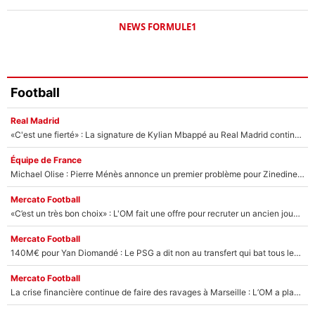
NEWS FORMULE1
Football
Real Madrid
«C'est une fierté» : La signature de Kylian Mbappé au Real Madrid continue de régaler l'Espagne
Équipe de France
Michael Olise : Pierre Ménès annonce un premier problème pour Zinedine Zidane en équipe de France
Mercato Football
«C’est un très bon choix» : L'OM fait une offre pour recruter un ancien joueur du PSG... et c'est validé dans l'After Foot !
Mercato Football
140M€ pour Yan Diomandé : Le PSG a dit non au transfert qui bat tous les records sur le mercato
Mercato Football
La crise financière continue de faire des ravages à Marseille : L’OM a placé 12 joueurs sur le marché des transferts… et ça pourrait lui rapporter près de 100M€ !