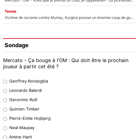
Mercato - OM - «Dès que je prends un club, je t’appellerai» : La promesse de Marcelino au moment de claquer la porte
Tennis
Victime de racisme contre Murray, Kyrgios pousse un énorme coup de gueule !
Sondage
Mercato - Ça bouge à l’OM : Qui doit être le prochain
joueur à partir cet été ?
Geoffrey Kondogbia
Geoffrey Kondogbia
38%
Leonardo Balerdi
Leonardo Balerdi
Geronimo Rulli
32%
Quinten Timber
Geronimo Rulli
Pierre-Emile Hojbjerg
5%
Neal Maupay
Quinten Timber
Amine Harit