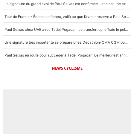
La signature du grand rival de Paul Seixas est confirmée... et c'est une excellente nouvelle pour l'équipe Decathlon-CMA CGM !
Tour de France - Échec sur échec, voilà ce que l’avenir réserve à Paul Seixas : «Tant qu’il y aura un Pogacar comme celui-là...»
Paul Seixas chez UAE avec Tadej Pogacar : Le transfert qui effraie le peloton, «c’est la pire des choses qui puisse arriver»
Une signature très importante se prépare chez Decathlon-CMA CGM pour aider Paul Seixas à gagner le Tour de France 2027
Paul Seixas en route pour succéder à Tadej Pogacar : Le meilleur est annoncé pour l’avenir de la pépite française
NEWS CYCLISME