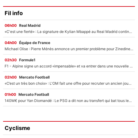
Fil info
06h00
Real Madrid
«C'est une fierté» : La signature de Kylian Mbappé au Real Madrid continue de régaler l'Espagne
04h00
Équipe de France
Michael Olise : Pierre Ménès annonce un premier problème pour Zinedine Zidane en équipe de France
02h30
Formule1
F1 - Alpine signe un accord «impensable» et va entrer dans une nouvelle dimension : Grande nouvelle pour Pierre Gasly !
02h00
Mercato Football
«C’est un très bon choix» : L'OM fait une offre pour recruter un ancien joueur du PSG... et c'est validé dans l'After Foot !
01h00
Mercato Football
140M€ pour Yan Diomandé : Le PSG a dit non au transfert qui bat tous les records sur le mercato
Cyclisme