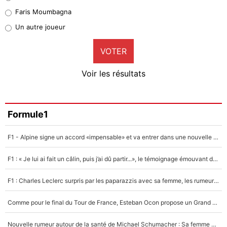
1%
Faris Moumbagna
Pierre-Emile Hojbjerg
Un autre joueur
9%
VOTER
Neal Maupay
4%
Voir les résultats
Amine Harit
3%
Faris Moumbagna
Formule1
5%
F1 - Alpine signe un accord «impensable» et va entrer dans une nouvelle dimension : Grande nouvelle pour Pierre Gasly !
Un autre joueur
5%
F1 : « Je lui ai fait un câlin, puis j’ai dû partir...», le témoignage émouvant de Max Verstappen sur sa fille
1545 personnes ont participé aux votes.
F1 : Charles Leclerc surpris par les paparazzis avec sa femme, les rumeurs étaient vraies !
Comme pour le final du Tour de France, Esteban Ocon propose un Grand Prix de Formule 1 à Paris : «Autour de l’Arc de Triomphe, ce serait génial» !
Nouvelle rumeur autour de la santé de Michael Schumacher : Sa femme Corinna sort du silence