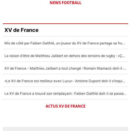
NEWS FOOTBALL
XV de France
Mis de côté par Fabien Galthié, un joueur du XV de France partage sa frustration : «ils ne me l’ont pas dit tout de suite»
La raison d'être de Matthieu Jalibert en dehors des terrains de rugby : «Ça m'atteint autant que si tu touches à un membre de ma famille»
XV de France - Matthieu Jalibert a tout changé : Romain Ntamack doit-il s’inquiéter pour sa place à un an de la Coupe du monde ?
«Le XV de France est meilleur avec Lucu» : Antoine Dupont doit-il s’inquiéter pour sa place ?
Le XV de France a trouvé son remplaçant : Fabien Galthié doit-il se passer d'Antoine Dupont ?
ACTUS XV DE FRANCE