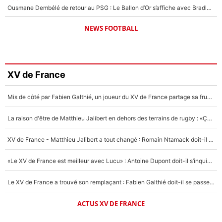
Ousmane Dembélé de retour au PSG : Le Ballon d’Or s’affiche avec Bradley Barcola en plein cœur du feuilleton sur son départ !
NEWS FOOTBALL
XV de France
Mis de côté par Fabien Galthié, un joueur du XV de France partage sa frustration : «ils ne me l’ont pas dit tout de suite»
La raison d'être de Matthieu Jalibert en dehors des terrains de rugby : «Ça m'atteint autant que si tu touches à un membre de ma famille»
XV de France - Matthieu Jalibert a tout changé : Romain Ntamack doit-il s’inquiéter pour sa place à un an de la Coupe du monde ?
«Le XV de France est meilleur avec Lucu» : Antoine Dupont doit-il s’inquiéter pour sa place ?
Le XV de France a trouvé son remplaçant : Fabien Galthié doit-il se passer d'Antoine Dupont ?
ACTUS XV DE FRANCE