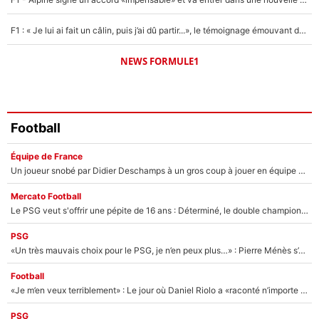
F1 : « Je lui ai fait un câlin, puis j’ai dû partir...», le témoignage émouvant de Max Verstappen sur sa fille
NEWS FORMULE1
Football
Équipe de France
Un joueur snobé par Didier Deschamps à un gros coup à jouer en équipe de France : Zinedine Zidane a trouvé son numéro 9 ?
Mercato Football
Le PSG veut s'offrir une pépite de 16 ans : Déterminé, le double champion d'Europe en titre est prêt à lâcher 40M€ pour celui que l'on compare déjà à Vinicius Jr !
PSG
«Un très mauvais choix pour le PSG, je n’en peux plus…» : Pierre Ménès s’est complètement trompé avec Luis Enrique et ces déclarations le prouvent !
Football
«Je m’en veux terriblement» : Le jour où Daniel Riolo a «raconté n’importe quoi» dans l'After Foot !
PSG