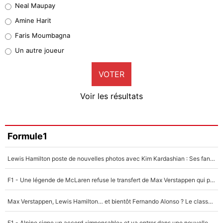
Neal Maupay
Quinten Timber
Amine Harit
1%
Faris Moumbagna
Pierre-Emile Hojbjerg
Un autre joueur
9%
VOTER
Neal Maupay
4%
Voir les résultats
Amine Harit
3%
Faris Moumbagna
Formule1
4%
Lewis Hamilton poste de nouvelles photos avec Kim Kardashian : Ses fans le voient déjà redevenir champion du monde de F1 grâce à elle !
Un autre joueur
5%
F1 - Une légende de McLaren refuse le transfert de Max Verstappen qui pourrait «faire des vagues» et plomber l'ambiance dans l'équipe
1712 personnes ont participé aux votes.
Max Verstappen, Lewis Hamilton… et bientôt Fernando Alonso ? Le classement des pilotes les mieux payés en Formule 1 risque de changer !
F1 - Alpine signe un accord «impensable» et va entrer dans une nouvelle dimension : Grande nouvelle pour Pierre Gasly !