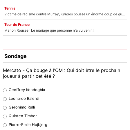
Tennis
Victime de racisme contre Murray, Kyrgios pousse un énorme coup de gueule !
Tour de France
Marion Rousse : Le mariage que personne n'a vu venir !
Sondage
Mercato - Ça bouge à l’OM : Qui doit être le prochain
joueur à partir cet été ?
Geoffrey Kondogbia
Geoffrey Kondogbia
38%
Leonardo Balerdi
Leonardo Balerdi
Geronimo Rulli
32%
Quinten Timber
Geronimo Rulli
Pierre-Emile Hojbjerg
5%