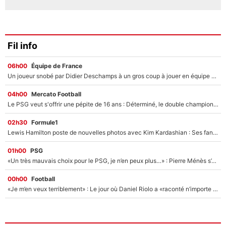
Fil info
06h00
Équipe de France
Un joueur snobé par Didier Deschamps à un gros coup à jouer en équipe de France : Zinedine Zidane a trouvé son numéro 9 ?
04h00
Mercato Football
Le PSG veut s'offrir une pépite de 16 ans : Déterminé, le double champion d'Europe en titre est prêt à lâcher 40M€ pour celui que l'on compare déjà à Vinicius Jr !
02h30
Formule1
Lewis Hamilton poste de nouvelles photos avec Kim Kardashian : Ses fans le voient déjà redevenir champion du monde de F1 grâce à elle !
01h00
PSG
«Un très mauvais choix pour le PSG, je n’en peux plus…» : Pierre Ménès s’est complètement trompé avec Luis Enrique et ces déclarations le prouvent !
00h00
Football
«Je m’en veux terriblement» : Le jour où Daniel Riolo a «raconté n’importe quoi» dans l'After Foot !