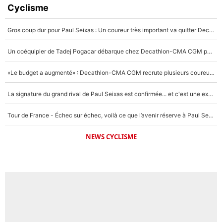
Cyclisme
Gros coup dur pour Paul Seixas : Un coureur très important va quitter Decathlon-CMA CGM
Un coéquipier de Tadej Pogacar débarque chez Decathlon-CMA CGM pour épauler Paul Seixas : «Mes meilleures années sont à venir»
«Le budget a augmenté» : Decathlon-CMA CGM recrute plusieurs coureurs pour offrir à Paul Seixas une équipe pour gagner le Tour de France 2027
La signature du grand rival de Paul Seixas est confirmée... et c'est une excellente nouvelle pour l'équipe Decathlon-CMA CGM !
Tour de France - Échec sur échec, voilà ce que l’avenir réserve à Paul Seixas : «Tant qu’il y aura un Pogacar comme celui-là...»
NEWS CYCLISME