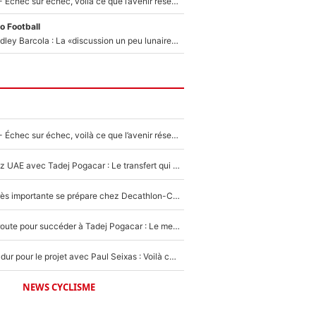
Tour de France - Échec sur échec, voilà ce que l’avenir réserve à Paul Seixas : «Tant qu’il y aura un Pogacar comme celui-là...»
o Football
Transfert de Bradley Barcola : La «discussion un peu lunaire» qui l'a convaincu de quitter le PSG, son entourage est pointé du doigt
Tour de France - Échec sur échec, voilà ce que l’avenir réserve à Paul Seixas : «Tant qu’il y aura un Pogacar comme celui-là...»
Paul Seixas chez UAE avec Tadej Pogacar : Le transfert qui effraie le peloton, «c’est la pire des choses qui puisse arriver»
Une signature très importante se prépare chez Decathlon-CMA CGM pour aider Paul Seixas à gagner le Tour de France 2027
Paul Seixas en route pour succéder à Tadej Pogacar : Le meilleur est annoncé pour l’avenir de la pépite française
Encore un coup dur pour le projet avec Paul Seixas : Voilà ce qui bloque le transfert d’un coureur chez Decathlon-CMA CGM
NEWS CYCLISME