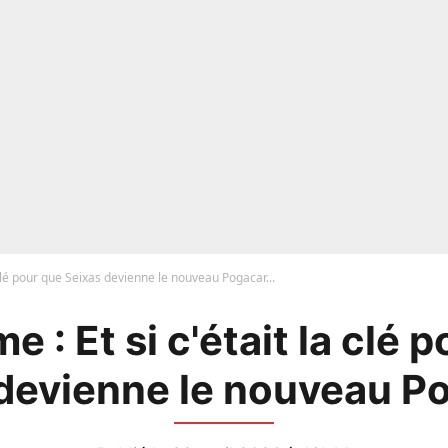
a clé pour que Seixas devienne le nouveau Pogacar...
e : Et si c'était la clé 
devienne le nouveau Po