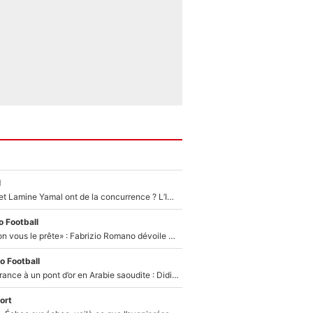
l
Kylian Mbappé et Lamine Yamal ont de la concurrence ? L’IA annonce les 5 joueurs qui vont dominer le football dans les années à venir !
 Football
«On l’achète et on vous le prête» : Fabrizio Romano dévoile déjà la stratégie du PSG avec le transfert de Zion Suzuki !
o Football
De l’équipe de France à un pont d’or en Arabie saoudite : Didier Deschamps a donné sa réponse !
ort