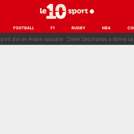
nt de la concurrence ? L’IA annonce les 5 joueurs qui vont dominer 
prête» : Fabrizio Romano dévoile déjà la stratégie du PSG avec
FOOTBALL
F1
RUGBY
NBA
CO
 pont d’or en Arabie saoudite : Didier Deschamps a donné sa
hec, voilà ce que l’avenir réserve à Paul Seixas : «Tant qu’il y
: La «discussion un peu lunaire» qui l'a convaincu de quitter le PS