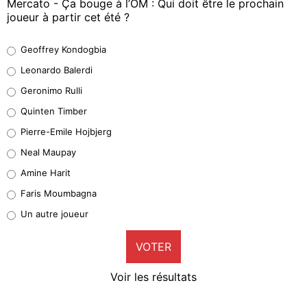
Mercato - Ça bouge à l’OM : Qui doit être le prochain
joueur à partir cet été ?
Geoffrey Kondogbia
Geoffrey Kondogbia
38%
Leonardo Balerdi
Leonardo Balerdi
Geronimo Rulli
32%
Quinten Timber
Geronimo Rulli
Pierre-Emile Hojbjerg
5%
Neal Maupay
Quinten Timber
Amine Harit
1%
Faris Moumbagna
Pierre-Emile Hojbjerg
Un autre joueur
9%
VOTER
Neal Maupay
4%
Voir les résultats
Amine Harit
3%