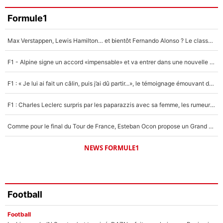
Faris Moumbagna
Formule1
4%
Max Verstappen, Lewis Hamilton… et bientôt Fernando Alonso ? Le classement des pilotes les mieux payés en Formule 1 risque de changer !
Un autre joueur
5%
F1 - Alpine signe un accord «impensable» et va entrer dans une nouvelle dimension : Grande nouvelle pour Pierre Gasly !
1664 personnes ont participé aux votes.
F1 : « Je lui ai fait un câlin, puis j’ai dû partir...», le témoignage émouvant de Max Verstappen sur sa fille
F1 : Charles Leclerc surpris par les paparazzis avec sa femme, les rumeurs étaient vraies !
Comme pour le final du Tour de France, Esteban Ocon propose un Grand Prix de Formule 1 à Paris : «Autour de l’Arc de Triomphe, ce serait génial» !
NEWS FORMULE1
Football
Football