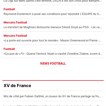
La Liga sur beIN Sports c’est terminé, DAZN a fait son choix pour Benjamin Da Silva et Omar Da Fonseca !
Football
Raymond Domenech a posé ses conditions pour rejoindre L'EQUIPE du Soir : Il refuse de faire l'émission avec un autre chroniqueur !
Mercato Football
Le transfert de Maghnes Akliouche menace Désiré Doué au PSG : «Je valide à 200%»
Mercato Football
«La porte est ouverte pour tout le monde» : Mason Greenwood et Pierre-Emerick Aubameyang ont quitté l'OM, Amine Gouiri balance sur la suite du mercato et sur la réaction du vestiaire !
Football
«Ça pue du c*l» : Quand Yannick Noah a clashé Zinedine Zidane, avant de se faire recadrer par le nouveau sélectionneur de l'équipe de France !
NEWS FOOTBALL
XV de France
Mis de côté par Fabien Galthié, un joueur du XV de France partage sa frustration : «ils ne me l’ont pas dit tout de suite»