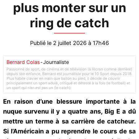
plus monter sur un
ring de catch
Publié le 2 juillet 2026 à 17h46
Bernard Colas
-
Journaliste
Passionné de sport, de cinéma et de télévision (à l’écran comme derrière)
depuis son enfance, Bernard est journaliste pour le 10 Sport depuis 2018.
Plus habile clavier en main que ballon au pied, il décide de couvrir
principalement un sport adulé, critiqué et détesté à la fois (le football) et
un sport qui n’en est pas un (le catch).
En raison d’une blessure importante à la
nuque survenu il y a quatre ans, Big E a dû
mettre un terme à sa carrière de catcheur.
Si l’Américain a pu reprendre le cours de sa