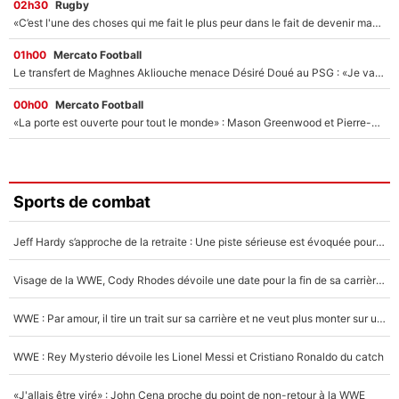
02h30
Rugby
«C’est l'une des choses qui me fait le plus peur dans le fait de devenir maman» : En couple avec Antoine Dupont, Iris Mittenaere s'inquiète déjà pour ses futurs enfants !
01h00
Mercato Football
Le transfert de Maghnes Akliouche menace Désiré Doué au PSG : «Je valide à 200%»
00h00
Mercato Football
«La porte est ouverte pour tout le monde» : Mason Greenwood et Pierre-Emerick Aubameyang ont quitté l'OM, Amine Gouiri balance sur la suite du mercato et sur la réaction du vestiaire !
Sports de combat
Jeff Hardy s’approche de la retraite : Une piste sérieuse est évoquée pour la reconversion de la légende de la WWE
Visage de la WWE, Cody Rhodes dévoile une date pour la fin de sa carrière dans le catch
WWE : Par amour, il tire un trait sur sa carrière et ne veut plus monter sur un ring de catch
WWE : Rey Mysterio dévoile les Lionel Messi et Cristiano Ronaldo du catch
«J'allais être viré» : John Cena proche du point de non-retour à la WWE