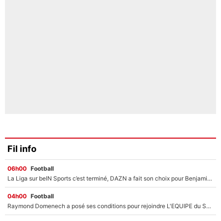
Fil info
06h00
Football
La Liga sur beIN Sports c’est terminé, DAZN a fait son choix pour Benjamin Da Silva et Omar Da Fonseca !
04h00
Football
Raymond Domenech a posé ses conditions pour rejoindre L'EQUIPE du Soir : Il refuse de faire l'émission avec un autre chroniqueur !