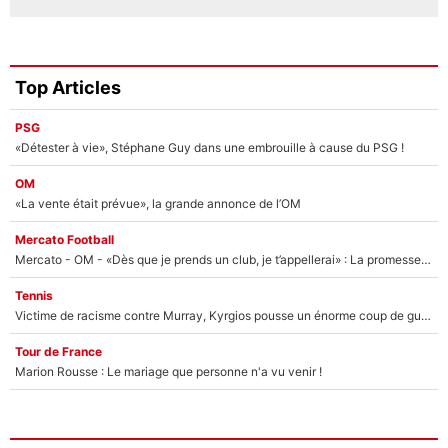
Top Articles
PSG
«Détester à vie», Stéphane Guy dans une embrouille à cause du PSG !
OM
«La vente était prévue», la grande annonce de l’OM
Mercato Football
Mercato - OM - «Dès que je prends un club, je t’appellerai» : La promesse de Marcelino au moment de claquer la porte
Tennis
Victime de racisme contre Murray, Kyrgios pousse un énorme coup de gueule !
Tour de France
Marion Rousse : Le mariage que personne n'a vu venir !