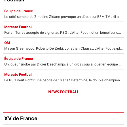
Équipe de France
Le côté sombre de Zinedine Zidane provoque un débat sur BFM TV : «Il a pris 14 cartons rouges»
Mercato Football
Ferran Torres accepte de signer au PSG : L'After Foot met un bémol sur ce transfert, le champion du monde va couter trop cher ?
OM
Mason Greenwood, Roberto De Zerbi, Jonathan Clauss... L'After Foot explique pourquoi Medhi Benatia a craqué à l'OM !
Équipe de France
Un joueur snobé par Didier Deschamps a un gros coup à jouer en équipe de France : Zinedine Zidane a trouvé son numéro 9 ?
Mercato Football
Le PSG veut s'offrir une pépite de 16 ans : Déterminé, le double champion d'Europe en titre est prêt à lâcher 40M€ pour celui que l'on compare déjà à Vinicius Jr !
NEWS FOOTBALL
XV de France