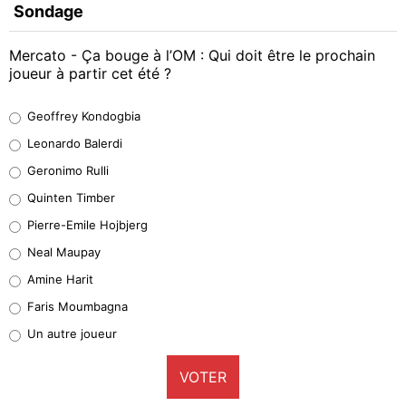
Sondage
Mercato - Ça bouge à l’OM : Qui doit être le prochain
joueur à partir cet été ?
Geoffrey Kondogbia
Geoffrey Kondogbia
37%
Leonardo Balerdi
Leonardo Balerdi
Geronimo Rulli
32%
Quinten Timber
Geronimo Rulli
Pierre-Emile Hojbjerg
5%
Neal Maupay
Quinten Timber
Amine Harit
1%
Faris Moumbagna
Pierre-Emile Hojbjerg
Un autre joueur
9%
VOTER
Neal Maupay
4%