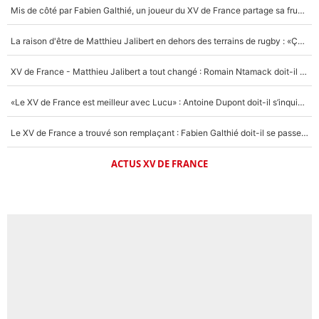
Mis de côté par Fabien Galthié, un joueur du XV de France partage sa frustration : «ils ne me l’ont pas dit tout de suite»
La raison d'être de Matthieu Jalibert en dehors des terrains de rugby : «Ça m'atteint autant que si tu touches à un membre de ma famille»
XV de France - Matthieu Jalibert a tout changé : Romain Ntamack doit-il s’inquiéter pour sa place à un an de la Coupe du monde ?
«Le XV de France est meilleur avec Lucu» : Antoine Dupont doit-il s’inquiéter pour sa place ?
Le XV de France a trouvé son remplaçant : Fabien Galthié doit-il se passer d'Antoine Dupont ?
ACTUS XV DE FRANCE