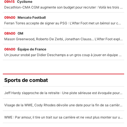
09h15
Cyclisme
Decathlon-CMA CGM augmente son budget pour recruter : Voilà les trois premiers coureurs qui font rejoindre Paul Seixas en 2027 !
09h00
Mercato Football
Ferran Torres accepte de signer au PSG : L'After Foot met un bémol sur ce transfert, le champion du monde va couter trop cher ?
08h00
OM
Mason Greenwood, Roberto De Zerbi, Jonathan Clauss... L'After Foot explique pourquoi Medhi Benatia a craqué à l'OM !
06h00
Équipe de France
Un joueur snobé par Didier Deschamps a un gros coup à jouer en équipe de France : Zinedine Zidane a trouvé son numéro 9 ?
Sports de combat
Jeff Hardy s’approche de la retraite : Une piste sérieuse est évoquée pour la reconversion de la légende de la WWE
Visage de la WWE, Cody Rhodes dévoile une date pour la fin de sa carrière dans le catch
WWE : Par amour, il tire un trait sur sa carrière et ne veut plus monter sur un ring de catch