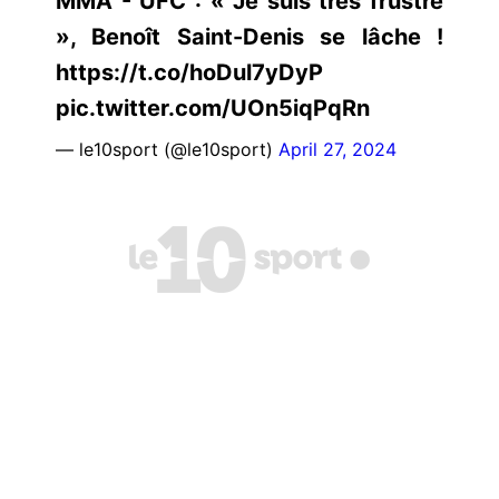
MMA - UFC : « Je suis très frustré
», Benoît Saint-Denis se lâche !
https://t.co/hoDul7yDyP
pic.twitter.com/UOn5iqPqRn
— le10sport (@le10sport)
April 27, 2024