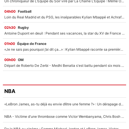
Un chroniqueur de L’Équipe du Soir viré par La Chaîne L’Équipe : Même Olivier Ménard n’avait pas pu empêcher son départ, «je l’ai appris sur Twitter, je l’ai vécu assez mal»
04h00
Football
Loin du Real Madrid et du PSG, les inséparables Kylian Mbappé et Achraf Hakimi changent d'équipe le temps d'une journée !
02h30
Rugby
Antoine Dupont en deuil : Pendant ses vacances, la star du XV de France a perdu sa grand-mère
01h00
Équipe de France
«Je ne sais pas pourquoi j’ai dit ça...» : Kylian Mbappé raconte sa première rencontre avec Zinédine Zidane (et c’est très drôle)
00h00
OM
Départ de Roberto De Zerbi - Medhi Benatia s'est battu pendant six mois pour le retenir à l'OM, le PSG a été le naufrage de trop : «Je pars avec toi»
NBA
«LeBron James, as-tu déjà eu envie d’être une femme ?» : Un dérapage de Donald Trump sur la superstar de la NBA refait surface
NBA - Victime d'une thrombose comme Victor Wembanyama, Chris Bosh prévient le Français des risques sur sa santé : «J’ai failli mourir sur le coup et j’ai été ramené à la vie»
De la NBA au cinéma : Comme Michael Jordan et LeBron James, Victor Wembanyama rêve d'une carrière d'acteur !