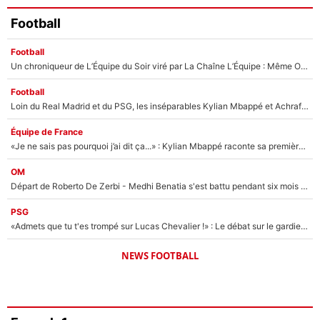
Football
Football
Un chroniqueur de L’Équipe du Soir viré par La Chaîne L’Équipe : Même Olivier Ménard n’avait pas pu empêcher son départ, «je l’ai appris sur Twitter, je l’ai vécu assez mal»
Football
Loin du Real Madrid et du PSG, les inséparables Kylian Mbappé et Achraf Hakimi changent d'équipe le temps d'une journée !
Équipe de France
«Je ne sais pas pourquoi j’ai dit ça...» : Kylian Mbappé raconte sa première rencontre avec Zinédine Zidane (et c’est très drôle)
OM
Départ de Roberto De Zerbi - Medhi Benatia s'est battu pendant six mois pour le retenir à l'OM, le PSG a été le naufrage de trop : «Je pars avec toi»
PSG
«Admets que tu t'es trompé sur Lucas Chevalier !» : Le débat sur le gardien du PSG vire au clash à l'After Foot
NEWS FOOTBALL