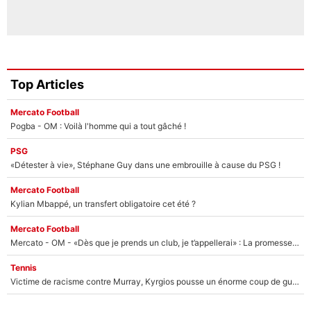
Top Articles
Mercato Football
Pogba - OM : Voilà l'homme qui a tout gâché !
PSG
«Détester à vie», Stéphane Guy dans une embrouille à cause du PSG !
Mercato Football
Kylian Mbappé, un transfert obligatoire cet été ?
Mercato Football
Mercato - OM - «Dès que je prends un club, je t’appellerai» : La promesse de Marcelino au moment de claquer la porte
Tennis
Victime de racisme contre Murray, Kyrgios pousse un énorme coup de gueule !