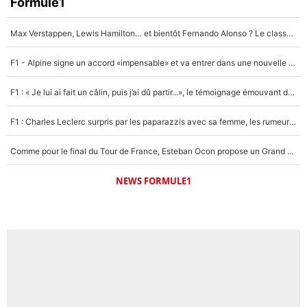
Formule1
Max Verstappen, Lewis Hamilton… et bientôt Fernando Alonso ? Le classement des pilotes les mieux payés en Formule 1 risque de changer !
F1 - Alpine signe un accord «impensable» et va entrer dans une nouvelle dimension : Grande nouvelle pour Pierre Gasly !
F1 : « Je lui ai fait un câlin, puis j’ai dû partir...», le témoignage émouvant de Max Verstappen sur sa fille
F1 : Charles Leclerc surpris par les paparazzis avec sa femme, les rumeurs étaient vraies !
Comme pour le final du Tour de France, Esteban Ocon propose un Grand Prix de Formule 1 à Paris : «Autour de l’Arc de Triomphe, ce serait génial» !
NEWS FORMULE1