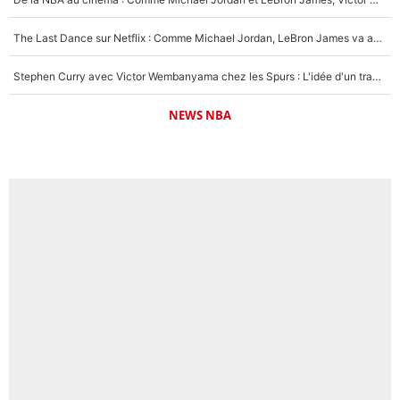
The Last Dance sur Netflix : Comme Michael Jordan, LeBron James va avoir le droit à sa série !
Stephen Curry avec Victor Wembanyama chez les Spurs : L'idée d'un trade historique est lancée en NBA !
NEWS NBA