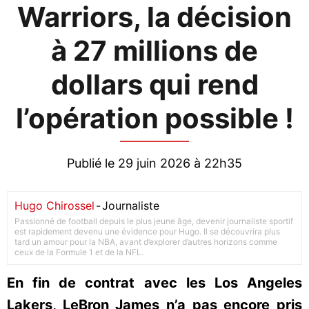
Warriors, la décision
à 27 millions de
dollars qui rend
l’opération possible !
Publié le 29 juin 2026 à 22h35
Hugo Chirossel
-
Journaliste
Passionné de football depuis le plus jeune âge, devenir journaliste sportif
est rapidement devenu une évidence pour Hugo. Il se découvrira plus
tard un amour pour la NBA, avant d’explorer d’autres horizons comme
ceux de la Formule 1 et de la NFL.
En fin de contrat avec les Los Angeles
Lakers, LeBron James n’a pas encore pris