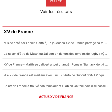
VOTER
Neal Maupay
4%
Voir les résultats
Amine Harit
3%
Faris Moumbagna
XV de France
4%
Mis de côté par Fabien Galthié, un joueur du XV de France partage sa frustration : «ils ne me l’ont pas dit tout de suite»
Un autre joueur
5%
La raison d'être de Matthieu Jalibert en dehors des terrains de rugby : «Ça m'atteint autant que si tu touches à un membre de ma famille»
1624 personnes ont participé aux votes.
XV de France - Matthieu Jalibert a tout changé : Romain Ntamack doit-il s’inquiéter pour sa place à un an de la Coupe du monde ?
«Le XV de France est meilleur avec Lucu» : Antoine Dupont doit-il s’inquiéter pour sa place ?
Le XV de France a trouvé son remplaçant : Fabien Galthié doit-il se passer d'Antoine Dupont ?
ACTUS XV DE FRANCE