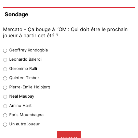
Sondage
Mercato - Ça bouge à l’OM : Qui doit être le prochain
joueur à partir cet été ?
Geoffrey Kondogbia
Geoffrey Kondogbia
38%
Leonardo Balerdi
Leonardo Balerdi
Geronimo Rulli
32%
Quinten Timber
Geronimo Rulli
Pierre-Emile Hojbjerg
5%
Neal Maupay
Quinten Timber
Amine Harit
1%
Faris Moumbagna
Pierre-Emile Hojbjerg
Un autre joueur
9%