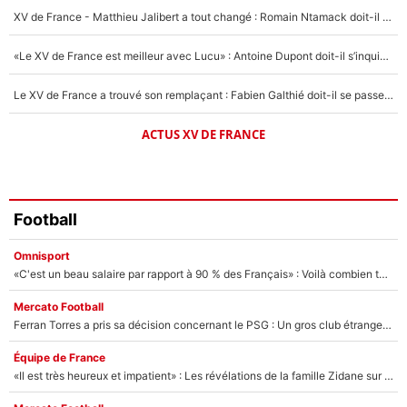
1574 personnes ont participé aux votes.
XV de France - Matthieu Jalibert a tout changé : Romain Ntamack doit-il s’inquiéter pour sa place à un an de la Coupe du monde ?
«Le XV de France est meilleur avec Lucu» : Antoine Dupont doit-il s’inquiéter pour sa place ?
Le XV de France a trouvé son remplaçant : Fabien Galthié doit-il se passer d'Antoine Dupont ?
ACTUS XV DE FRANCE
Football
Omnisport
«C'est un beau salaire par rapport à 90 % des Français» : Voilà combien touchait Nelson Monfort sur France Télévisions avant de rejoindre CNews
Mercato Football
Ferran Torres a pris sa décision concernant le PSG : Un gros club étranger prêt à relancer le feuilleton pour la signature du champion du monde 2026 !
Équipe de France
«Il est très heureux et impatient» : Les révélations de la famille Zidane sur sa prise de pouvoir en équipe de France !