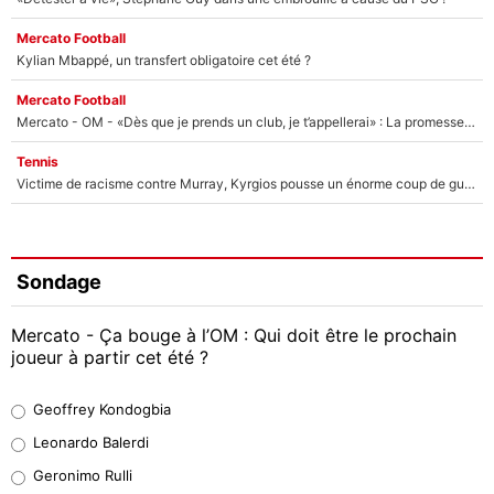
Mercato Football
Kylian Mbappé, un transfert obligatoire cet été ?
Mercato Football
Mercato - OM - «Dès que je prends un club, je t’appellerai» : La promesse de Marcelino au moment de claquer la porte
Tennis
Victime de racisme contre Murray, Kyrgios pousse un énorme coup de gueule !
Sondage
Mercato - Ça bouge à l’OM : Qui doit être le prochain
joueur à partir cet été ?
Geoffrey Kondogbia
Geoffrey Kondogbia
38%
Leonardo Balerdi
Leonardo Balerdi
Geronimo Rulli
32%