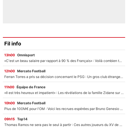
Fil info
13h00
Omnisport
«C'est un beau salaire par rapport à 90 % des Français» : Voilà combien touchait Nelson Monfort sur France Télévisions avant de rejoindre CNews
12h00
Mercato Football
Ferran Torres a pris sa décision concernant le PSG : Un gros club étranger prêt à relancer le feuilleton pour la signature du champion du monde 2026 !
11h00
Équipe de France
«Il est très heureux et impatient» : Les révélations de la famille Zidane sur sa prise de pouvoir en équipe de France !
10h00
Mercato Football
Plus de 100M€ pour l'OM : Voici les recrues espérées par Bruno Genesio et Grégory Lorenzi après l’opération dégraissage
09h15
Top14
Thomas Ramos ne sera pas le seul à partir : Ces autres joueurs du XV de France pourraient aussi quitter le Stade Toulousain, un club de Top 14 est déjà sur les rangs