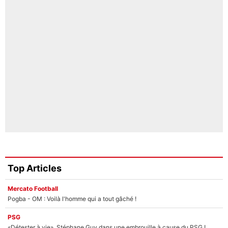
Top Articles
Mercato Football
Pogba - OM : Voilà l'homme qui a tout gâché !
PSG
«Détester à vie», Stéphane Guy dans une embrouille à cause du PSG !