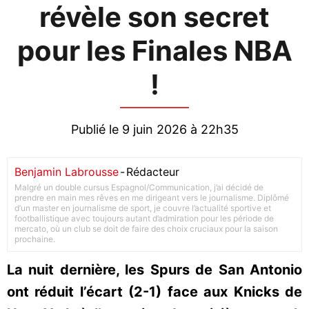
révèle son secret
pour les Finales NBA
!
Publié le 9 juin 2026 à 22h35
Benjamin Labrousse
-
Rédacteur
Malgré un double cursus Espagnol/Communication, j’ai décidé de
prendre en main mes rêves en me dirigeant vers le journalisme. Diplômé
d’un master en journalisme de sport, je couvre l’actualité sportive et
footballistique avec toujours autant d’admiration pour les période de
mercato, où un club se doit de faire des choix cruciaux pour la saison
prochaine.
La nuit dernière, les Spurs de San Antonio
ont réduit l’écart (2-1) face aux Knicks de