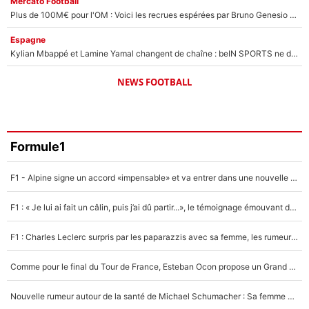
Mercato Football
Plus de 100M€ pour l'OM : Voici les recrues espérées par Bruno Genesio et Grégory Lorenzi après l’opération dégraissage
Espagne
Kylian Mbappé et Lamine Yamal changent de chaîne : beIN SPORTS ne digère pas cette décision historique et prédit un fiasco pour la Liga
NEWS FOOTBALL
Formule1
F1 - Alpine signe un accord «impensable» et va entrer dans une nouvelle dimension : Grande nouvelle pour Pierre Gasly !
F1 : « Je lui ai fait un câlin, puis j’ai dû partir...», le témoignage émouvant de Max Verstappen sur sa fille
F1 : Charles Leclerc surpris par les paparazzis avec sa femme, les rumeurs étaient vraies !
Comme pour le final du Tour de France, Esteban Ocon propose un Grand Prix de Formule 1 à Paris : «Autour de l’Arc de Triomphe, ce serait génial» !
Nouvelle rumeur autour de la santé de Michael Schumacher : Sa femme Corinna sort du silence