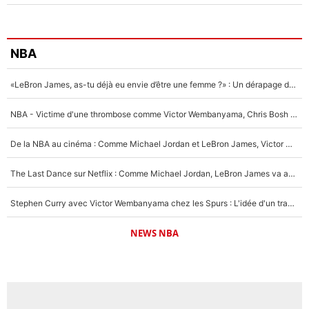
NBA
«LeBron James, as-tu déjà eu envie d’être une femme ?» : Un dérapage de Donald Trump sur la superstar de la NBA refait surface
NBA - Victime d'une thrombose comme Victor Wembanyama, Chris Bosh prévient le Français des risques sur sa santé : «J’ai failli mourir sur le coup et j’ai été ramené à la vie»
De la NBA au cinéma : Comme Michael Jordan et LeBron James, Victor Wembanyama rêve d'une carrière d'acteur !
The Last Dance sur Netflix : Comme Michael Jordan, LeBron James va avoir le droit à sa série !
Stephen Curry avec Victor Wembanyama chez les Spurs : L'idée d'un trade historique est lancée en NBA !
NEWS NBA