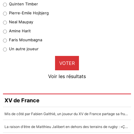
Quinten Timber
Geronimo Rulli
Pierre-Emile Hojbjerg
5%
Neal Maupay
Quinten Timber
Amine Harit
1%
Faris Moumbagna
Pierre-Emile Hojbjerg
Un autre joueur
9%
VOTER
Neal Maupay
4%
Voir les résultats
Amine Harit
3%
Faris Moumbagna
XV de France
4%
Mis de côté par Fabien Galthié, un joueur du XV de France partage sa frustration : «ils ne me l’ont pas dit tout de suite»
Un autre joueur
5%
La raison d'être de Matthieu Jalibert en dehors des terrains de rugby : «Ça m'atteint autant que si tu touches à un membre de ma famille»