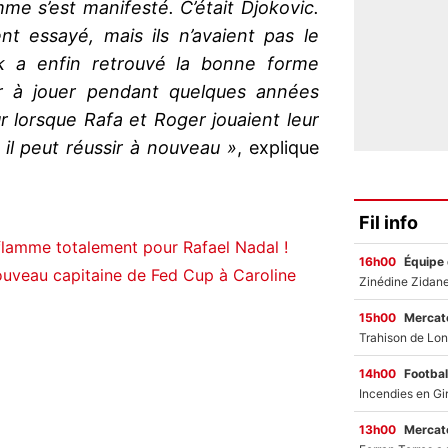
me s’est manifesté. C’était Djokovic.
nt essayé, mais ils n’avaient pas le
 a enfin retrouvé la bonne forme
r à jouer pendant quelques années
r lorsque Rafa et Roger jouaient leur
i il peut réussir à nouveau »
, explique
Fil info
flamme totalement pour Rafael Nadal !
16h00
Équipe
nouveau capitaine de Fed Cup à Caroline
15h00
Mercato
14h00
Footbal
13h00
Mercato