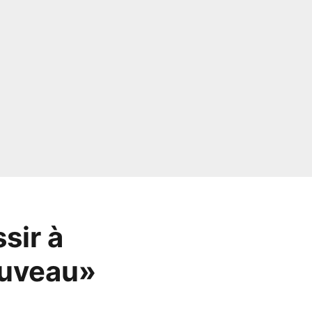
sir à
ouveau»