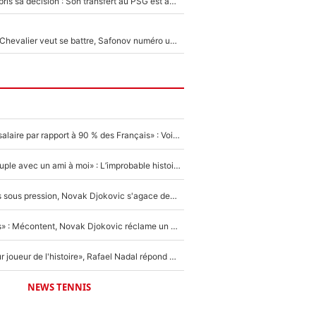
Ferran Torres a pris sa décision : Son transfert au PSG est annoncé en Espagne !
Suzuki recruté, Chevalier veut se battre, Safonov numéro un… Le PSG se lance encore dans un gros chantier pour le poste de gardien de but
«C'est un beau salaire par rapport à 90 % des Français» : Voilà combien touchait Nelson Monfort sur France Télévisions avant de rejoindre CNews
«Elle était en couple avec un ami à moi» : L’improbable histoire derrière la «seule relation longue» de Novak Djokovic
Wimbledon : Mis sous pression, Novak Djokovic s'agace devant la presse !
«Trop de conflits» : Mécontent, Novak Djokovic réclame un grand changement !
«C'est le meilleur joueur de l'histoire», Rafael Nadal répond à la question que tout le monde se pose !
NEWS TENNIS