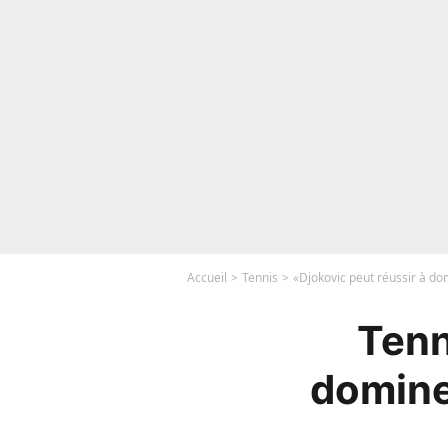
Accueil
Tennis
«Djokovic peut réussir à d
Tenn
domine