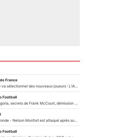
 de France
Zinédine Zidane va sélectionner des nouveaux joueurs : L’IA dévoile les 5 cracks qui pourraient rapidement le rejoindre en équipe de France !
 Football
Trahison de Longoria, secrets de Frank McCourt, démission de Roberto De Zerbi : Medhi Benatia se lâche sur son départ de l'OM et fait d'importantes révélations
l
Incendies en Gironde - Nelson Monfort est attaqué après son dérapage sur CNews : «Et lui, il prend combien pour parler dans un studio climatisé?»
 Football