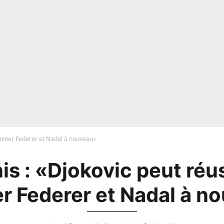
ominer Federer et Nadal à nouveau»
is : «Djokovic peut réus
r Federer et Nadal à n