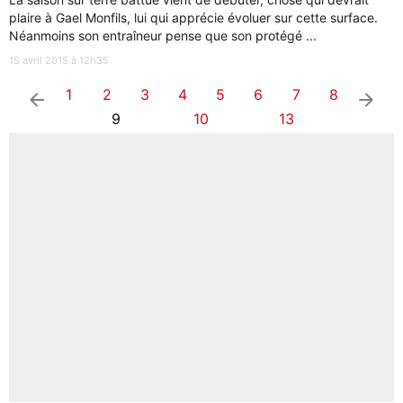
plaire à Gael Monfils, lui qui apprécie évoluer sur cette surface.
Néanmoins son entraîneur pense que son protégé ...
15 avril 2015 à 12h35
1
2
3
4
5
6
7
8
arrow_left
arrow_right
9
10
13