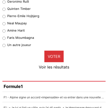
Geronimo Rulli
32%
Quinten Timber
Geronimo Rulli
Pierre-Emile Hojbjerg
5%
Neal Maupay
Quinten Timber
Amine Harit
1%
Faris Moumbagna
Pierre-Emile Hojbjerg
Un autre joueur
9%
VOTER
Neal Maupay
4%
Voir les résultats
Amine Harit
3%
Faris Moumbagna
Formule1
5%
F1 - Alpine signe un accord «impensable» et va entrer dans une nouvelle dimension : Grande nouvelle pour Pierre Gasly !
Un autre joueur
5%
F1 : « Je lui ai fait un câlin, puis j’ai dû partir...», le témoignage émouvant de Max Verstappen sur sa fille