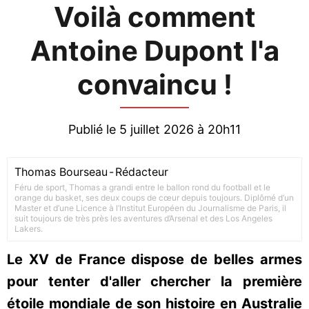
Voilà comment
Antoine Dupont l'a
convaincu !
Publié le 5 juillet 2026 à 20h11
Thomas Bourseau
-
Rédacteur
Féru de sport, Thomas a grandi entre le ballon rond du football et le
orange du basket, ses deux coups de cœur depuis toujours. Diplômé d’un
Master et d’une Licence à l’Institut Européen du Journalisme de Paris, il
suit toujours de très près les aventures d’Arsenal et des Los Angeles
Lakers.
Le XV de France dispose de belles armes
pour tenter d'aller chercher la première
étoile mondiale de son histoire en Australie