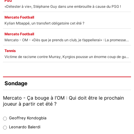
PSG
«Détester à vie», Stéphane Guy dans une embrouille à cause du PSG !
Mercato Football
Kylian Mbappé, un transfert obligatoire cet été ?
Mercato Football
Mercato - OM - «Dès que je prends un club, je t’appellerai» : La promesse de Marcelino au moment de claquer la porte
Tennis
Victime de racisme contre Murray, Kyrgios pousse un énorme coup de gueule !
Sondage
Mercato - Ça bouge à l’OM : Qui doit être le prochain
joueur à partir cet été ?
Geoffrey Kondogbia
Geoffrey Kondogbia
38%
Leonardo Balerdi
Leonardo Balerdi