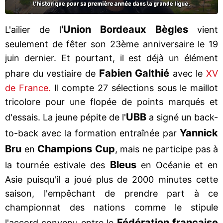
'Union Bordeaux Bègles
L'ailier de l
vient
seulement de fêter son 23ème anniversaire le 19
juin dernier. Et pourtant, il est déjà un élément
Fabien Galthié
phare du vestiaire de
avec le
XV
de France.
Il compte 27 sélections sous le maillot
tricolore pour une flopée de points marqués et
UBB
d'essais. La jeune pépite de l'
a signé un back-
Yannick
to-back avec la formation entraînée par
Bru
Champions Cup
en
, mais ne participe pas à
Bleus
la tournée estivale des
en Océanie et en
Asie puisqu'il a joué plus de 2000 minutes cette
saison, l'empêchant de prendre part à ce
championnat des nations comme le stipule
Fédération française
l'accord convenu entre le