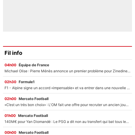
Fil info
04h00
Équipe de France
Michael Olise : Pierre Ménès annonce un premier problème pour Zinedine Zidane en équipe de France
02h30
Formule1
F1 - Alpine signe un accord «impensable» et va entrer dans une nouvelle dimension : Grande nouvelle pour Pierre Gasly !
02h00
Mercato Football
«C’est un très bon choix» : L'OM fait une offre pour recruter un ancien joueur du PSG... et c'est validé dans l'After Foot !
01h00
Mercato Football
140M€ pour Yan Diomandé : Le PSG a dit non au transfert qui bat tous les records sur le mercato
00h00
Mercato Football