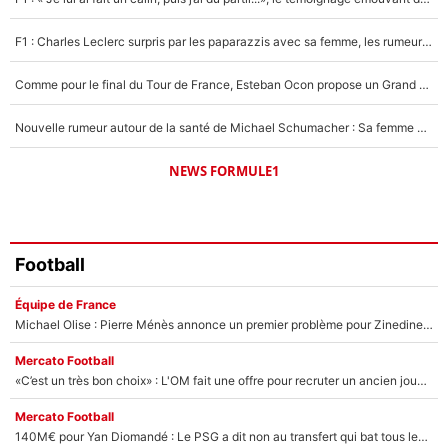
1543 personnes ont participé aux votes.
F1 : Charles Leclerc surpris par les paparazzis avec sa femme, les rumeurs étaient vraies !
Comme pour le final du Tour de France, Esteban Ocon propose un Grand Prix de Formule 1 à Paris : «Autour de l’Arc de Triomphe, ce serait génial» !
Nouvelle rumeur autour de la santé de Michael Schumacher : Sa femme Corinna sort du silence
NEWS FORMULE1
Football
Équipe de France
Michael Olise : Pierre Ménès annonce un premier problème pour Zinedine Zidane en équipe de France
Mercato Football
«C’est un très bon choix» : L'OM fait une offre pour recruter un ancien joueur du PSG... et c'est validé dans l'After Foot !
Mercato Football
140M€ pour Yan Diomandé : Le PSG a dit non au transfert qui bat tous les records sur le mercato