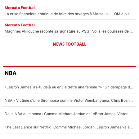
Mercato Football
La crise financière continue de faire des ravages à Marseille : L’OM a placé 12 joueurs sur le marché des transferts… et ça pourrait lui rapporter près de 100M€ !
Mercato Football
Maghnes Akliouche raconte sa signature au PSG : Voilà les coulisses de son transfert de rêve à 50M€
NEWS FOOTBALL
NBA
«LeBron James, as-tu déjà eu envie d’être une femme ?» : Un dérapage de Donald Trump sur la superstar de la NBA refait surface
NBA - Victime d'une thrombose comme Victor Wembanyama, Chris Bosh prévient le Français des risques sur sa santé : «J’ai failli mourir sur le coup et j’ai été ramené à la vie»
De la NBA au cinéma : Comme Michael Jordan et LeBron James, Victor Wembanyama rêve d'une carrière d'acteur !
The Last Dance sur Netflix : Comme Michael Jordan, LeBron James va avoir le droit à sa série !