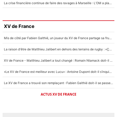
La crise financière continue de faire des ravages à Marseille : L’OM a placé 12 joueurs sur le marché des transferts… et ça pourrait lui rapporter près de 100M€ !
XV de France
Mis de côté par Fabien Galthié, un joueur du XV de France partage sa frustration : «ils ne me l’ont pas dit tout de suite»
La raison d'être de Matthieu Jalibert en dehors des terrains de rugby : «Ça m'atteint autant que si tu touches à un membre de ma famille»
XV de France - Matthieu Jalibert a tout changé : Romain Ntamack doit-il s’inquiéter pour sa place à un an de la Coupe du monde ?
«Le XV de France est meilleur avec Lucu» : Antoine Dupont doit-il s’inquiéter pour sa place ?
Le XV de France a trouvé son remplaçant : Fabien Galthié doit-il se passer d'Antoine Dupont ?
ACTUS XV DE FRANCE