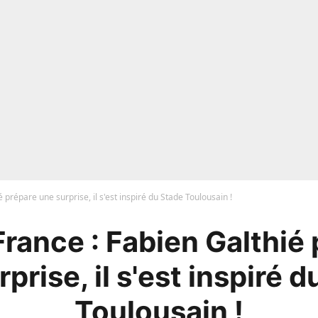
 prépare une surprise, il s'est inspiré du Stade Toulousain !
rance : Fabien Galthié
prise, il s'est inspiré 
Toulousain !