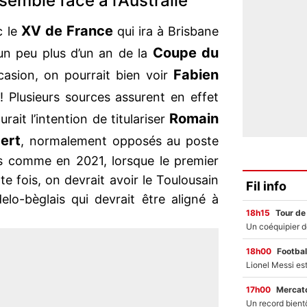
semble face à l’Australie
XV de France
c le
qui ira à Brisbane
Coupe du
 un peu plus d’un an de la
Fabien
casion, on pourrait bien voir
 Plusieurs sources assurent en effet
Romain
rait l’intention de titulariser
bert
, normalement opposés au poste
s comme en 2021, lorsque le premier
te fois, on devrait avoir le Toulousain
Fil info
elo-bèglais qui devrait être aligné à
18h15
Tour de
18h00
Footbal
17h00
Mercato