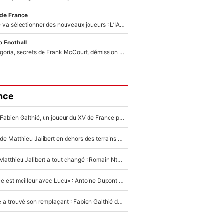
 de France
Zinédine Zidane va sélectionner des nouveaux joueurs : L’IA dévoile les 5 cracks qui pourraient rapidement le rejoindre en équipe de France !
 Football
Trahison de Longoria, secrets de Frank McCourt, démission de Roberto De Zerbi : Medhi Benatia se lâche sur son départ de l'OM et fait d'importantes révélations
nce
Mis de côté par Fabien Galthié, un joueur du XV de France partage sa frustration : «ils ne me l’ont pas dit tout de suite»
La raison d'être de Matthieu Jalibert en dehors des terrains de rugby : «Ça m'atteint autant que si tu touches à un membre de ma famille»
XV de France - Matthieu Jalibert a tout changé : Romain Ntamack doit-il s’inquiéter pour sa place à un an de la Coupe du monde ?
«Le XV de France est meilleur avec Lucu» : Antoine Dupont doit-il s’inquiéter pour sa place ?
Le XV de France a trouvé son remplaçant : Fabien Galthié doit-il se passer d'Antoine Dupont ?