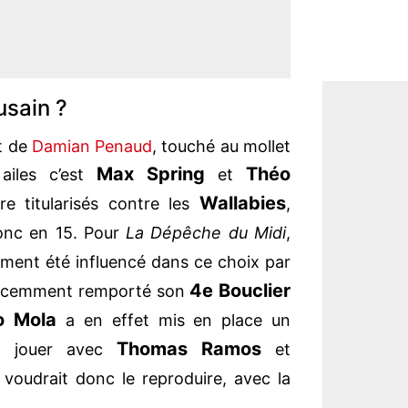
sain ?
it de
Damian Penaud
, touché au mollet
Max Spring
Théo
ailes c’est
et
Wallabies
re titularisés contre les
,
onc en 15. Pour
La Dépêche du Midi
,
ment été influencé dans ce choix par
4e Bouclier
 récemment remporté son
o Mola
a en effet mis en place un
Thomas Ramos
 à jouer avec
et
 voudrait donc le reproduire, avec la