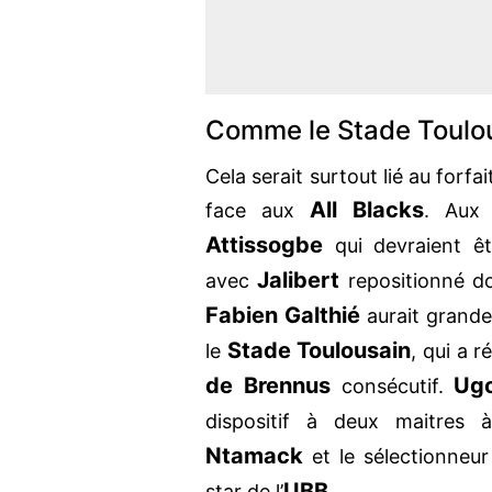
Comme le Stade Toulou
Cela serait surtout lié au forfa
All Blacks
face aux
. Aux 
Attissogbe
qui devraient êt
Jalibert
avec
repositionné d
Fabien Galthié
aurait grande
Stade Toulousain
le
, qui a
de Brennus
Ug
consécutif.
dispositif à deux maitres
Ntamack
et le sélectionneur
UBB
star de l’
.