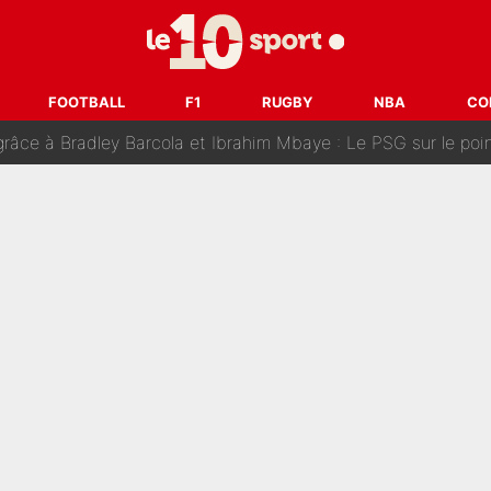
r débarque chez Decathlon-CMA CGM pour épauler Paul Seixas : «M
rt de son père : Vie à Barcelone, transfert au PSG... voilà comment Jorge Messi
FOOTBALL
F1
RUGBY
NBA
CO
âce à Bradley Barcola et Ibrahim Mbaye : Le PSG sur le point de
des nouveaux joueurs : L’IA dévoile les 5 cracks qui pourraient rapidem
nk McCourt, démission de Roberto De Zerbi : Medhi Benatia se lâche sur son dépar