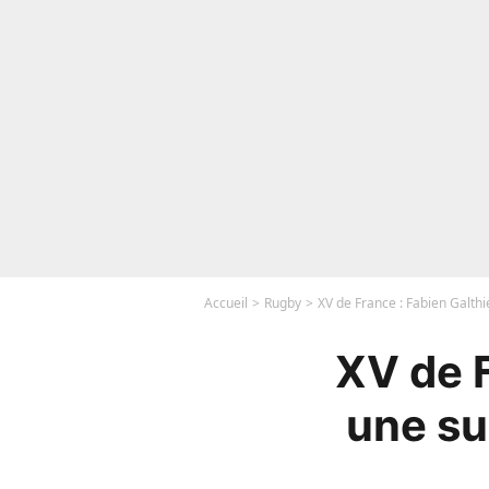
Accueil
Rugby
XV de France : Fabien Galthié
XV de F
une sur