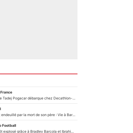
 France
Un coéquipier de Tadej Pogacar débarque chez Decathlon-CMA CGM pour épauler Paul Seixas : «Mes meilleures années sont à venir»
l
Lionel Messi est endeuillé par la mort de son père : Vie à Barcelone, transfert au PSG... voilà comment Jorge Messi a joué un rôle essentiel dans sa carrière !
 Football
Un record bientôt explosé grâce à Bradley Barcola et Ibrahim Mbaye : Le PSG sur le point de réaliser un mercato historique ?