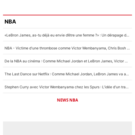
NBA
«LeBron James, as-tu déjà eu envie d’être une femme ?» : Un dérapage de Donald Trump sur la superstar de la NBA refait surface
NBA - Victime d'une thrombose comme Victor Wembanyama, Chris Bosh prévient le Français des risques sur sa santé : «J’ai failli mourir sur le coup et j’ai été ramené à la vie»
De la NBA au cinéma : Comme Michael Jordan et LeBron James, Victor Wembanyama rêve d'une carrière d'acteur !
The Last Dance sur Netflix : Comme Michael Jordan, LeBron James va avoir le droit à sa série !
Stephen Curry avec Victor Wembanyama chez les Spurs : L'idée d'un trade historique est lancée en NBA !
NEWS NBA