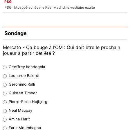
PSG
PSG : Mbappé achève le Real Madrid, le vestiaire exulte
Sondage
Mercato - Ça bouge à l’OM : Qui doit être le prochain
joueur à partir cet été ?
Geoffrey Kondogbia
Geoffrey Kondogbia
38%
Leonardo Balerdi
Leonardo Balerdi
Geronimo Rulli
32%
Quinten Timber
Geronimo Rulli
Pierre-Emile Hojbjerg
5%
Neal Maupay
Quinten Timber
Amine Harit
1%
Faris Moumbagna