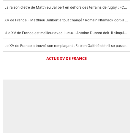
La raison d'être de Matthieu Jalibert en dehors des terrains de rugby : «Ça m'atteint autant que si tu touches à un membre de ma famille»
XV de France - Matthieu Jalibert a tout changé : Romain Ntamack doit-il s’inquiéter pour sa place à un an de la Coupe du monde ?
«Le XV de France est meilleur avec Lucu» : Antoine Dupont doit-il s’inquiéter pour sa place ?
Le XV de France a trouvé son remplaçant : Fabien Galthié doit-il se passer d'Antoine Dupont ?
ACTUS XV DE FRANCE