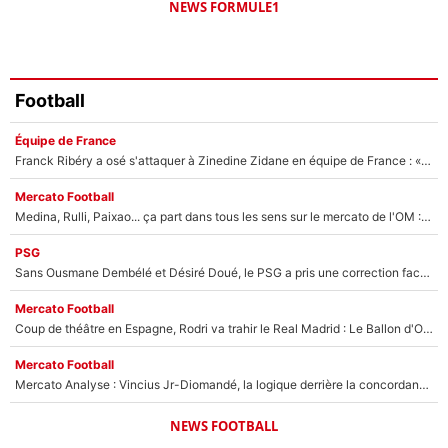
NEWS FORMULE1
Football
Équipe de France
Franck Ribéry a osé s'attaquer à Zinedine Zidane en équipe de France : «Je n'aurais jamais fait ça»
Mercato Football
Medina, Rulli, Paixao... ça part dans tous les sens sur le mercato de l'OM : Frank McCourt va enfin récupérer l'argent qu'il attend ?
PSG
Sans Ousmane Dembélé et Désiré Doué, le PSG a pris une correction face à Majorque : Luis Enrique attend avec impatience des renforts !
Mercato Football
Coup de théâtre en Espagne, Rodri va trahir le Real Madrid : Le Ballon d'Or a choisi de signer au FC Barcelone !
Mercato Football
Mercato Analyse : Vincius Jr-Diomandé, la logique derrière la concordance des temps
NEWS FOOTBALL