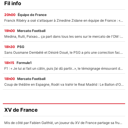
Fil info
20h00
Équipe de France
Franck Ribéry a osé s'attaquer à Zinedine Zidane en équipe de France : «Je n'aurais jamais fait ça»
19h00
Mercato Football
Medina, Rulli, Paixao... ça part dans tous les sens sur le mercato de l'OM : Frank McCourt va enfin récupérer l'argent qu'il attend ?
18h30
PSG
Sans Ousmane Dembélé et Désiré Doué, le PSG a pris une correction face à Majorque : Luis Enrique attend avec impatience des renforts !
18h15
Formule1
F1 : « Je lui ai fait un câlin, puis j’ai dû partir...», le témoignage émouvant de Max Verstappen sur sa fille
18h00
Mercato Football
Coup de théâtre en Espagne, Rodri va trahir le Real Madrid : Le Ballon d'Or a choisi de signer au FC Barcelone !
XV de France
Mis de côté par Fabien Galthié, un joueur du XV de France partage sa frustration : «ils ne me l’ont pas dit tout de suite»