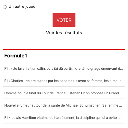
Pierre-Emile Hojbjerg
Un autre joueur
9%
VOTER
Neal Maupay
4%
Voir les résultats
Amine Harit
3%
Faris Moumbagna
Formule1
5%
F1 : « Je lui ai fait un câlin, puis j’ai dû partir...», le témoignage émouvant de Max Verstappen sur sa fille
Un autre joueur
5%
F1 : Charles Leclerc surpris par les paparazzis avec sa femme, les rumeurs étaient vraies !
1520 personnes ont participé aux votes.
Comme pour le final du Tour de France, Esteban Ocon propose un Grand Prix de Formule 1 à Paris : «Autour de l’Arc de Triomphe, ce serait génial» !
Nouvelle rumeur autour de la santé de Michael Schumacher : Sa femme Corinna sort du silence
F1 - Lewis Hamilton victime de harcèlement, la discipline qui lui a évité le pire : «J'aurais probablement mal tourné»