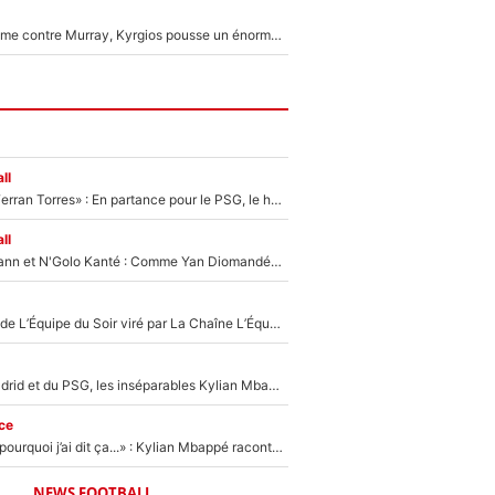
Victime de racisme contre Murray, Kyrgios pousse un énorme coup de gueule !
ll
«Le suicide de Ferran Torres» : En partance pour le PSG, le héros de la finale de la Coupe du monde s'attire les foudres de la presse espagnole !
ll
Antoine Griezmann et N'Golo Kanté : Comme Yan Diomandé, les deux champions du monde ont refusé de signer au PSG !
Un chroniqueur de L’Équipe du Soir viré par La Chaîne L’Équipe : Même Olivier Ménard n’avait pas pu empêcher son départ, «je l’ai appris sur Twitter, je l’ai vécu assez mal»
Loin du Real Madrid et du PSG, les inséparables Kylian Mbappé et Achraf Hakimi changent d'équipe le temps d'une journée !
ce
«Je ne sais pas pourquoi j’ai dit ça...» : Kylian Mbappé raconte sa première rencontre avec Zinédine Zidane (et c’est très drôle)
NEWS FOOTBALL