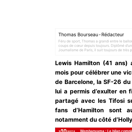
Thomas Bourseau
-
Rédacteur
Féru de sport, Thomas a grandi entre le ballo
coups de cœur depuis toujours. Diplômé d’un 
Journalisme de Paris, il suit toujours de très
Lewis Hamilton (41 ans) 
mois pour célébrer une vic
de Barcelone, la SF-26 du B
lui a permis d’exulter en 
partagé avec les Tifosi s
fans d’Hamilton sont a
notamment du côté d’Holl