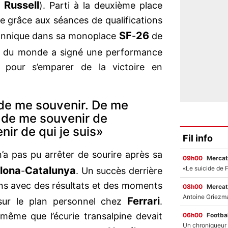
Russell
). Parti à la deuxième place
he grâce aux séances de qualifications
SF
26
tannique dans sa monoplace
-
de
on du monde a signé une performance
 pour s’emparer de la victoire en
 de me souvenir. De me
 de me souvenir de
ir de qui je suis»
Fil info
n’a pas pu arrêter de sourire après sa
09h00
Mercat
lona
Catalunya
-
. Un succès derrière
 ans avec des résultats et des moments
08h00
Mercat
Ferrari
 sur le plan personnel chez
.
t même que l’écurie transalpine devait
06h00
Footbal