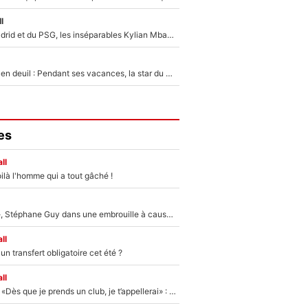
l
Loin du Real Madrid et du PSG, les inséparables Kylian Mbappé et Achraf Hakimi changent d'équipe le temps d'une journée !
Antoine Dupont en deuil : Pendant ses vacances, la star du XV de France a perdu sa grand-mère
es
ll
ilà l'homme qui a tout gâché !
«Détester à vie», Stéphane Guy dans une embrouille à cause du PSG !
ll
n transfert obligatoire cet été ?
ll
Mercato - OM - «Dès que je prends un club, je t’appellerai» : La promesse de Marcelino au moment de claquer la porte