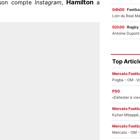
Hamilton
r son compte
Instagram
,
a
04h00
Footbal
02h30
Rugby
Top Articl
Mercato Footba
Pogba - OM : Vo
PSG
Mercato Footba
Kylian Mbappé, u
Mercato Footba