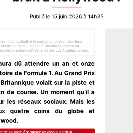
Publié le 15 juin 2026 à 14h35
n rond du football et le orange du basket, ses deux
Master et d’une Licence à l’Institut Européen du
 près les aventures d’Arsenal et des Los Angeles Lakers.
aura dû attendre un an et onze
toire de Formule 1. Au Grand Prix
ritannique volait sur la piste et
fin de course. Un moment qu’il a
ur les réseaux sociaux. Mais les
ux quatre coins du globe et
ywood.