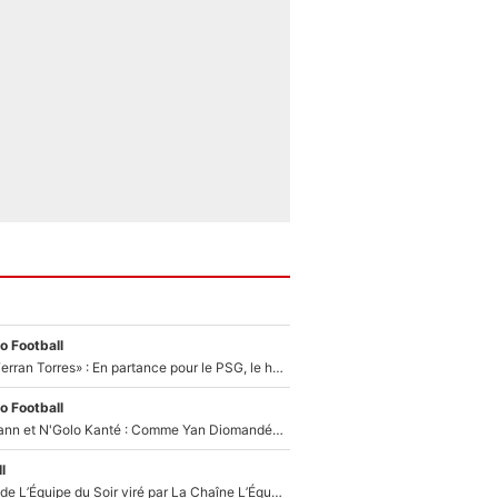
o Football
«Le suicide de Ferran Torres» : En partance pour le PSG, le héros de la finale de la Coupe du monde s'attire les foudres de la presse espagnole !
o Football
Antoine Griezmann et N'Golo Kanté : Comme Yan Diomandé, les deux champions du monde ont refusé de signer au PSG !
l
Un chroniqueur de L’Équipe du Soir viré par La Chaîne L’Équipe : Même Olivier Ménard n’avait pas pu empêcher son départ, «je l’ai appris sur Twitter, je l’ai vécu assez mal»