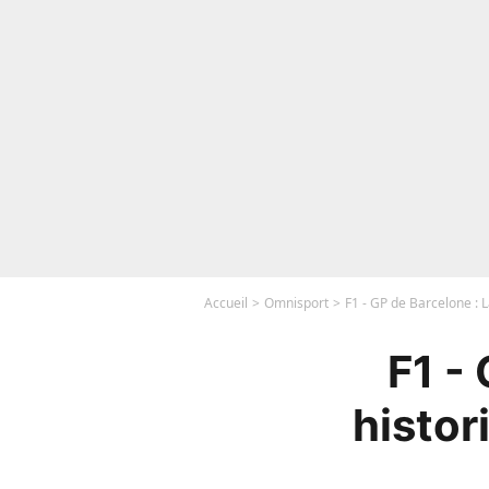
Accueil
Omnisport
F1 - GP de Barcelone : L
F1 -
histor