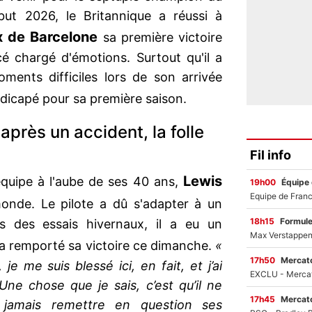
t 2026, le Britannique a réussi à
x de Barcelone
sa première victoire
 chargé d'émotions. Surtout qu'il a
oments difficiles lors de son arrivée
andicapé pour sa première saison.
près un accident, la folle
Fil info
Lewis
équipe à l'aube de ses 40 ans,
19h00
Équipe
onde. Le pilote a dû s'adapter à un
18h15
Formul
s des essais hivernaux, il a eu un
il a remporté sa victoire ce dimanche.
«
17h50
Mercato
e me suis blessé ici, en fait, et j’ai
ne chose que je sais, c’est qu’il ne
17h45
Mercato
 jamais remettre en question ses