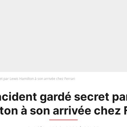
ret par Lewis Hamilton à son arrivée chez Ferrari
incident gardé secret p
ton à son arrivée chez F