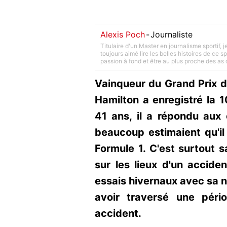
Alexis Poch
-
Journaliste
Titulaire d'un Master en journalisme sportif, 
toujours aimé lire les belles histoires de ce sp
passion à fond et être au plus proche des as d
Vainqueur du Grand Prix 
Hamilton a enregistré la 1
41 ans, il a répondu aux 
beaucoup estimaient qu'il 
Formule 1. C'est surtout s
sur les lieux d'un accid
essais hivernaux avec sa no
avoir traversé une pério
accident.