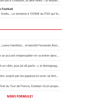
PSG - Bradley Barcola à Liverpool, la fake news : Le feuilleton continue !
 Football
Akliouche, Mika Godts... La semaine à 100M€ du PSG qui fait basculer le mercato du PSG !
Max Verstappen, Lewis Hamilton… et bientôt Fernando Alonso ? Le classement des pilotes les mieux payés en Formule 1 risque de changer !
F1 - Alpine signe un accord «impensable» et va entrer dans une nouvelle dimension : Grande nouvelle pour Pierre Gasly !
F1 : « Je lui ai fait un câlin, puis j’ai dû partir...», le témoignage émouvant de Max Verstappen sur sa fille
F1 : Charles Leclerc surpris par les paparazzis avec sa femme, les rumeurs étaient vraies !
Comme pour le final du Tour de France, Esteban Ocon propose un Grand Prix de Formule 1 à Paris : «Autour de l’Arc de Triomphe, ce serait génial» !
NEWS FORMULE1