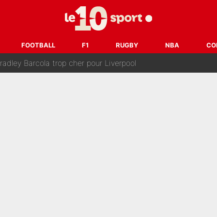
après la nomination de Zinedine Zidane, c'est au tour de son fi
 et bientôt Fernando Alonso ? Le classement des pilotes les mieux p
FOOTBALL
F1
RUGBY
NBA
CO
dley Barcola trop cher pour Liverpool
rpool, la fake news : Le feuilleton continue !
a semaine à 100M€ du PSG qui fait basculer le mercato du PS