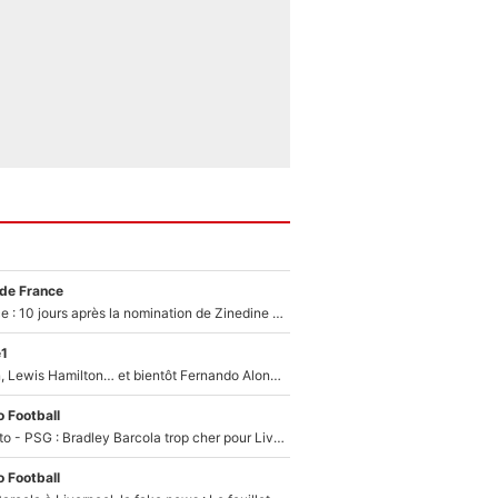
 de France
Equipe de France : 10 jours après la nomination de Zinedine Zidane, c'est au tour de son fils de prendre un nouveau départ !
e1
Max Verstappen, Lewis Hamilton… et bientôt Fernando Alonso ? Le classement des pilotes les mieux payés en Formule 1 risque de changer !
 Football
EXCLU - Mercato - PSG : Bradley Barcola trop cher pour Liverpool
 Football