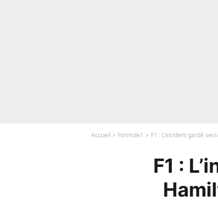
Accueil
Formule1
F1 : L’incident gardé sec
F1 : L’
Hamil