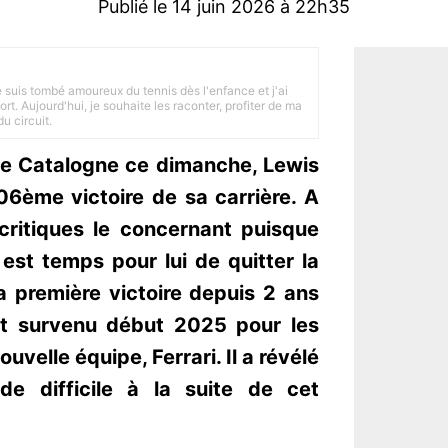
Publié le 14 juin 2026 à 22h35
je suis tombé amoureux du tennis dès l'enfance et j'ai
ort. Aujourd'hui, je souhaite les raconter, profiter de ma
u circuit.
de Catalogne ce dimanche, Lewis
06ème victoire de sa carrière. A
critiques le concernant puisque
est temps pour lui de quitter la
a première victoire depuis 2 ans
ent survenu début 2025 pour les
uvelle équipe, Ferrari. Il a révélé
de difficile à la suite de cet