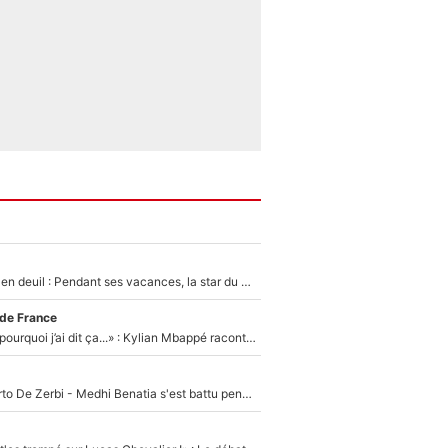
Antoine Dupont en deuil : Pendant ses vacances, la star du XV de France a perdu sa grand-mère
 de France
«Je ne sais pas pourquoi j’ai dit ça...» : Kylian Mbappé raconte sa première rencontre avec Zinédine Zidane (et c’est très drôle)
Départ de Roberto De Zerbi - Medhi Benatia s'est battu pendant six mois pour le retenir à l'OM, le PSG a été le naufrage de trop : «Je pars avec toi»