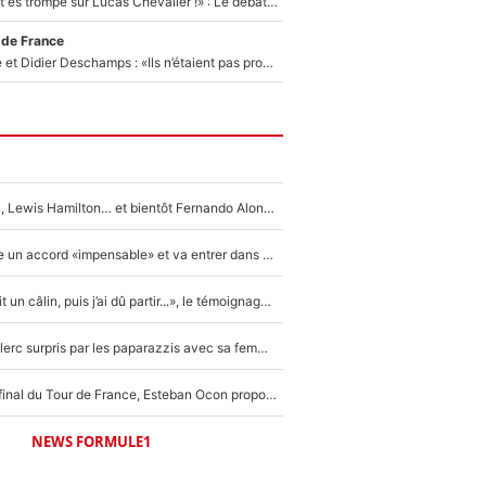
«Admets que tu t'es trompé sur Lucas Chevalier !» : Le débat sur le gardien du PSG vire au clash à l'After Foot
 de France
Zinédine Zidane et Didier Deschamps : «Ils n’étaient pas proches», les confidences d’un membre de l’équipe de France 1998 sur leur relation spéciale
Max Verstappen, Lewis Hamilton… et bientôt Fernando Alonso ? Le classement des pilotes les mieux payés en Formule 1 risque de changer !
F1 - Alpine signe un accord «impensable» et va entrer dans une nouvelle dimension : Grande nouvelle pour Pierre Gasly !
F1 : « Je lui ai fait un câlin, puis j’ai dû partir...», le témoignage émouvant de Max Verstappen sur sa fille
F1 : Charles Leclerc surpris par les paparazzis avec sa femme, les rumeurs étaient vraies !
Comme pour le final du Tour de France, Esteban Ocon propose un Grand Prix de Formule 1 à Paris : «Autour de l’Arc de Triomphe, ce serait génial» !
NEWS FORMULE1