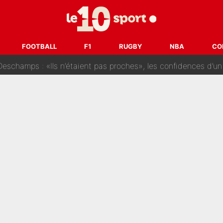
Pendant ses vacances, la star du XV de France a perdu sa g
 dit ça...» : Kylian Mbappé raconte sa première rencontre avec Zi
i Benatia s'est battu pendant six mois pour le retenir à l'OM, le PSG a été
FOOTBALL
F1
RUGBY
NBA
CO
sur Lucas Chevalier !» : Le débat sur le gardien du PSG vire 
s : «Ils n’étaient pas proches», les confidences d’un membre de l’équipe d