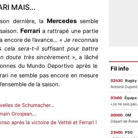
ARI MAIS…
Mercedes
ison dernière, la
semble
Ferrari
 saison.
a rattrapé une partie
 a encore de l’avance… «
Je reconnais
 cela sera-t-il suffisant pour battre
en doute très sincèrement
», a lâché
lonnes du Mundo Deportivo après le
Fil info
rrari ne semble pas encore en mesure
02h30
Rugby
l’ensemble de la saison.
01h00
Équipe
ouvelles de Schumacher…
omain Grosjean…
00h00
OM
onso après la victoire de Vettel et Ferrari !
23h00
PSG