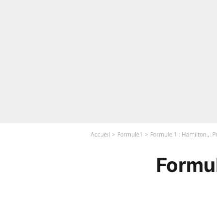
Accueil
Formule1
Formule 1 : Hamilton… Po
Formul