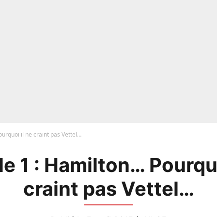
urquoi il ne craint pas Vettel…
e 1 : Hamilton… Pourquo
craint pas Vettel…