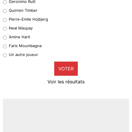
Geronimo Rulli
32%
Quinten Timber
Geronimo Rulli
Pierre-Emile Hojbjerg
5%
Neal Maupay
Quinten Timber
Amine Harit
1%
Faris Moumbagna
Pierre-Emile Hojbjerg
Un autre joueur
9%
VOTER
Neal Maupay
4%
Voir les résultats
Amine Harit
3%
Faris Moumbagna
5%
Un autre joueur
5%