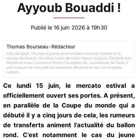
Ayyoub Bouaddi !
Publié le 16 juin 2026 à 19h30
Thomas Bourseau
-
Rédacteur
Féru de sport, Thomas a grandi entre le ballon rond du football et le
orange du basket, ses deux coups de cœur depuis toujours. Diplômé d’un
Master et d’une Licence à l’Institut Européen du Journalisme de Paris, il
suit toujours de très près les aventures d’Arsenal et des Los Angeles
Lakers.
Ce lundi 15 juin, le mercato estival a
officiellement ouvert ses portes. A présent,
en parallèle de la Coupe du monde qui a
débuté il y a cinq jours de cela, les rumeurs
de transferts animent l’actualité du ballon
rond. C’est notamment le cas du jeune