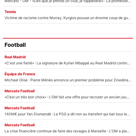
Mercato - OM - «Dès que je prends un club, je t’appellerai» : La promesse de Marcelino au moment de claquer la porte
Tennis
Victime de racisme contre Murray, Kyrgios pousse un énorme coup de gueule !
Football
Real Madrid
«C'est une fierté» : La signature de Kylian Mbappé au Real Madrid continue de régaler l'Espagne
Équipe de France
Michael Olise : Pierre Ménès annonce un premier problème pour Zinedine Zidane en équipe de France
Mercato Football
«C’est un très bon choix» : L'OM fait une offre pour recruter un ancien joueur du PSG... et c'est validé dans l'After Foot !
Mercato Football
140M€ pour Yan Diomandé : Le PSG a dit non au transfert qui bat tous les records sur le mercato
Mercato Football
La crise financière continue de faire des ravages à Marseille : L’OM a placé 12 joueurs sur le marché des transferts… et ça pourrait lui rapporter près de 100M€ !