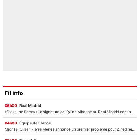
Fil info
06h00
Real Madrid
«C'est une fierté» : La signature de Kylian Mbappé au Real Madrid continue de régaler l'Espagne
04h00
Équipe de France
Michael Olise : Pierre Ménès annonce un premier problème pour Zinedine Zidane en équipe de France