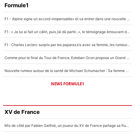
Formule1
F1 - Alpine signe un accord «impensable» et va entrer dans une nouvelle dimension : Grande nouvelle pour Pierre Gasly !
F1 : « Je lui ai fait un câlin, puis j’ai dû partir...», le témoignage émouvant de Max Verstappen sur sa fille
F1 : Charles Leclerc surpris par les paparazzis avec sa femme, les rumeurs étaient vraies !
Comme pour le final du Tour de France, Esteban Ocon propose un Grand Prix de Formule 1 à Paris : «Autour de l’Arc de Triomphe, ce serait génial» !
Nouvelle rumeur autour de la santé de Michael Schumacher : Sa femme Corinna sort du silence
NEWS FORMULE1
XV de France
Mis de côté par Fabien Galthié, un joueur du XV de France partage sa frustration : «ils ne me l’ont pas dit tout de suite»