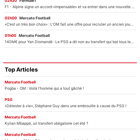
02h30
Formule1
F1 - Alpine signe un accord «impensable» et va entrer dans une nouvelle dimension : Grande nouvelle pour Pierre Gasly !
02h00
Mercato Football
«C’est un très bon choix» : L'OM fait une offre pour recruter un ancien joueur du PSG... et c'est validé dans l'After Foot !
01h00
Mercato Football
140M€ pour Yan Diomandé : Le PSG a dit non au transfert qui bat tous les records sur le mercato
Top Articles
Mercato Football
Pogba - OM : Voilà l'homme qui a tout gâché !
PSG
«Détester à vie», Stéphane Guy dans une embrouille à cause du PSG !
Mercato Football
Kylian Mbappé, un transfert obligatoire cet été ?
Mercato Football