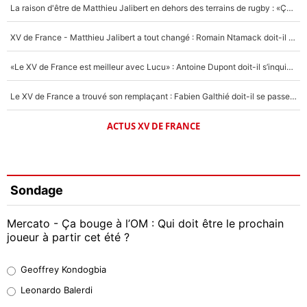
La raison d'être de Matthieu Jalibert en dehors des terrains de rugby : «Ça m'atteint autant que si tu touches à un membre de ma famille»
XV de France - Matthieu Jalibert a tout changé : Romain Ntamack doit-il s’inquiéter pour sa place à un an de la Coupe du monde ?
«Le XV de France est meilleur avec Lucu» : Antoine Dupont doit-il s’inquiéter pour sa place ?
Le XV de France a trouvé son remplaçant : Fabien Galthié doit-il se passer d'Antoine Dupont ?
ACTUS XV DE FRANCE
Sondage
Mercato - Ça bouge à l’OM : Qui doit être le prochain
joueur à partir cet été ?
Geoffrey Kondogbia
Geoffrey Kondogbia
38%
Leonardo Balerdi
Leonardo Balerdi