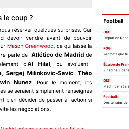
s le coup ?
Football
nous réserver quelques surprises. Car
OM
rd devoir vendre avant de pouvoir
our
Mason Greenwood
, ce qui laisse la
PSG
Atlético de Madrid
ere
parle de l’
de
Al Hilal
alement d’
, où évoluent
Équipe de Fran
a
Sergej Milinkovic-Savic
Théo
,
,
OM
rwin Nunez
. Pour le moment, les
es se seraient simplement renseignés
Football
nt bien décider de passer à l’action si
vite les négociations.
 Madrid prépare un transfert de folie à