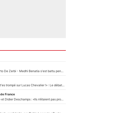
Départ de Roberto De Zerbi - Medhi Benatia s'est battu pendant six mois pour le retenir à l'OM, le PSG a été le naufrage de trop : «Je pars avec toi»
«Admets que tu t'es trompé sur Lucas Chevalier !» : Le débat sur le gardien du PSG vire au clash à l'After Foot
 de France
Zinédine Zidane et Didier Deschamps : «Ils n’étaient pas proches», les confidences d’un membre de l’équipe de France 1998 sur leur relation spéciale