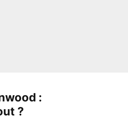
nwood :
out ?