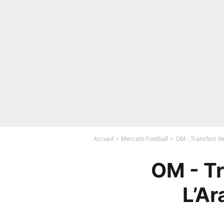
Accueil
Mercato Football
OM - Transfert d
OM - T
L’Ar