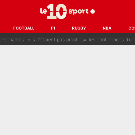
i Benatia s'est battu pendant six mois pour le retenir à l'OM, le PSG a été
sur Lucas Chevalier !» : Le débat sur le gardien du PSG vire 
FOOTBALL
F1
RUGBY
NBA
CO
s : «Ils n’étaient pas proches», les confidences d’un membre de l’équipe d
 par Pablo Longoria : Quelques semaines après son départ, l'ancien directe
tribunal pour violences conjugales : Un arbitre français encou