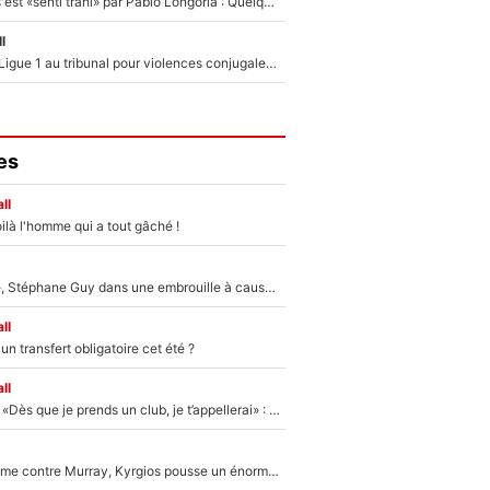
Medhi Benatia s'est «senti trahi» par Pablo Longoria : Quelques semaines après son départ, l'ancien directeur de football de l'OM règle ses comptes
l
Des terrains de Ligue 1 au tribunal pour violences conjugales : Un arbitre français encourt une peine de 18 mois de prison !
es
ll
ilà l'homme qui a tout gâché !
«Détester à vie», Stéphane Guy dans une embrouille à cause du PSG !
ll
n transfert obligatoire cet été ?
ll
Mercato - OM - «Dès que je prends un club, je t’appellerai» : La promesse de Marcelino au moment de claquer la porte
Victime de racisme contre Murray, Kyrgios pousse un énorme coup de gueule !