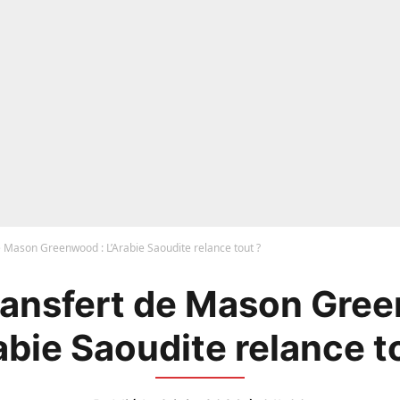
e Mason Greenwood : L’Arabie Saoudite relance tout ?
ransfert de Mason Gree
abie Saoudite relance t