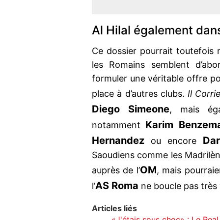
Al Hilal également dan
Ce dossier pourrait toutefois 
les Romains semblent d’abo
formuler une véritable offre p
place à d’autres clubs.
Il Corri
Diego Simeone
, mais ég
Karim Benzem
notamment
Hernandez
Da
ou encore
Saoudiens comme les Madrilèn
OM
auprès de l’
, mais pourraie
AS Roma
l’
ne boucle pas très 
Articles liés
«J'étais sous choc» : Le Real