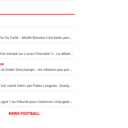
Départ de Roberto De Zerbi - Medhi Benatia s'est battu pendant six mois pour le retenir à l'OM, le PSG a été le naufrage de trop : «Je pars avec toi»
«Admets que tu t'es trompé sur Lucas Chevalier !» : Le débat sur le gardien du PSG vire au clash à l'After Foot
ce
Zinédine Zidane et Didier Deschamps : «Ils n’étaient pas proches», les confidences d’un membre de l’équipe de France 1998 sur leur relation spéciale
Medhi Benatia s'est «senti trahi» par Pablo Longoria : Quelques semaines après son départ, l'ancien directeur de football de l'OM règle ses comptes
Des terrains de Ligue 1 au tribunal pour violences conjugales : Un arbitre français encourt une peine de 18 mois de prison !
NEWS FOOTBALL