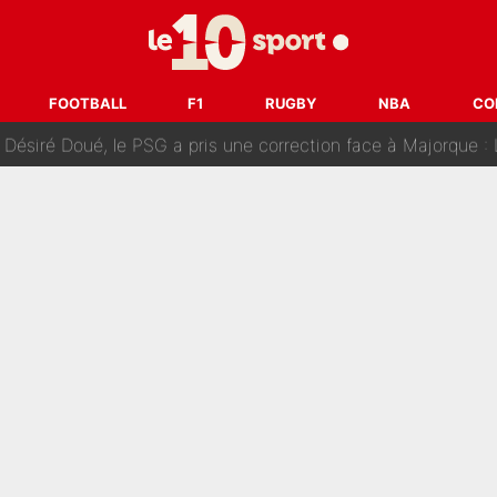
uer à Zinedine Zidane en équipe de France : «Je n'aurais jam
rt dans tous les sens sur le mercato de l'OM : Frank McCourt va enf
FOOTBALL
F1
RUGBY
NBA
CO
 Doué, le PSG a pris une correction face à Majorque : Luis Enrique a
, puis j’ai dû partir...», le témoignage émouvant de Max Verstapp
 Rodri va trahir le Real Madrid : Le Ballon d'Or a choisi de 