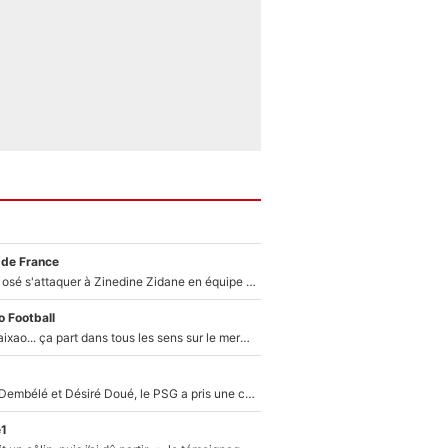
 de France
Franck Ribéry a osé s'attaquer à Zinedine Zidane en équipe de France : «Je n'aurais jamais fait ça»
 Football
Medina, Rulli, Paixao... ça part dans tous les sens sur le mercato de l'OM : Frank McCourt va enfin récupérer l'argent qu'il attend ?
Sans Ousmane Dembélé et Désiré Doué, le PSG a pris une correction face à Majorque : Luis Enrique attend avec impatience des renforts !
e1