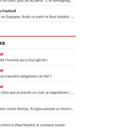
F1 : « Je lui ai fait un câlin, puis j’ai dû partir...», le témoignage émouvant de Max Verstappen sur sa fille
 Football
Coup de théâtre en Espagne, Rodri va trahir le Real Madrid : Le Ballon d'Or a choisi de signer au FC Barcelone !
es
ll
ilà l'homme qui a tout gâché !
ll
n transfert obligatoire cet été ?
ll
Mercato - OM - «Dès que je prends un club, je t’appellerai» : La promesse de Marcelino au moment de claquer la porte
Victime de racisme contre Murray, Kyrgios pousse un énorme coup de gueule !
hève le Real Madrid, le vestiaire exulte