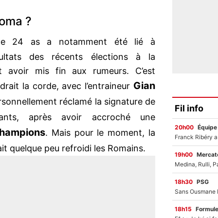
Roma ?
er de 24 as a notamment été lié à
ultats des récents élections à la
 avoir mis fin aux rumeurs. C’est
Gian
drait la corde, avec l’entraineur
rsonnellement réclamé la signature de
Fil info
ants, après avoir accroché une
20h00
Équipe
Champions
. Mais pour le moment, la
ait quelque peu refroidi les Romains.
19h00
Mercato
18h30
PSG
18h15
Formul