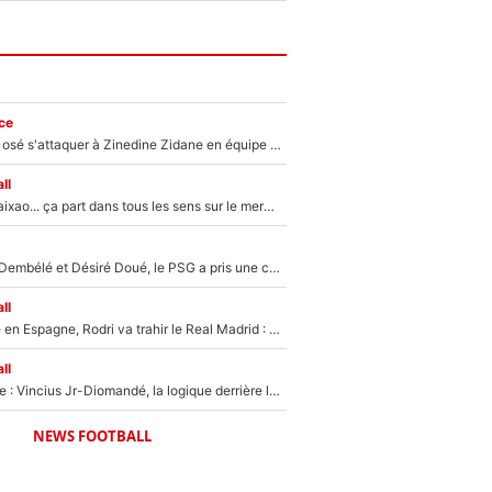
ce
Franck Ribéry a osé s'attaquer à Zinedine Zidane en équipe de France : «Je n'aurais jamais fait ça»
ll
Medina, Rulli, Paixao... ça part dans tous les sens sur le mercato de l'OM : Frank McCourt va enfin récupérer l'argent qu'il attend ?
Sans Ousmane Dembélé et Désiré Doué, le PSG a pris une correction face à Majorque : Luis Enrique attend avec impatience des renforts !
ll
Coup de théâtre en Espagne, Rodri va trahir le Real Madrid : Le Ballon d'Or a choisi de signer au FC Barcelone !
ll
Mercato Analyse : Vincius Jr-Diomandé, la logique derrière la concordance des temps
NEWS FOOTBALL