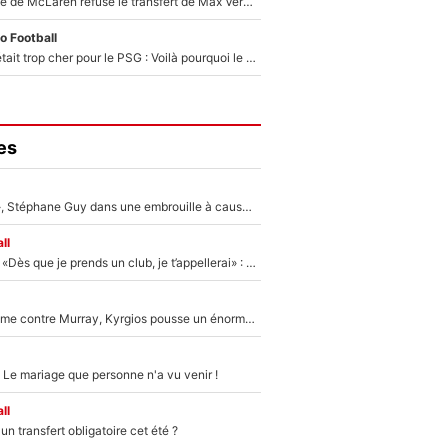
F1 - Une légende de McLaren refuse le transfert de Max Verstappen qui pourrait «faire des vagues» et plomber l'ambiance dans l'équipe
o Football
Yan Diomandé était trop cher pour le PSG : Voilà pourquoi le Real Madrid a accepté de payer la somme record de 140M€ pour boucler son transfert !
es
«Détester à vie», Stéphane Guy dans une embrouille à cause du PSG !
ll
Mercato - OM - «Dès que je prends un club, je t’appellerai» : La promesse de Marcelino au moment de claquer la porte
Victime de racisme contre Murray, Kyrgios pousse un énorme coup de gueule !
 Le mariage que personne n'a vu venir !
ll
n transfert obligatoire cet été ?