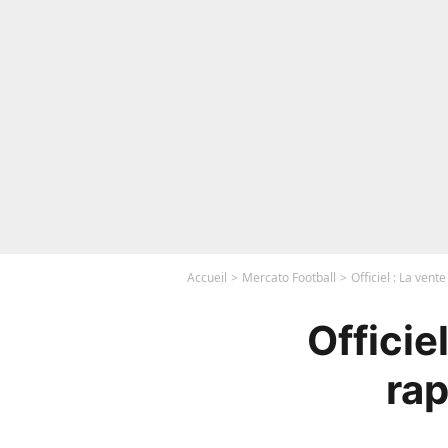
Accueil
Mercato Football
Officiel : La ven
Officie
rap