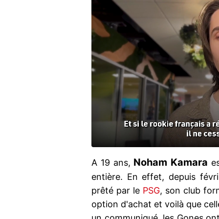
Noham Kamara
A 19 ans,
es
entière. En effet, depuis févri
prêté par le
PSG
, son club for
option d'achat et voilà que cel
un communiqué, les Gones ont ai