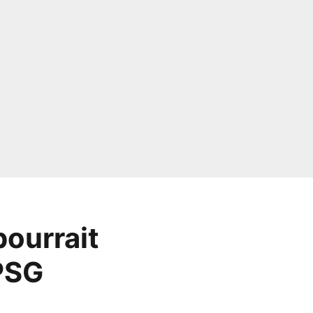
pourrait
 PSG