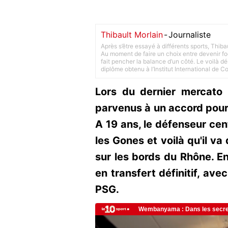
Thibault Morlain
-
Journaliste
Après s’être essayé à différents sports, Thiba
Au moment de faire un choix entre devenir foot
fait pencher la balance d’un côté. Le voilà d
diplôme obtenu à l’Institut International de 
Lors du dernier mercato h
parvenus à un accord pour
A 19 ans, le défenseur cent
les Gones et voilà qu'il va
sur les bords du Rhône. En
en transfert définitif, ave
PSG.