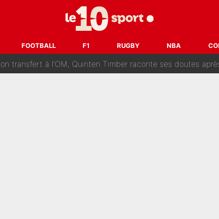
ur un très gros contrat : Une marque «inattendue» va frapper
SG : Le FC Barcelone prend la parole alors qu'un transfert de
FOOTBALL
F1
RUGBY
NBA
CO
n transfert à l'OM, Quinten Timber raconte ses doutes après
fuse le transfert de Max Verstappen qui pourrait «faire des vagues»
r le PSG : Voilà pourquoi le Real Madrid a accepté de payer la somme reco