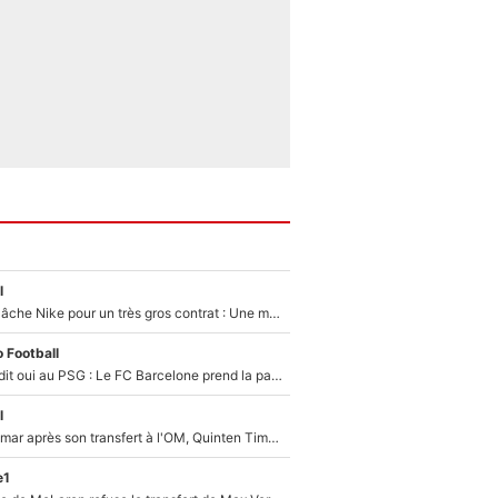
l
Kylian Mbappé lâche Nike pour un très gros contrat : Une marque «inattendue» va frapper très fort
 Football
Ferran Torres a dit oui au PSG : Le FC Barcelone prend la parole alors qu'un transfert de l'attaquant espagnol prend forme
l
En plein cauchemar après son transfert à l'OM, Quinten Timber raconte ses doutes après sa signature à Marseille
e1