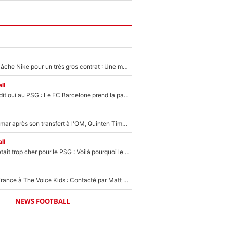
Kylian Mbappé lâche Nike pour un très gros contrat : Une marque «inattendue» va frapper très fort
ll
Ferran Torres a dit oui au PSG : Le FC Barcelone prend la parole alors qu'un transfert de l'attaquant espagnol prend forme
En plein cauchemar après son transfert à l'OM, Quinten Timber raconte ses doutes après sa signature à Marseille
ll
Yan Diomandé était trop cher pour le PSG : Voilà pourquoi le Real Madrid a accepté de payer la somme record de 140M€ pour boucler son transfert !
De l'équipe de France à The Voice Kids : Contacté par Matt Pokora, Kylian Mbappé a accepté de jouer un rôle inédit sur TF1 !
NEWS FOOTBALL