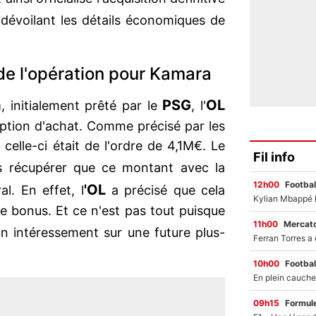
 dévoilant les détails économiques de
 de l'opération pour Kamara
a
PSG
OL
, initialement prêté par le
, l'
option d'achat. Comme précisé par les
elle-ci était de l'ordre de 4,1M€. Le
Fil info
as récupérer que ce montant avec la
12h00
Footbal
'OL
l. En effet, l
a précisé que cela
e bonus. Et ce n'est pas tout puisque
11h00
Mercato
n intéressement sur une future plus-
10h00
Footbal
09h15
Formul