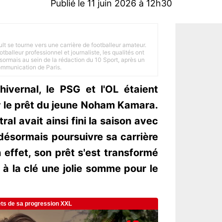
Publié le 11 juin 2026 à 12h30
ult se tourne vers une carrière de footballeur amateur.
balleur professionnel et journaliste, les qualités ont
ésormais au sein de la rédaction du 10 Sport, après un
Communication de Paris.
ivernal, le PSG et l'OL étaient
 le prêt du jeune Noham Kamara.
ral avait ainsi fini la saison avec
 désormais poursuivre sa carrière
 effet, son prêt s'est transformé
c à la clé une jolie somme pour le