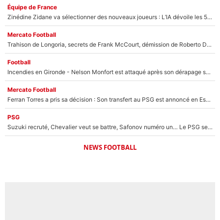
Équipe de France
Zinédine Zidane va sélectionner des nouveaux joueurs : L’IA dévoile les 5 cracks qui pourraient rapidement le rejoindre en équipe de France !
Mercato Football
Trahison de Longoria, secrets de Frank McCourt, démission de Roberto De Zerbi : Medhi Benatia se lâche sur son départ de l'OM et fait d'importantes révélations
Football
Incendies en Gironde - Nelson Monfort est attaqué après son dérapage sur CNews : «Et lui, il prend combien pour parler dans un studio climatisé?»
Mercato Football
Ferran Torres a pris sa décision : Son transfert au PSG est annoncé en Espagne !
PSG
Suzuki recruté, Chevalier veut se battre, Safonov numéro un… Le PSG se lance encore dans un gros chantier pour le poste de gardien de but
NEWS FOOTBALL