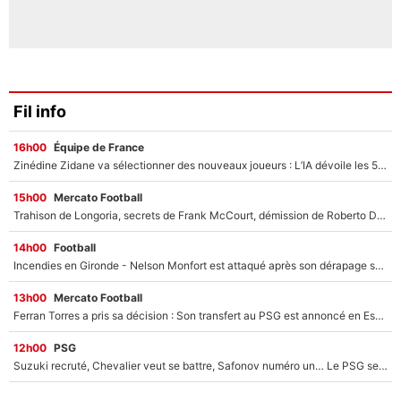
Fil info
16h00
Équipe de France
Zinédine Zidane va sélectionner des nouveaux joueurs : L’IA dévoile les 5 cracks qui pourraient rapidement le rejoindre en équipe de France !
15h00
Mercato Football
Trahison de Longoria, secrets de Frank McCourt, démission de Roberto De Zerbi : Medhi Benatia se lâche sur son départ de l'OM et fait d'importantes révélations
14h00
Football
Incendies en Gironde - Nelson Monfort est attaqué après son dérapage sur CNews : «Et lui, il prend combien pour parler dans un studio climatisé?»
13h00
Mercato Football
Ferran Torres a pris sa décision : Son transfert au PSG est annoncé en Espagne !
12h00
PSG
Suzuki recruté, Chevalier veut se battre, Safonov numéro un… Le PSG se lance encore dans un gros chantier pour le poste de gardien de but