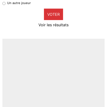
Pierre-Emile Hojbjerg
Un autre joueur
9%
VOTER
Neal Maupay
4%
Voir les résultats
Amine Harit
3%
Faris Moumbagna
4%
Un autre joueur
5%
1647 personnes ont participé aux votes.