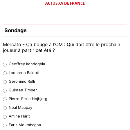
ACTUS XV DE FRANCE
Sondage
Mercato - Ça bouge à l’OM : Qui doit être le prochain
joueur à partir cet été ?
Geoffrey Kondogbia
Geoffrey Kondogbia
38%
Leonardo Balerdi
Leonardo Balerdi
Geronimo Rulli
32%
Quinten Timber
Geronimo Rulli
Pierre-Emile Hojbjerg
5%
Neal Maupay
Quinten Timber
Amine Harit
1%
Faris Moumbagna