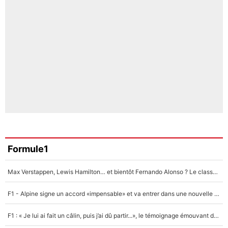
Formule1
Max Verstappen, Lewis Hamilton… et bientôt Fernando Alonso ? Le classement des pilotes les mieux payés en Formule 1 risque de changer !
F1 - Alpine signe un accord «impensable» et va entrer dans une nouvelle dimension : Grande nouvelle pour Pierre Gasly !
F1 : « Je lui ai fait un câlin, puis j’ai dû partir...», le témoignage émouvant de Max Verstappen sur sa fille