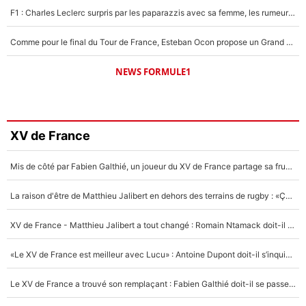
F1 : Charles Leclerc surpris par les paparazzis avec sa femme, les rumeurs étaient vraies !
Comme pour le final du Tour de France, Esteban Ocon propose un Grand Prix de Formule 1 à Paris : «Autour de l’Arc de Triomphe, ce serait génial» !
NEWS FORMULE1
XV de France
Mis de côté par Fabien Galthié, un joueur du XV de France partage sa frustration : «ils ne me l’ont pas dit tout de suite»
La raison d'être de Matthieu Jalibert en dehors des terrains de rugby : «Ça m'atteint autant que si tu touches à un membre de ma famille»
XV de France - Matthieu Jalibert a tout changé : Romain Ntamack doit-il s’inquiéter pour sa place à un an de la Coupe du monde ?
«Le XV de France est meilleur avec Lucu» : Antoine Dupont doit-il s’inquiéter pour sa place ?
Le XV de France a trouvé son remplaçant : Fabien Galthié doit-il se passer d'Antoine Dupont ?