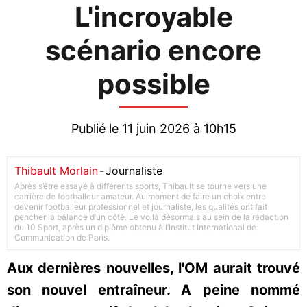
L'incroyable
scénario encore
possible
Publié le 11 juin 2026 à 10h15
Thibault Morlain
-
Journaliste
Après s’être essayé à différents sports, Thibault se tourne vers une
carrière de footballeur amateur. Au moment de faire un choix entre
devenir footballeur professionnel et journaliste, les qualités ont fait
pencher la balance d’un côté. Le voilà désormais au sein de la rédaction
du 10 Sport, après un diplôme obtenu à l’Institut International de
Communication de Paris.
Aux dernières nouvelles, l'OM aurait trouvé
son nouvel entraîneur. A peine nommé