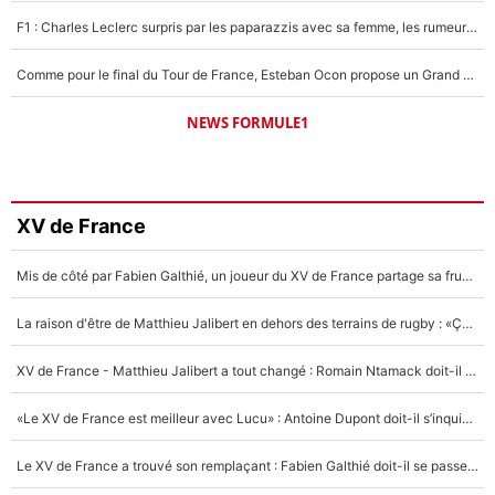
F1 : Charles Leclerc surpris par les paparazzis avec sa femme, les rumeurs étaient vraies !
Comme pour le final du Tour de France, Esteban Ocon propose un Grand Prix de Formule 1 à Paris : «Autour de l’Arc de Triomphe, ce serait génial» !
NEWS FORMULE1
XV de France
Mis de côté par Fabien Galthié, un joueur du XV de France partage sa frustration : «ils ne me l’ont pas dit tout de suite»
La raison d'être de Matthieu Jalibert en dehors des terrains de rugby : «Ça m'atteint autant que si tu touches à un membre de ma famille»
XV de France - Matthieu Jalibert a tout changé : Romain Ntamack doit-il s’inquiéter pour sa place à un an de la Coupe du monde ?
«Le XV de France est meilleur avec Lucu» : Antoine Dupont doit-il s’inquiéter pour sa place ?
Le XV de France a trouvé son remplaçant : Fabien Galthié doit-il se passer d'Antoine Dupont ?