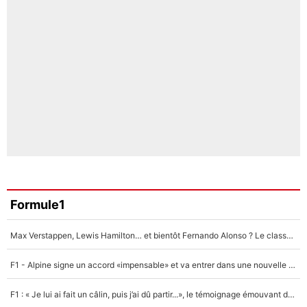
Formule1
Max Verstappen, Lewis Hamilton… et bientôt Fernando Alonso ? Le classement des pilotes les mieux payés en Formule 1 risque de changer !
F1 - Alpine signe un accord «impensable» et va entrer dans une nouvelle dimension : Grande nouvelle pour Pierre Gasly !
F1 : « Je lui ai fait un câlin, puis j’ai dû partir...», le témoignage émouvant de Max Verstappen sur sa fille