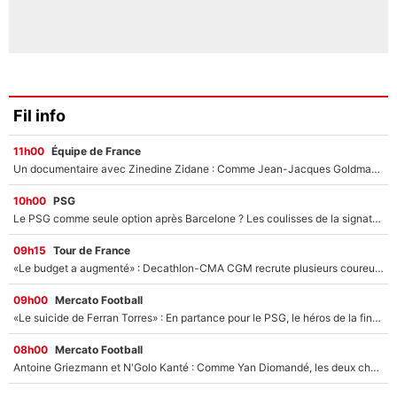
Fil info
11h00
Équipe de France
Un documentaire avec Zinedine Zidane : Comme Jean-Jacques Goldman et Mylène Farmer, le nouveau sélectionneur de l'équipe de France a recalé une journaliste très connue
10h00
PSG
Le PSG comme seule option après Barcelone ? Les coulisses de la signature historique de Lionel Messi sont révélées au grand jour !
09h15
Tour de France
«Le budget a augmenté» : Decathlon-CMA CGM recrute plusieurs coureurs pour offrir à Paul Seixas une équipe pour gagner le Tour de France 2027
09h00
Mercato Football
«Le suicide de Ferran Torres» : En partance pour le PSG, le héros de la finale de la Coupe du monde s'attire les foudres de la presse espagnole !
08h00
Mercato Football
Antoine Griezmann et N'Golo Kanté : Comme Yan Diomandé, les deux champions du monde ont refusé de signer au PSG !