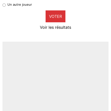
Pierre-Emile Hojbjerg
Un autre joueur
9%
VOTER
Neal Maupay
4%
Voir les résultats
Amine Harit
3%
Faris Moumbagna
4%
Un autre joueur
5%
1633 personnes ont participé aux votes.