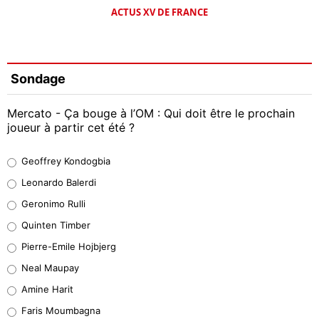
ACTUS XV DE FRANCE
Sondage
Mercato - Ça bouge à l’OM : Qui doit être le prochain
joueur à partir cet été ?
Geoffrey Kondogbia
Geoffrey Kondogbia
38%
Leonardo Balerdi
Leonardo Balerdi
Geronimo Rulli
32%
Quinten Timber
Geronimo Rulli
Pierre-Emile Hojbjerg
5%
Neal Maupay
Quinten Timber
Amine Harit
1%
Faris Moumbagna