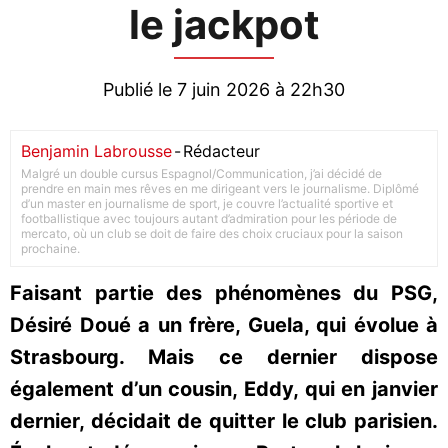
le jackpot
Publié le 7 juin 2026 à 22h30
Benjamin Labrousse
-
Rédacteur
Malgré un double cursus Espagnol/Communication, j’ai décidé de
prendre en main mes rêves en me dirigeant vers le journalisme. Diplômé
d’un master en journalisme de sport, je couvre l’actualité sportive et
footballistique avec toujours autant d’admiration pour les période de
mercato, où un club se doit de faire des choix cruciaux pour la saison
prochaine.
Faisant partie des phénomènes du PSG,
Désiré Doué a un frère, Guela, qui évolue à
Strasbourg. Mais ce dernier dispose
également d’un cousin, Eddy, qui en janvier
dernier, décidait de quitter le club parisien.