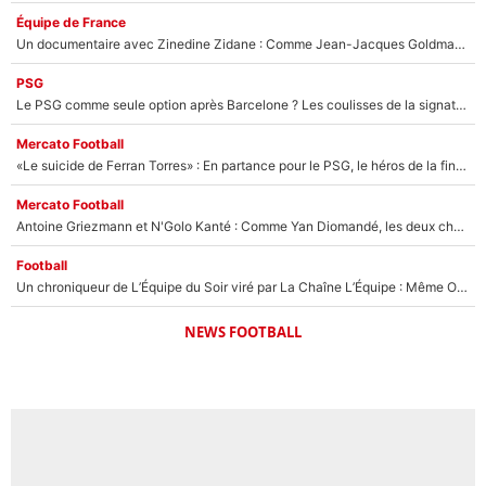
Équipe de France
Un documentaire avec Zinedine Zidane : Comme Jean-Jacques Goldman et Mylène Farmer, le nouveau sélectionneur de l'équipe de France a recalé une journaliste très connue
PSG
Le PSG comme seule option après Barcelone ? Les coulisses de la signature historique de Lionel Messi sont révélées au grand jour !
Mercato Football
«Le suicide de Ferran Torres» : En partance pour le PSG, le héros de la finale de la Coupe du monde s'attire les foudres de la presse espagnole !
Mercato Football
Antoine Griezmann et N'Golo Kanté : Comme Yan Diomandé, les deux champions du monde ont refusé de signer au PSG !
Football
Un chroniqueur de L’Équipe du Soir viré par La Chaîne L’Équipe : Même Olivier Ménard n’avait pas pu empêcher son départ, «je l’ai appris sur Twitter, je l’ai vécu assez mal»
NEWS FOOTBALL