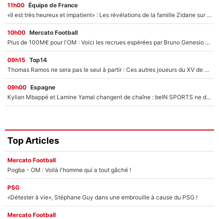
11h00
Équipe de France
«Il est très heureux et impatient» : Les révélations de la famille Zidane sur sa prise de pouvoir en équipe de France !
10h00
Mercato Football
Plus de 100M€ pour l'OM : Voici les recrues espérées par Bruno Genesio et Grégory Lorenzi après l’opération dégraissage
09h15
Top14
Thomas Ramos ne sera pas le seul à partir : Ces autres joueurs du XV de France pourraient aussi quitter le Stade Toulousain, un club de Top 14 est déjà sur les rangs
09h00
Espagne
Kylian Mbappé et Lamine Yamal changent de chaîne : beIN SPORTS ne digère pas cette décision historique et prédit un fiasco pour la Liga
Top Articles
Mercato Football
Pogba - OM : Voilà l'homme qui a tout gâché !
PSG
«Détester à vie», Stéphane Guy dans une embrouille à cause du PSG !
Mercato Football