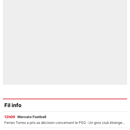
Fil info
12h00
Mercato Football
Ferran Torres a pris sa décision concernant le PSG : Un gros club étranger prêt à relancer le feuilleton pour la signature du champion du monde 2026 !