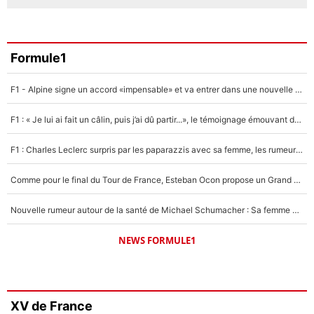
Formule1
F1 - Alpine signe un accord «impensable» et va entrer dans une nouvelle dimension : Grande nouvelle pour Pierre Gasly !
F1 : « Je lui ai fait un câlin, puis j’ai dû partir...», le témoignage émouvant de Max Verstappen sur sa fille
F1 : Charles Leclerc surpris par les paparazzis avec sa femme, les rumeurs étaient vraies !
Comme pour le final du Tour de France, Esteban Ocon propose un Grand Prix de Formule 1 à Paris : «Autour de l’Arc de Triomphe, ce serait génial» !
Nouvelle rumeur autour de la santé de Michael Schumacher : Sa femme Corinna sort du silence
NEWS FORMULE1
XV de France