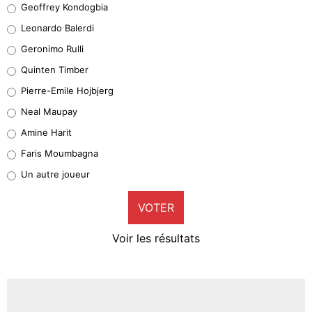
Geoffrey Kondogbia
38%
Leonardo Balerdi
Leonardo Balerdi
Geronimo Rulli
32%
Quinten Timber
Geronimo Rulli
Pierre-Emile Hojbjerg
5%
Neal Maupay
Quinten Timber
Amine Harit
1%
Faris Moumbagna
Pierre-Emile Hojbjerg
Un autre joueur
9%
VOTER
Neal Maupay
4%
Voir les résultats
Amine Harit
3%
Faris Moumbagna
4%