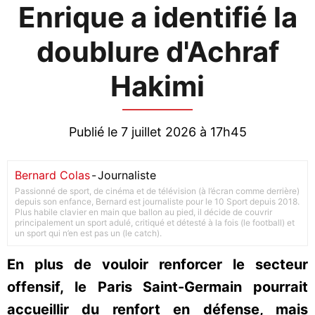
Enrique a identifié la
doublure d'Achraf
Hakimi
Publié le 7 juillet 2026 à 17h45
Bernard Colas
-
Journaliste
Passionné de sport, de cinéma et de télévision (à l’écran comme derrière)
depuis son enfance, Bernard est journaliste pour le 10 Sport depuis 2018.
Plus habile clavier en main que ballon au pied, il décide de couvrir
principalement un sport adulé, critiqué et détesté à la fois (le football) et
un sport qui n’en est pas un (le catch).
En plus de vouloir renforcer le secteur
offensif, le Paris Saint-Germain pourrait
accueillir du renfort en défense, mais