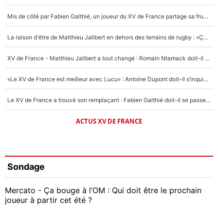
Mis de côté par Fabien Galthié, un joueur du XV de France partage sa frustration : «ils ne me l’ont pas dit tout de suite»
La raison d'être de Matthieu Jalibert en dehors des terrains de rugby : «Ça m'atteint autant que si tu touches à un membre de ma famille»
XV de France - Matthieu Jalibert a tout changé : Romain Ntamack doit-il s’inquiéter pour sa place à un an de la Coupe du monde ?
«Le XV de France est meilleur avec Lucu» : Antoine Dupont doit-il s’inquiéter pour sa place ?
Le XV de France a trouvé son remplaçant : Fabien Galthié doit-il se passer d'Antoine Dupont ?
ACTUS XV DE FRANCE
Sondage
Mercato - Ça bouge à l’OM : Qui doit être le prochain
joueur à partir cet été ?
Geoffrey Kondogbia