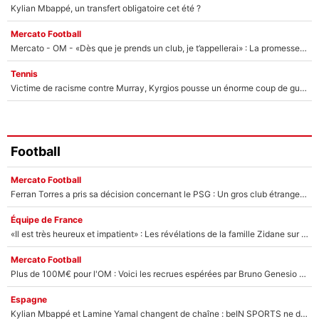
Kylian Mbappé, un transfert obligatoire cet été ?
Mercato Football
Mercato - OM - «Dès que je prends un club, je t’appellerai» : La promesse de Marcelino au moment de claquer la porte
Tennis
Victime de racisme contre Murray, Kyrgios pousse un énorme coup de gueule !
Football
Mercato Football
Ferran Torres a pris sa décision concernant le PSG : Un gros club étranger prêt à relancer le feuilleton pour la signature du champion du monde 2026 !
Équipe de France
«Il est très heureux et impatient» : Les révélations de la famille Zidane sur sa prise de pouvoir en équipe de France !
Mercato Football
Plus de 100M€ pour l'OM : Voici les recrues espérées par Bruno Genesio et Grégory Lorenzi après l’opération dégraissage
Espagne
Kylian Mbappé et Lamine Yamal changent de chaîne : beIN SPORTS ne digère pas cette décision historique et prédit un fiasco pour la Liga