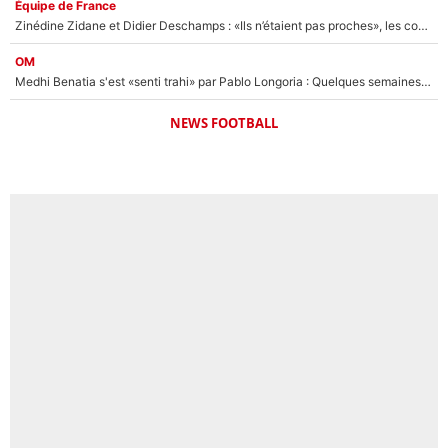
Équipe de France
Zinédine Zidane et Didier Deschamps : «Ils n’étaient pas proches», les confidences d’un membre de l’équipe de France 1998 sur leur relation spéciale
OM
Medhi Benatia s'est «senti trahi» par Pablo Longoria : Quelques semaines après son départ, l'ancien directeur de football de l'OM règle ses comptes
NEWS FOOTBALL