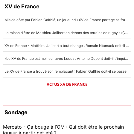
XV de France
Mis de côté par Fabien Galthié, un joueur du XV de France partage sa frustration : «ils ne me l’ont pas dit tout de suite»
La raison d'être de Matthieu Jalibert en dehors des terrains de rugby : «Ça m'atteint autant que si tu touches à un membre de ma famille»
XV de France - Matthieu Jalibert a tout changé : Romain Ntamack doit-il s’inquiéter pour sa place à un an de la Coupe du monde ?
«Le XV de France est meilleur avec Lucu» : Antoine Dupont doit-il s’inquiéter pour sa place ?
Le XV de France a trouvé son remplaçant : Fabien Galthié doit-il se passer d'Antoine Dupont ?
ACTUS XV DE FRANCE
Sondage
Mercato - Ça bouge à l’OM : Qui doit être le prochain
joueur à partir cet été ?