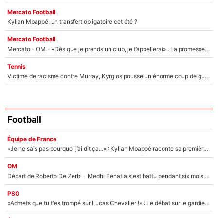
Mercato Football
Kylian Mbappé, un transfert obligatoire cet été ?
Mercato Football
Mercato - OM - «Dès que je prends un club, je t’appellerai» : La promesse de Marcelino au moment de claquer la porte
Tennis
Victime de racisme contre Murray, Kyrgios pousse un énorme coup de gueule !
Football
Équipe de France
«Je ne sais pas pourquoi j’ai dit ça...» : Kylian Mbappé raconte sa première rencontre avec Zinédine Zidane (et c’est très drôle)
OM
Départ de Roberto De Zerbi - Medhi Benatia s'est battu pendant six mois pour le retenir à l'OM, le PSG a été le naufrage de trop : «Je pars avec toi»
PSG
«Admets que tu t'es trompé sur Lucas Chevalier !» : Le débat sur le gardien du PSG vire au clash à l'After Foot