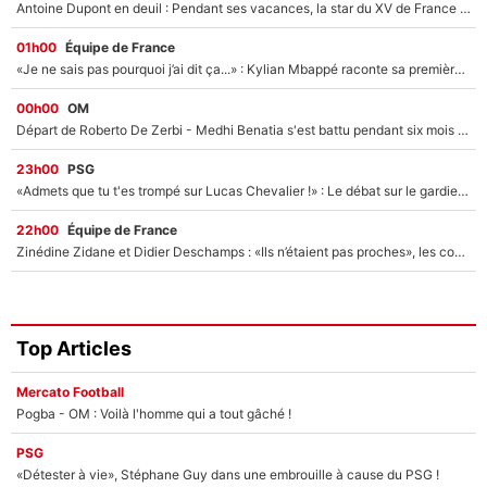
Antoine Dupont en deuil : Pendant ses vacances, la star du XV de France a perdu sa grand-mère
01h00
Équipe de France
«Je ne sais pas pourquoi j’ai dit ça...» : Kylian Mbappé raconte sa première rencontre avec Zinédine Zidane (et c’est très drôle)
00h00
OM
Départ de Roberto De Zerbi - Medhi Benatia s'est battu pendant six mois pour le retenir à l'OM, le PSG a été le naufrage de trop : «Je pars avec toi»
23h00
PSG
«Admets que tu t'es trompé sur Lucas Chevalier !» : Le débat sur le gardien du PSG vire au clash à l'After Foot
22h00
Équipe de France
Zinédine Zidane et Didier Deschamps : «Ils n’étaient pas proches», les confidences d’un membre de l’équipe de France 1998 sur leur relation spéciale
Top Articles
Mercato Football
Pogba - OM : Voilà l'homme qui a tout gâché !
PSG
«Détester à vie», Stéphane Guy dans une embrouille à cause du PSG !