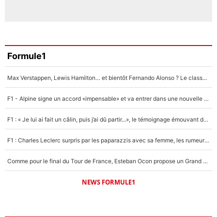
Formule1
Max Verstappen, Lewis Hamilton… et bientôt Fernando Alonso ? Le classement des pilotes les mieux payés en Formule 1 risque de changer !
F1 - Alpine signe un accord «impensable» et va entrer dans une nouvelle dimension : Grande nouvelle pour Pierre Gasly !
F1 : « Je lui ai fait un câlin, puis j’ai dû partir...», le témoignage émouvant de Max Verstappen sur sa fille
F1 : Charles Leclerc surpris par les paparazzis avec sa femme, les rumeurs étaient vraies !
Comme pour le final du Tour de France, Esteban Ocon propose un Grand Prix de Formule 1 à Paris : «Autour de l’Arc de Triomphe, ce serait génial» !
NEWS FORMULE1