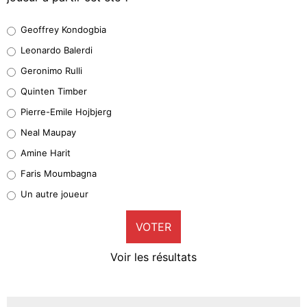
Geoffrey Kondogbia
Geoffrey Kondogbia
38%
Leonardo Balerdi
Leonardo Balerdi
Geronimo Rulli
32%
Quinten Timber
Geronimo Rulli
Pierre-Emile Hojbjerg
5%
Neal Maupay
Quinten Timber
Amine Harit
1%
Faris Moumbagna
Pierre-Emile Hojbjerg
Un autre joueur
9%
VOTER
Neal Maupay
4%
Voir les résultats
Amine Harit
3%