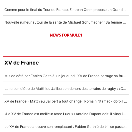
Comme pour le final du Tour de France, Esteban Ocon propose un Grand Prix de Formule 1 à Paris : «Autour de l’Arc de Triomphe, ce serait génial» !
Nouvelle rumeur autour de la santé de Michael Schumacher : Sa femme Corinna sort du silence
NEWS FORMULE1
XV de France
Mis de côté par Fabien Galthié, un joueur du XV de France partage sa frustration : «ils ne me l’ont pas dit tout de suite»
La raison d'être de Matthieu Jalibert en dehors des terrains de rugby : «Ça m'atteint autant que si tu touches à un membre de ma famille»
XV de France - Matthieu Jalibert a tout changé : Romain Ntamack doit-il s’inquiéter pour sa place à un an de la Coupe du monde ?
«Le XV de France est meilleur avec Lucu» : Antoine Dupont doit-il s’inquiéter pour sa place ?
Le XV de France a trouvé son remplaçant : Fabien Galthié doit-il se passer d'Antoine Dupont ?