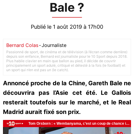
Bale ?
Publié le 1 août 2019 à 17h00
Bernard Colas
-
Journaliste
Passionné de sport, de cinéma et de télévision (à l’écran comme derrière)
depuis son enfance, Bernard est journaliste pour le 10 Sport depuis 2018.
Plus habile clavier en main que ballon au pied, il décide de couvrir
principalement un sport adulé, critiqué et détesté à la fois (le football) et
un sport qui n’en est pas un (le catch).
Annoncé proche de la Chine, Gareth Bale ne
découvrira pas l’Asie cet été. Le Gallois
resterait toutefois sur le marché, et le Real
Madrid aurait fixé son prix.