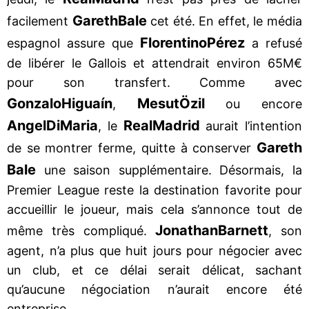
Gareth
Bale
facilement
cet été. En effet, le média
Florentino
Pérez
espagnol assure que
a refusé
de libérer le Gallois et attendrait environ 65M€
pour son transfert. Comme avec
Gonzalo
Higuaín
Mesut
Özil
,
ou encore
Angel
Di
Maria
Real
Madrid
, le
aurait l’intention
Gareth
de se montrer ferme, quitte à conserver
Bale
une saison supplémentaire. Désormais, la
Premier League reste la destination favorite pour
accueillir le joueur, mais cela s’annonce tout de
Jonathan
Barnett
même très compliqué.
, son
agent, n’a plus que huit jours pour négocier avec
un club, et ce délai serait délicat, sachant
qu’aucune négociation n’aurait encore été
entreprise.