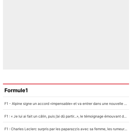
Formule1
F1 - Alpine signe un accord «impensable» et va entrer dans une nouvelle dimension : Grande nouvelle pour Pierre Gasly !
F1 : « Je lui ai fait un câlin, puis j’ai dû partir...», le témoignage émouvant de Max Verstappen sur sa fille
F1 : Charles Leclerc surpris par les paparazzis avec sa femme, les rumeurs étaient vraies !