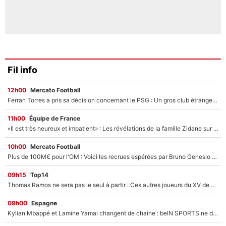
Fil info
12h00
Mercato Football
Ferran Torres a pris sa décision concernant le PSG : Un gros club étranger prêt à relancer le feuilleton pour la signature du champion du monde 2026 !
11h00
Équipe de France
«Il est très heureux et impatient» : Les révélations de la famille Zidane sur sa prise de pouvoir en équipe de France !
10h00
Mercato Football
Plus de 100M€ pour l'OM : Voici les recrues espérées par Bruno Genesio et Grégory Lorenzi après l’opération dégraissage
09h15
Top14
Thomas Ramos ne sera pas le seul à partir : Ces autres joueurs du XV de France pourraient aussi quitter le Stade Toulousain, un club de Top 14 est déjà sur les rangs
09h00
Espagne
Kylian Mbappé et Lamine Yamal changent de chaîne : beIN SPORTS ne digère pas cette décision historique et prédit un fiasco pour la Liga