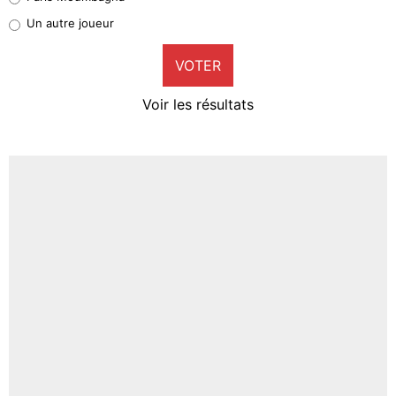
Pierre-Emile Hojbjerg
Un autre joueur
9%
VOTER
Neal Maupay
4%
Voir les résultats
Amine Harit
3%
Faris Moumbagna
4%
Un autre joueur
5%
1568 personnes ont participé aux votes.