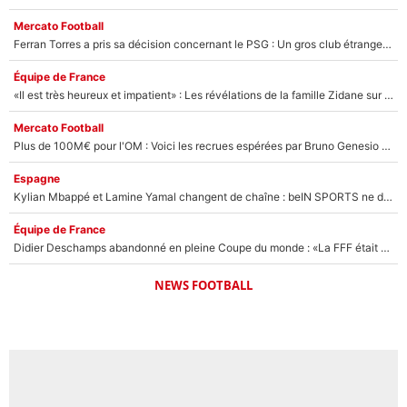
Mercato Football
Ferran Torres a pris sa décision concernant le PSG : Un gros club étranger prêt à relancer le feuilleton pour la signature du champion du monde 2026 !
Équipe de France
«Il est très heureux et impatient» : Les révélations de la famille Zidane sur sa prise de pouvoir en équipe de France !
Mercato Football
Plus de 100M€ pour l'OM : Voici les recrues espérées par Bruno Genesio et Grégory Lorenzi après l’opération dégraissage
Espagne
Kylian Mbappé et Lamine Yamal changent de chaîne : beIN SPORTS ne digère pas cette décision historique et prédit un fiasco pour la Liga
Équipe de France
Didier Deschamps abandonné en pleine Coupe du monde : «La FFF était déjà passée à Zinedine Zidane»
NEWS FOOTBALL