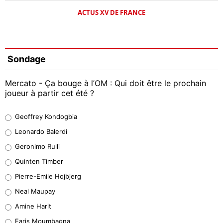
ACTUS XV DE FRANCE
Sondage
Mercato - Ça bouge à l’OM : Qui doit être le prochain
joueur à partir cet été ?
Geoffrey Kondogbia
Geoffrey Kondogbia
38%
Leonardo Balerdi
Leonardo Balerdi
Geronimo Rulli
32%
Quinten Timber
Geronimo Rulli
Pierre-Emile Hojbjerg
5%
Neal Maupay
Quinten Timber
Amine Harit
1%
Faris Moumbagna