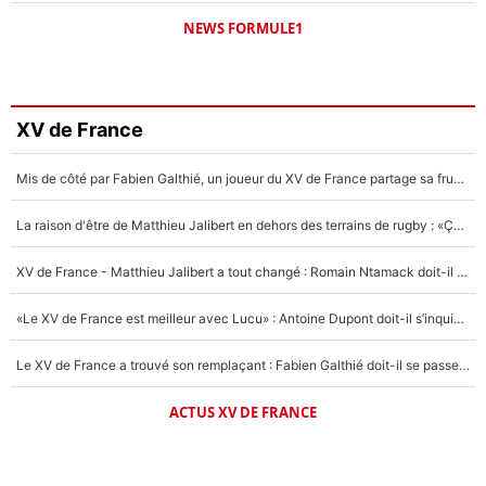
NEWS FORMULE1
XV de France
Mis de côté par Fabien Galthié, un joueur du XV de France partage sa frustration : «ils ne me l’ont pas dit tout de suite»
La raison d'être de Matthieu Jalibert en dehors des terrains de rugby : «Ça m'atteint autant que si tu touches à un membre de ma famille»
XV de France - Matthieu Jalibert a tout changé : Romain Ntamack doit-il s’inquiéter pour sa place à un an de la Coupe du monde ?
«Le XV de France est meilleur avec Lucu» : Antoine Dupont doit-il s’inquiéter pour sa place ?
Le XV de France a trouvé son remplaçant : Fabien Galthié doit-il se passer d'Antoine Dupont ?
ACTUS XV DE FRANCE