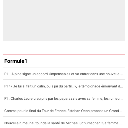
Formule1
F1 - Alpine signe un accord «impensable» et va entrer dans une nouvelle dimension : Grande nouvelle pour Pierre Gasly !
F1 : « Je lui ai fait un câlin, puis j’ai dû partir...», le témoignage émouvant de Max Verstappen sur sa fille
F1 : Charles Leclerc surpris par les paparazzis avec sa femme, les rumeurs étaient vraies !
Comme pour le final du Tour de France, Esteban Ocon propose un Grand Prix de Formule 1 à Paris : «Autour de l’Arc de Triomphe, ce serait génial» !
Nouvelle rumeur autour de la santé de Michael Schumacher : Sa femme Corinna sort du silence