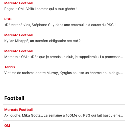
Mercato Football
Pogba - OM : Voilà l'homme qui a tout gâché !
PSG
«Détester à vie», Stéphane Guy dans une embrouille à cause du PSG !
Mercato Football
Kylian Mbappé, un transfert obligatoire cet été ?
Mercato Football
Mercato - OM - «Dès que je prends un club, je t’appellerai» : La promesse de Marcelino au moment de claquer la porte
Tennis
Victime de racisme contre Murray, Kyrgios pousse un énorme coup de gueule !
Football
Mercato Football
Akliouche, Mika Godts... La semaine à 100M€ du PSG qui fait basculer le mercato du PSG !
OM