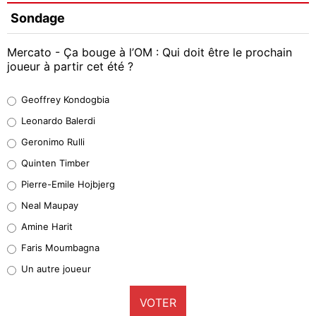
Sondage
Mercato - Ça bouge à l’OM : Qui doit être le prochain
joueur à partir cet été ?
Geoffrey Kondogbia
Geoffrey Kondogbia
38%
Leonardo Balerdi
Leonardo Balerdi
Geronimo Rulli
32%
Quinten Timber
Geronimo Rulli
Pierre-Emile Hojbjerg
5%
Neal Maupay
Quinten Timber
Amine Harit
1%
Faris Moumbagna
Pierre-Emile Hojbjerg
Un autre joueur
9%
VOTER
Neal Maupay