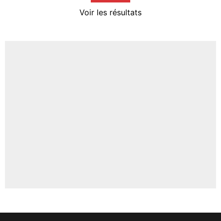
4%
Voir les résultats
Amine Harit
3%
Faris Moumbagna
4%
Un autre joueur
5%
1598 personnes ont participé aux votes.