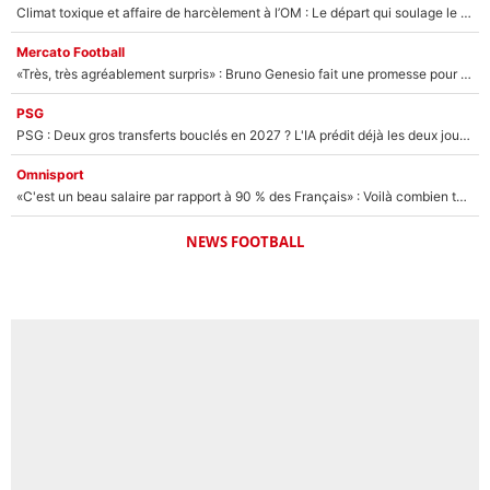
Climat toxique et affaire de harcèlement à l’OM : Le départ qui soulage le vestiaire de Bruno Genesio
Mercato Football
«Très, très agréablement surpris» : Bruno Genesio fait une promesse pour la suite du mercato de l’OM et rassure les supporters
PSG
PSG : Deux gros transferts bouclés en 2027 ? L'IA prédit déjà les deux joueurs qui pourraient rejoindre Luis Enrique !
Omnisport
«C'est un beau salaire par rapport à 90 % des Français» : Voilà combien touchait Nelson Monfort sur France Télévisions avant de rejoindre CNews
NEWS FOOTBALL