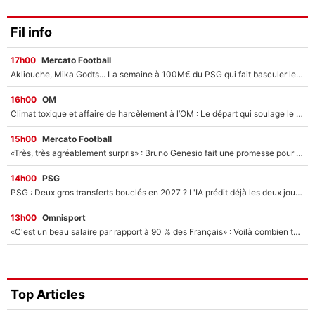
Fil info
17h00
Mercato Football
Akliouche, Mika Godts... La semaine à 100M€ du PSG qui fait basculer le mercato du PSG !
16h00
OM
Climat toxique et affaire de harcèlement à l’OM : Le départ qui soulage le vestiaire de Bruno Genesio
15h00
Mercato Football
«Très, très agréablement surpris» : Bruno Genesio fait une promesse pour la suite du mercato de l’OM et rassure les supporters
14h00
PSG
PSG : Deux gros transferts bouclés en 2027 ? L'IA prédit déjà les deux joueurs qui pourraient rejoindre Luis Enrique !
13h00
Omnisport
«C'est un beau salaire par rapport à 90 % des Français» : Voilà combien touchait Nelson Monfort sur France Télévisions avant de rejoindre CNews
Top Articles