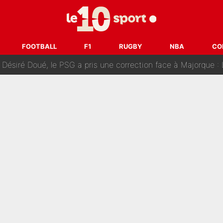
uer à Zinedine Zidane en équipe de France : «Je n'aurais jam
rt dans tous les sens sur le mercato de l'OM : Frank McCourt va enf
FOOTBALL
F1
RUGBY
NBA
CO
 Doué, le PSG a pris une correction face à Majorque : Luis Enrique a
, puis j’ai dû partir...», le témoignage émouvant de Max Verstapp
 Rodri va trahir le Real Madrid : Le Ballon d'Or a choisi de 