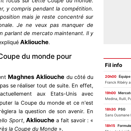
ent focus sur cette Coupe du monde.
er, y compris pendant la compétition.
position mais je reste concentré sur
ationale. Je ne veux pas manquer de
n parlant de mercato maintenant. Il y
Akliouche
expliqué
.
 Coupe du monde pour
Fil info
Maghnes Akliouche
ent
du côté du
20h00
Équipe
pas se réaliser tout de suite. En effet,
19h00
Mercato
t actuellement aux Etats-Unis avec
sputer la Coupe du monde et ce n'est
18h30
PSG
règlera la question de son avenir. En
Akliouche
llo Sport
,
a fait savoir : «
18h15
Formul
près la Coupe du Monde
».