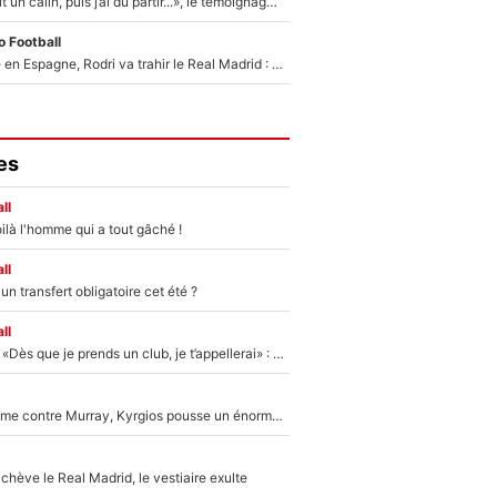
F1 : « Je lui ai fait un câlin, puis j’ai dû partir...», le témoignage émouvant de Max Verstappen sur sa fille
 Football
Coup de théâtre en Espagne, Rodri va trahir le Real Madrid : Le Ballon d'Or a choisi de signer au FC Barcelone !
es
ll
ilà l'homme qui a tout gâché !
ll
n transfert obligatoire cet été ?
ll
Mercato - OM - «Dès que je prends un club, je t’appellerai» : La promesse de Marcelino au moment de claquer la porte
Victime de racisme contre Murray, Kyrgios pousse un énorme coup de gueule !
hève le Real Madrid, le vestiaire exulte