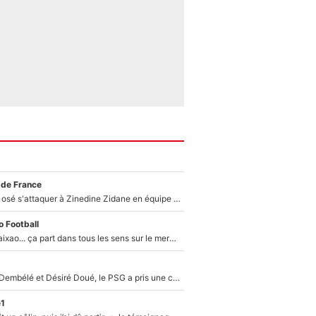
 de France
Franck Ribéry a osé s'attaquer à Zinedine Zidane en équipe de France : «Je n'aurais jamais fait ça»
 Football
Medina, Rulli, Paixao... ça part dans tous les sens sur le mercato de l'OM : Frank McCourt va enfin récupérer l'argent qu'il attend ?
Sans Ousmane Dembélé et Désiré Doué, le PSG a pris une correction face à Majorque : Luis Enrique attend avec impatience des renforts !
e1