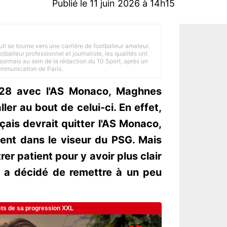
Publié le 11 juin 2026 à 14h15
ult se tourne vers une carrière de footballeur amateur.
balleur professionnel et journaliste, les qualités ont
ésormais au sein de la rédaction du 10 Sport, après un
Communication de Paris.
028 avec l'AS Monaco, Maghnes
ler au bout de celui-ci. En effet,
ançais devrait quitter l'AS Monaco,
ent dans le viseur du PSG. Mais
trer patient pour y avoir plus clair
i a décidé de remettre à un peu