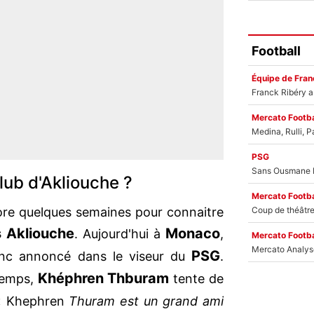
Football
Équipe de Fran
Mercato Footba
PSG
lub d'Akliouche ?
Mercato Footba
core quelques semaines pour connaitre
 Akliouche
Monaco
. Aujourd'hui à
,
Mercato Footba
PSG
 donc annoncé dans le viseur du
.
Khéphren Thburam
temps,
tente de
« Khephren
Thuram est un grand ami