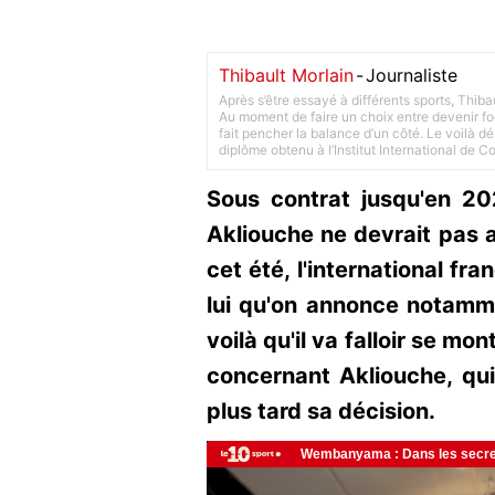
Thibault Morlain
-
Journaliste
Après s’être essayé à différents sports, Thiba
Au moment de faire un choix entre devenir foot
fait pencher la balance d’un côté. Le voilà d
diplôme obtenu à l’Institut International de 
Sous contrat jusqu'en 2
Akliouche ne devrait pas al
cet été, l'international fr
lui qu'on annonce notamm
voilà qu'il va falloir se mon
concernant Akliouche, qu
plus tard sa décision.