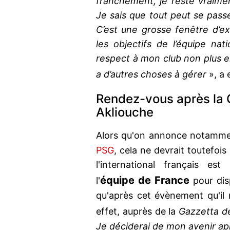
franchement, je reste vraim
Je sais que tout peut se pass
C’est une grosse fenêtre d’ex
les objectifs de l’équipe n
respect à mon club non plus e
a d’autres choses à gérer
», a 
Rendez-vous après la
Akliouche
Alors qu'on annonce notamm
PSG
, cela ne devrait toutefois 
l'international français es
équipe de France
l'
pour di
qu'après cet évènement qu'il 
effet, auprès de la
Gazzetta de
Je déciderai de mon avenir a