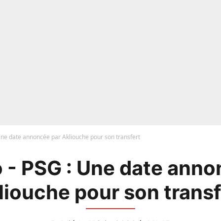
Une date annoncée par Akliouche pour son transfert
 - PSG : Une date anno
liouche pour son transf