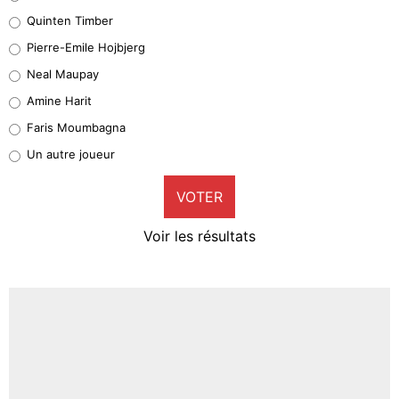
32%
Quinten Timber
Geronimo Rulli
Pierre-Emile Hojbjerg
5%
Neal Maupay
Quinten Timber
Amine Harit
1%
Faris Moumbagna
Pierre-Emile Hojbjerg
Un autre joueur
9%
VOTER
Neal Maupay
4%
Voir les résultats
Amine Harit
3%
Faris Moumbagna
4%
Un autre joueur
5%