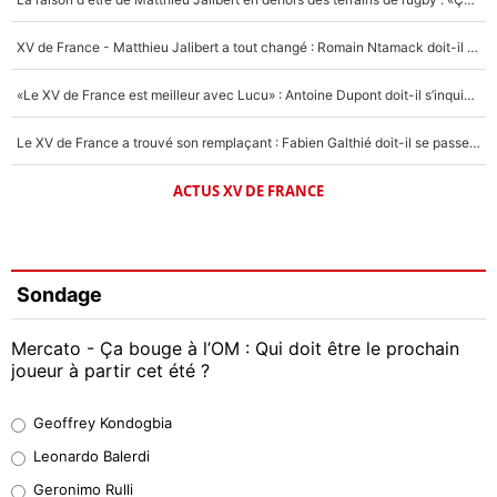
XV de France - Matthieu Jalibert a tout changé : Romain Ntamack doit-il s’inquiéter pour sa place à un an de la Coupe du monde ?
«Le XV de France est meilleur avec Lucu» : Antoine Dupont doit-il s’inquiéter pour sa place ?
Le XV de France a trouvé son remplaçant : Fabien Galthié doit-il se passer d'Antoine Dupont ?
ACTUS XV DE FRANCE
Sondage
Mercato - Ça bouge à l’OM : Qui doit être le prochain
joueur à partir cet été ?
Geoffrey Kondogbia
Geoffrey Kondogbia
38%
Leonardo Balerdi
Leonardo Balerdi
Geronimo Rulli