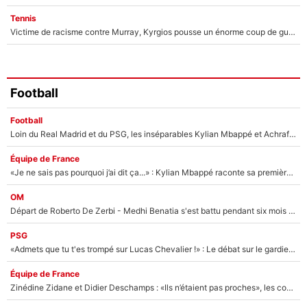
Tennis
Victime de racisme contre Murray, Kyrgios pousse un énorme coup de gueule !
Football
Football
Loin du Real Madrid et du PSG, les inséparables Kylian Mbappé et Achraf Hakimi changent d'équipe le temps d'une journée !
Équipe de France
«Je ne sais pas pourquoi j’ai dit ça...» : Kylian Mbappé raconte sa première rencontre avec Zinédine Zidane (et c’est très drôle)
OM
Départ de Roberto De Zerbi - Medhi Benatia s'est battu pendant six mois pour le retenir à l'OM, le PSG a été le naufrage de trop : «Je pars avec toi»
PSG
«Admets que tu t'es trompé sur Lucas Chevalier !» : Le débat sur le gardien du PSG vire au clash à l'After Foot
Équipe de France
Zinédine Zidane et Didier Deschamps : «Ils n’étaient pas proches», les confidences d’un membre de l’équipe de France 1998 sur leur relation spéciale