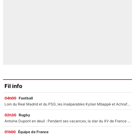
Fil info
04h00
Football
Loin du Real Madrid et du PSG, les inséparables Kylian Mbappé et Achraf Hakimi changent d'équipe le temps d'une journée !
02h30
Rugby
Antoine Dupont en deuil : Pendant ses vacances, la star du XV de France a perdu sa grand-mère
01h00
Équipe de France