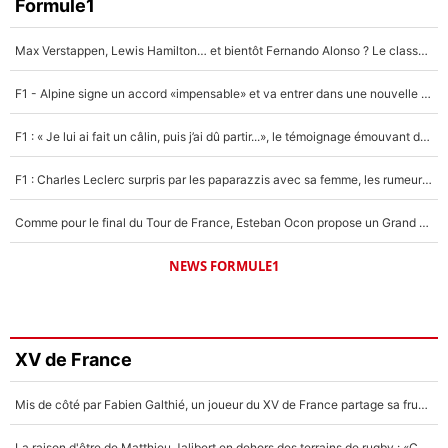
Formule1
Max Verstappen, Lewis Hamilton… et bientôt Fernando Alonso ? Le classement des pilotes les mieux payés en Formule 1 risque de changer !
F1 - Alpine signe un accord «impensable» et va entrer dans une nouvelle dimension : Grande nouvelle pour Pierre Gasly !
F1 : « Je lui ai fait un câlin, puis j’ai dû partir...», le témoignage émouvant de Max Verstappen sur sa fille
F1 : Charles Leclerc surpris par les paparazzis avec sa femme, les rumeurs étaient vraies !
Comme pour le final du Tour de France, Esteban Ocon propose un Grand Prix de Formule 1 à Paris : «Autour de l’Arc de Triomphe, ce serait génial» !
NEWS FORMULE1
XV de France
Mis de côté par Fabien Galthié, un joueur du XV de France partage sa frustration : «ils ne me l’ont pas dit tout de suite»
La raison d'être de Matthieu Jalibert en dehors des terrains de rugby : «Ça m'atteint autant que si tu touches à un membre de ma famille»