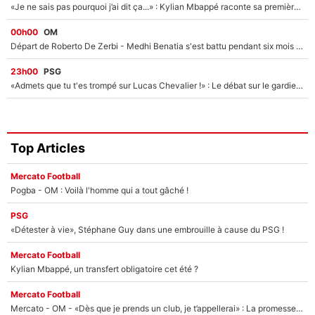
«Je ne sais pas pourquoi j’ai dit ça...» : Kylian Mbappé raconte sa première rencontre avec Zinédine Zidane (et c’est très drôle)
00h00
OM
Départ de Roberto De Zerbi - Medhi Benatia s'est battu pendant six mois pour le retenir à l'OM, le PSG a été le naufrage de trop : «Je pars avec toi»
23h00
PSG
«Admets que tu t'es trompé sur Lucas Chevalier !» : Le débat sur le gardien du PSG vire au clash à l'After Foot
Top Articles
Mercato Football
Pogba - OM : Voilà l'homme qui a tout gâché !
PSG
«Détester à vie», Stéphane Guy dans une embrouille à cause du PSG !
Mercato Football
Kylian Mbappé, un transfert obligatoire cet été ?
Mercato Football
Mercato - OM - «Dès que je prends un club, je t’appellerai» : La promesse de Marcelino au moment de claquer la porte